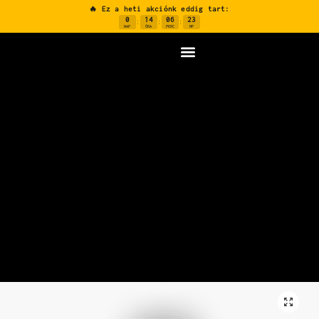
🔥 Ez a heti akciónk eddig tart:
0
14
06
22
:
:
:
NAP
ÓRA
PERC
MP