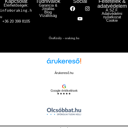
Kapcsolat
Tudnivalók
Social
Feltételek &
Elérhetőségek:
Garancia &
adatvédelem
Jótállás
info@oraking.h
Á.SZ.F.
Blog
Adatvédelmi
Vízállóság
u
nyilatkozat
Cookie
+36 20 399 8105
ÓraKirály - oraking.hu
Árukereső.hu
G
Google értékelések
★★★★★