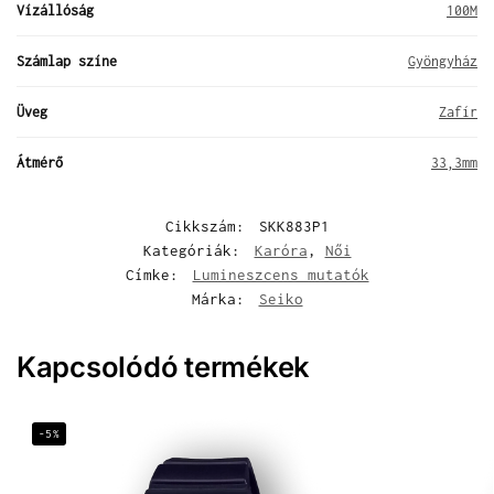
Vízállóság
100M
Számlap színe
Gyöngyház
Üveg
Zafír
Átmérő
33,3mm
Cikkszám:
SKK883P1
Kategóriák:
Karóra
,
Női
Címke:
Lumineszcens mutatók
Márka:
Seiko
Kapcsolódó termékek
-5%