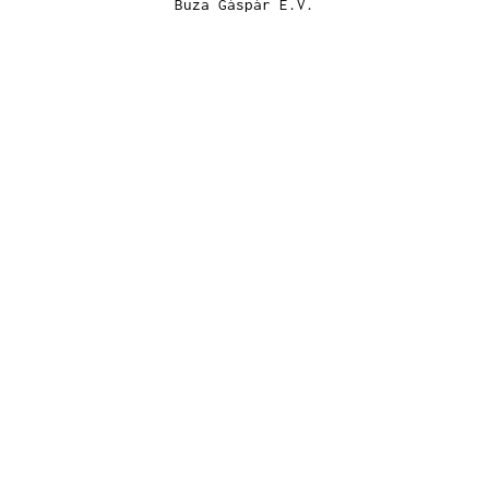
Buza Gáspár E.V.