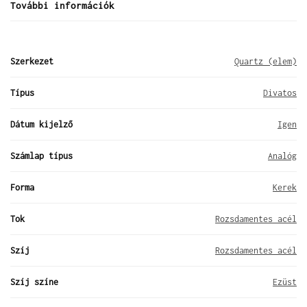
További információk
Szerkezet
Quartz (elem)
Típus
Divatos
Dátum kijelző
Igen
Számlap típus
Analóg
Forma
Kerek
Tok
Rozsdamentes acél
Szíj
Rozsdamentes acél
Szíj színe
Ezüst