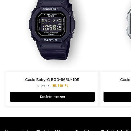
Casio Baby-G BGD-565U-1DR
Casio
35.990
Ft
37.990
Ft
Kosárba teszem