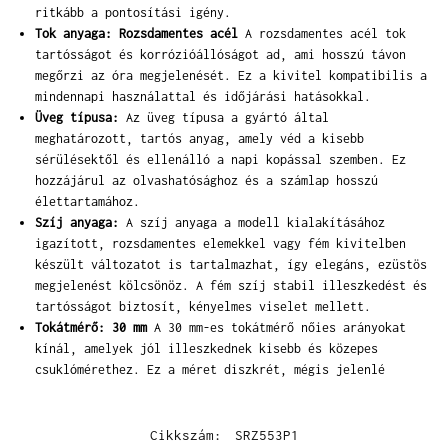
ritkább a pontosítási igény.
Tok anyaga: Rozsdamentes acél
A rozsdamentes acél tok
tartósságot és korrózióállóságot ad, ami hosszú távon
megőrzi az óra megjelenését. Ez a kivitel kompatibilis a
mindennapi használattal és időjárási hatásokkal.
Üveg típusa:
Az üveg típusa a gyártó által
meghatározott, tartós anyag, amely véd a kisebb
sérülésektől és ellenálló a napi kopással szemben. Ez
hozzájárul az olvashatósághoz és a számlap hosszú
élettartamához.
Szíj anyaga:
A szíj anyaga a modell kialakításához
igazított, rozsdamentes elemekkel vagy fém kivitelben
készült változatot is tartalmazhat, így elegáns, ezüstös
megjelenést kölcsönöz. A fém szíj stabil illeszkedést és
tartósságot biztosít, kényelmes viselet mellett.
Tokátmérő: 30 mm
A 30 mm-es tokátmérő nőies arányokat
kínál, amelyek jól illeszkednek kisebb és közepes
csuklómérethez. Ez a méret diszkrét, mégis jelenlé
Cikkszám:
SRZ553P1