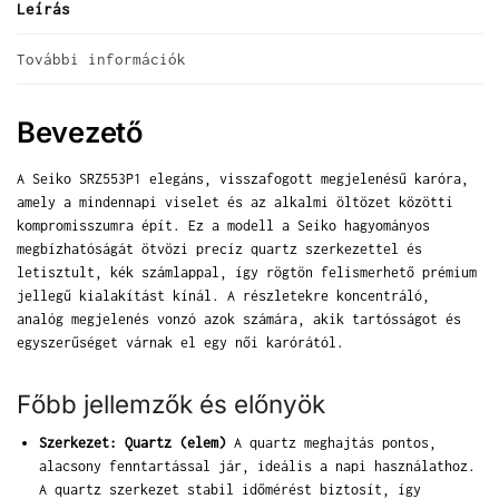
Leírás
További információk
Bevezető
A Seiko SRZ553P1 elegáns, visszafogott megjelenésű karóra,
amely a mindennapi viselet és az alkalmi öltözet közötti
kompromisszumra épít. Ez a modell a Seiko hagyományos
megbízhatóságát ötvözi precíz quartz szerkezettel és
letisztult, kék számlappal, így rögtön felismerhető prémium
jellegű kialakítást kínál. A részletekre koncentráló,
analóg megjelenés vonzó azok számára, akik tartósságot és
egyszerűséget várnak el egy női karórától.
Főbb jellemzők és előnyök
Szerkezet: Quartz (elem)
A quartz meghajtás pontos,
alacsony fenntartással jár, ideális a napi használathoz.
A quartz szerkezet stabil időmérést biztosít, így