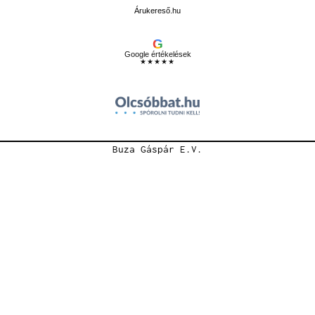
Árukereső.hu
G
Google értékelések
★★★★★
Buza Gáspár E.V.