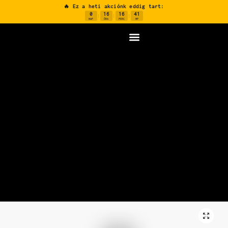
🔥 Ez a heti akciónk eddig tart:
0
16
16
41
:
:
:
NAP
ÓRA
PERC
MP