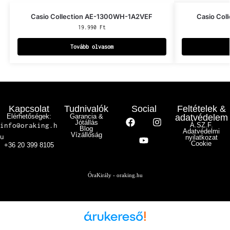
Casio Collection AE-1300WH-1A2VEF
Casio Co
19.990
Ft
Tovább olvasom
Kapcsolat
Tudnivalók
Social
Feltételek &
Elérhetőségek:
Garancia &
adatvédelem
Jótállás
info@oraking.h
Á.SZ.F.
Blog
Adatvédelmi
Vízállóság
u
nyilatkozat
Cookie
+36 20 399 8105
ÓraKirály - oraking.hu