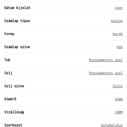
Dátum kijelző
Igen
Számlap típus
Analóg
Forma
Kerek
Számlap színe
Kék
Tok
Rozsdamentes acél
Szíj
Rozsdamentes acél
Szíj színe
Ezüst
Átmérő
43mm
Vízállóság
100M
Szerkezet
Automatikus