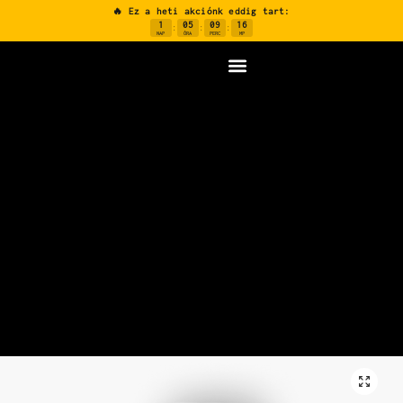
🔥 Ez a heti akciónk eddig tart:
1
05
09
15
:
:
:
NAP
ÓRA
PERC
MP