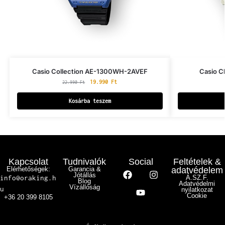
Casio Collection AE-1300WH-2AVEF
Casio C
19.990
Ft
22.990
Ft
Kosárba teszem
Kapcsolat
Tudnivalók
Social
Feltételek &
Elérhetőségek:
Garancia &
adatvédelem
Jótállás
info@oraking.h
Á.SZ.F.
Blog
Adatvédelmi
Vízállóság
u
nyilatkozat
Cookie
+36 20 399 8105