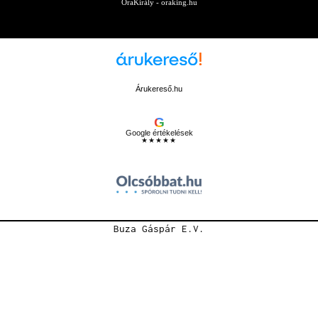
ÓraKirály - oraking.hu
Árukereső.hu
G
Google értékelések
★★★★★
Buza Gáspár E.V.