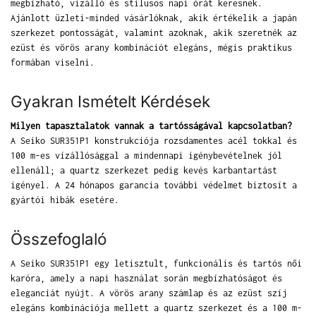
megbízható, vízálló és stílusos napi órát keresnek.
Ajánlott üzleti-minded vásárlóknak, akik értékelik a japán
szerkezet pontosságát, valamint azoknak, akik szeretnék az
ezüst és vörös arany kombinációt elegáns, mégis praktikus
formában viselni.
Gyakran Ismételt Kérdések
Milyen tapasztalatok vannak a tartósságával kapcsolatban?
A Seiko SUR351P1 konstrukciója rozsdamentes acél tokkal és
100 m-es vízállósággal a mindennapi igénybevételnek jól
ellenáll; a quartz szerkezet pedig kevés karbantartást
igényel. A 24 hónapos garancia további védelmet biztosít a
gyártói hibák esetére.
Összefoglaló
A Seiko SUR351P1 egy letisztult, funkcionális és tartós női
karóra, amely a napi használat során megbízhatóságot és
eleganciát nyújt. A vörös arany számlap és az ezüst szíj
elegáns kombinációja mellett a quartz szerkezet és a 100 m-