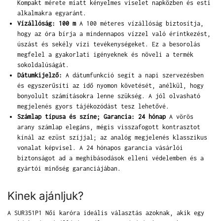
Kompakt mérete miatt kényelmes viselet napközben és esti
alkalmakra egyaránt.
Vízállóság: 100 m
A 100 méteres vízállóság biztosítja,
hogy az óra bírja a mindennapos vízzel való érintkezést,
úszást és sekély vízi tevékenységeket. Ez a besorolás
megfelel a gyakorlati igényeknek és növeli a termék
sokoldalúságát.
Dátumkijelző:
A dátumfunkció segít a napi szervezésben
és egyszerűsíti az idő nyomon követését, anélkül, hogy
bonyolult számításokra lenne szükség. A jól olvasható
megjelenés gyors tájékozódást tesz lehetővé.
Számlap típusa és színe; Garancia: 24 hónap
A vörös
arany számlap elegáns, mégis visszafogott kontrasztot
kínál az ezüst szíjjal; az analóg megjelenés klasszikus
vonalat képvisel. A 24 hónapos garancia vásárlói
biztonságot ad a meghibásodások elleni védelemben és a
gyártói minőség garanciájában.
Kinek ajánljuk?
A SUR351P1 Női karóra ideális választás azoknak, akik egy