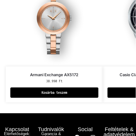
Armani Exchange AX5172
Casio C
38.990
Ft
Kosárba teszem
Kapcsolat
Tudnivalók
Social
Feltételek &
Elérhetőségek:
Garancia &
adatvédelem