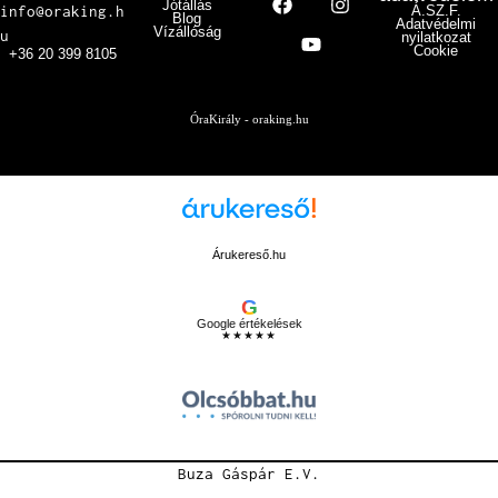
Jótállás
info@oraking.h
Á.SZ.F.
Blog
Adatvédelmi
Vízállóság
u
nyilatkozat
Cookie
+36 20 399 8105
ÓraKirály - oraking.hu
Árukereső.hu
G
Google értékelések
★★★★★
Buza Gáspár E.V.