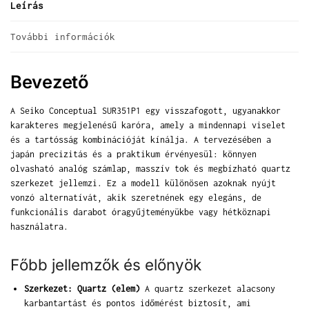
Leírás
További információk
Bevezető
A Seiko Conceptual SUR351P1 egy visszafogott, ugyanakkor
karakteres megjelenésű karóra, amely a mindennapi viselet
és a tartósság kombinációját kínálja. A tervezésében a
japán precizitás és a praktikum érvényesül: könnyen
olvasható analóg számlap, masszív tok és megbízható quartz
szerkezet jellemzi. Ez a modell különösen azoknak nyújt
vonzó alternatívát, akik szeretnének egy elegáns, de
funkcionális darabot óragyűjteményükbe vagy hétköznapi
használatra.
Főbb jellemzők és előnyök
Szerkezet: Quartz (elem)
A quartz szerkezet alacsony
karbantartást és pontos időmérést biztosít, ami