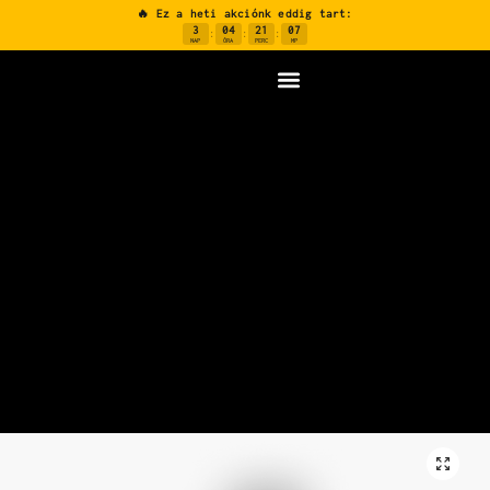
🔥 Ez a heti akciónk eddig tart:
3
04
21
06
:
:
:
NAP
ÓRA
PERC
MP