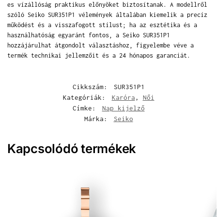
es vízállóság praktikus előnyöket biztosítanak. A modellről
szóló Seiko SUR351P1 vélemények általában kiemelik a precíz
működést és a visszafogott stílust; ha az esztétika és a
használhatóság egyaránt fontos, a Seiko SUR351P1
hozzájárulhat átgondolt választáshoz, figyelembe véve a
termék technikai jellemzőit és a 24 hónapos garanciát.
Cikkszám:
SUR351P1
Kategóriák:
Karóra
,
Női
Címke:
Nap kijelző
Márka:
Seiko
Kapcsolódó termékek