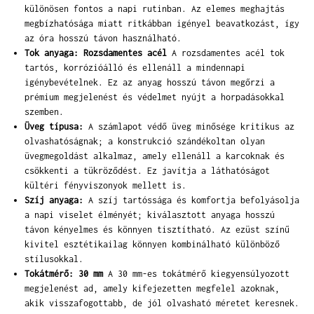
különösen fontos a napi rutinban. Az elemes meghajtás
megbízhatósága miatt ritkábban igényel beavatkozást, így
az óra hosszú távon használható.
Tok anyaga: Rozsdamentes acél
A rozsdamentes acél tok
tartós, korrózióálló és ellenáll a mindennapi
igénybevételnek. Ez az anyag hosszú távon megőrzi a
prémium megjelenést és védelmet nyújt a horpadásokkal
szemben.
Üveg típusa:
A számlapot védő üveg minősége kritikus az
olvashatóságnak; a konstrukció szándékoltan olyan
üvegmegoldást alkalmaz, amely ellenáll a karcoknak és
csökkenti a tükröződést. Ez javítja a láthatóságot
kültéri fényviszonyok mellett is.
Szíj anyaga:
A szíj tartóssága és komfortja befolyásolja
a napi viselet élményét; kiválasztott anyaga hosszú
távon kényelmes és könnyen tisztítható. Az ezüst színű
kivitel esztétikailag könnyen kombinálható különböző
stílusokkal.
Tokátmérő: 30 mm
A 30 mm-es tokátmérő kiegyensúlyozott
megjelenést ad, amely kifejezetten megfelel azoknak,
akik visszafogottabb, de jól olvasható méretet keresnek.