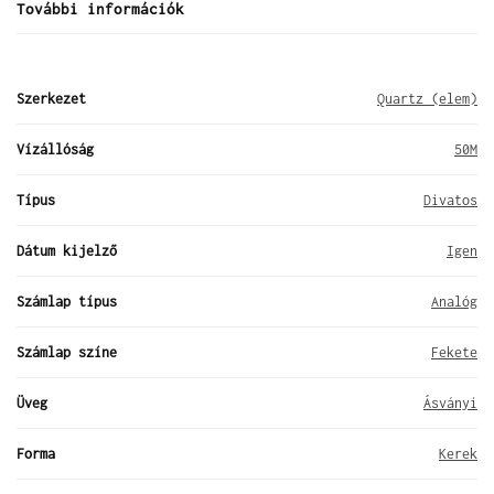
További információk
Szerkezet
Quartz (elem)
Vízállóság
50M
Típus
Divatos
Dátum kijelző
Igen
Számlap típus
Analóg
Számlap színe
Fekete
Üveg
Ásványi
Forma
Kerek