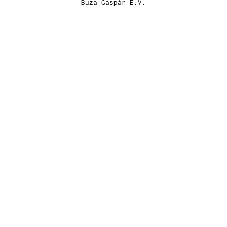
Buza Gáspár E.V.