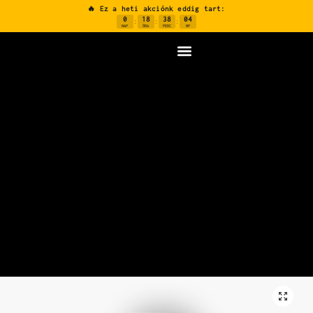
🔥 Ez a heti akciónk eddig tart:
0
18
38
03
:
:
:
NAP
ÓRA
PERC
MP