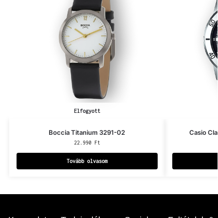
Elfogyott
Boccia Titanium 3291-02
Casio Cl
22.990
Ft
Tovább olvasom