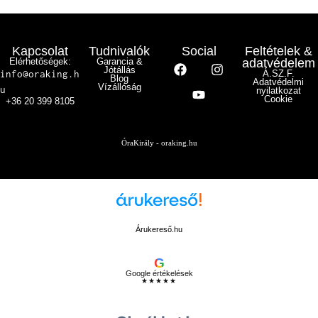
Kapcsolat
Tudnivalók
Social
Feltételek &
Elérhetőségek:
Garancia &
adatvédelem
Jótállás
info@oraking.h
Á.SZ.F.
Blog
Adatvédelmi
Vízállóság
u
nyilatkozat
Cookie
+36 20 399 8105
ÓraKirály - oraking.hu
Árukereső.hu
G
Google értékelések
★★★★★