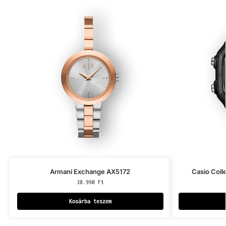
Armani Exchange AX5172
Casio Col
38.990
Ft
Kosárba teszem