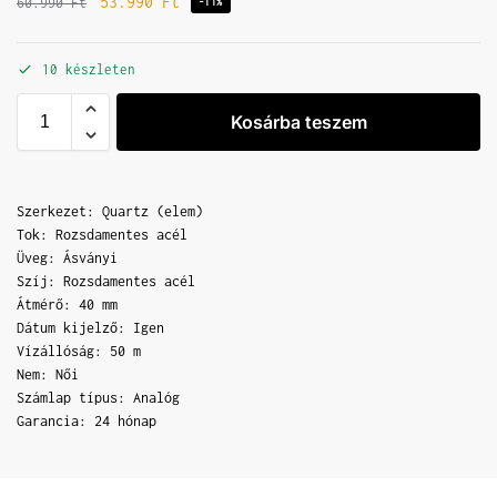
53.990
Ft
60.990
Ft
-11%
10 készleten
Kosárba teszem
Szerkezet: Quartz (elem)
Tok: Rozsdamentes acél
Üveg: Ásványi
Szíj: Rozsdamentes acél
Átmérő: 40 mm
Dátum kijelző: Igen
Vízállóság: 50 m
Nem: Női
Számlap típus: Analóg
Garancia: 24 hónap