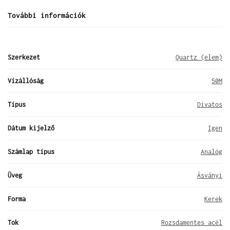
További információk
Szerkezet
Quartz (elem)
Vízállóság
50M
Típus
Divatos
Dátum kijelző
Igen
Számlap típus
Analóg
Üveg
Ásványi
Forma
Kerek
Tok
Rozsdamentes acél