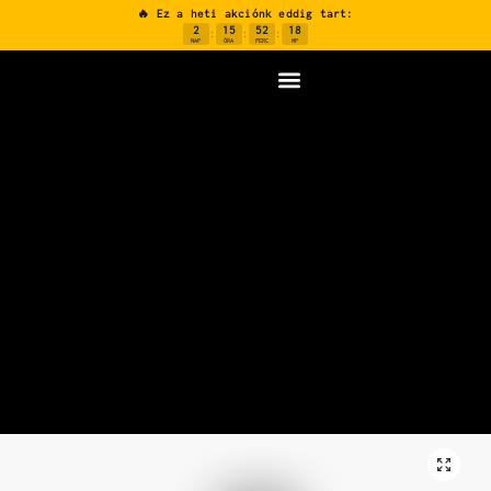
🔥 Ez a heti akciónk eddig tart:
2
15
52
17
:
:
:
NAP
ÓRA
PERC
MP