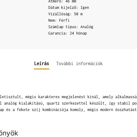
Átmérő: 46 mm
Dátum kijelző: Igen
Vízállóság: 50 m
Nem: Férfi
Számlap típus: Analóg
Garancia: 24 hónap
Leírás
További információk
letisztult, mégis karakteres megjelenést kínál, amely alkalmassá
l analóg kialakítású, quartz szerkezettel készült, így stabil po
ap és a fekete szíj kombinációja komoly, mégis modern összhatást
lőnyök