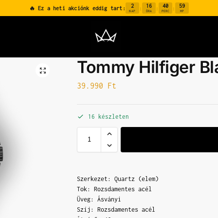
2
16
40
58
🔥 Ez a heti akciónk eddig tart:
:
:
:
NAP
ÓRA
PERC
MP
Tommy Hilfiger B
39.990
Ft
16 készleten
Szerkezet: Quartz (elem)
Tok: Rozsdamentes acél
Üveg: Ásványi
Szíj: Rozsdamentes acél