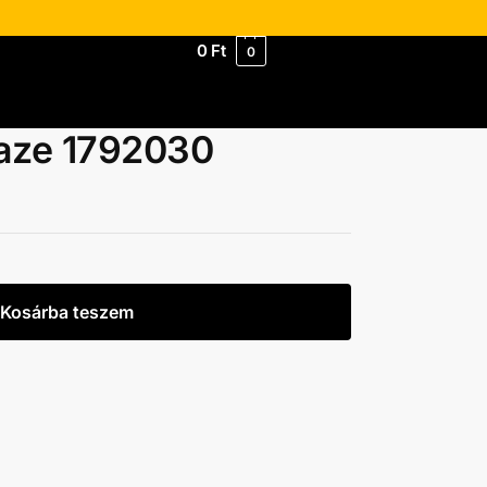
0
Ft
0
laze 1792030
Kosárba teszem