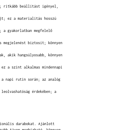
; ritkább beállítást igényel,
jt; ez a materialitás hosszú
; a gyakorlatban megfelelő
s megjelenést biztosít; könnyen
ak, akik hangsúlyosabb, könnyen
 ez a szint alkalmas mindennapi
 a napi rutin során; az analóg
 leolvashatóság érdekében; a
ionális darabokat. Ajánlott
zabb távon megbízható, könnyen