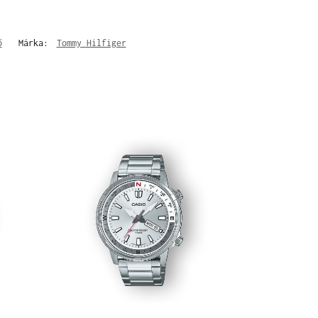
ő
Márka:
Tommy Hilfiger