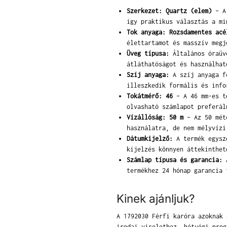
Szerkezet: Quartz (elem)
– A 
így praktikus választás a mi
Tok anyaga: Rozsdamentes acé
élettartamot és masszív megj
Üveg típusa:
Általános óraüve
átláthatóságot és használhat
Szíj anyaga:
A szíj anyaga fe
illeszkedik formális és info
Tokátmérő: 46
– A 46 mm-es to
olvasható számlapot preferál
Vízállóság: 50 m
– Az 50 méte
használatra, de nem mélyvízi
Dátumkijelző:
A termék egysze
kijelzés könnyen áttekinthet
Számlap típusa és garancia:
A
termékhez 24 hónap garancia 
Kinek ajánljuk?
A 1792030 Férfi karóra azoknak 
irodai viselethez, hétvégi prog