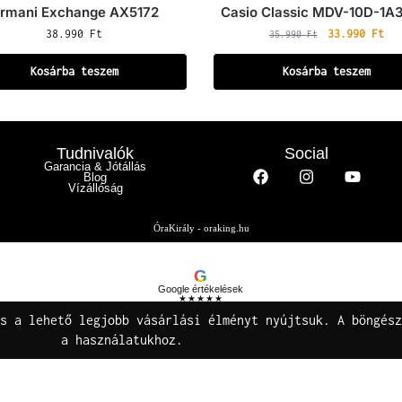
rmani Exchange AX5172
Casio Classic MDV-10D-1A
38.990
Ft
33.990
Ft
35.990
Ft
Kosárba teszem
Kosárba teszem
Tudnivalók
Social
Garancia & Jótállás
Blog
Vízállóság
ÓraKirály - oraking.hu
G
Google értékelések
★★★★★
Buza Gáspár E.V.