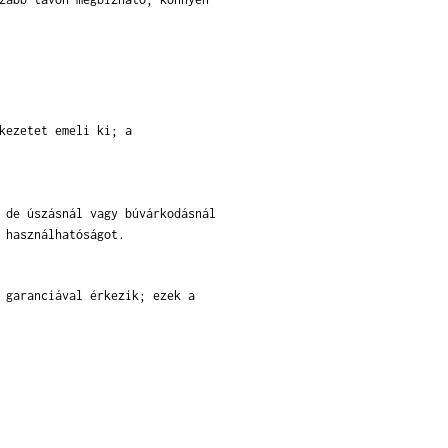
kezetet emeli ki; a
 de úszásnál vagy búvárkodásnál
 használhatóságot.
 garanciával érkezik; ezek a