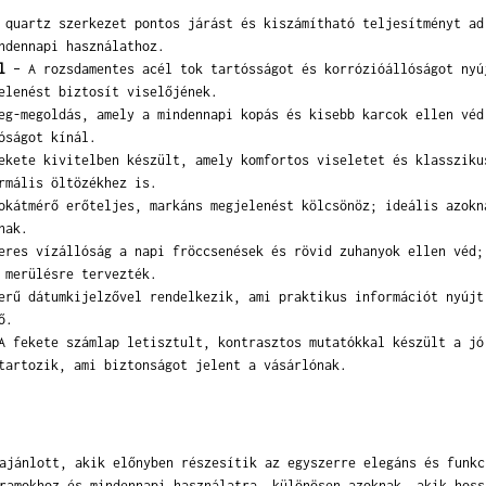
quartz szerkezet pontos járást és kiszámítható teljesítményt ad
ndennapi használathoz.
l
– A rozsdamentes acél tok tartósságot és korrózióállóságot nyú
elenést biztosít viselőjének.
g-megoldás, amely a mindennapi kopás és kisebb karcok ellen véd
óságot kínál.
kete kivitelben készült, amely komfortos viseletet és klassziku
rmális öltözékhez is.
kátmérő erőteljes, markáns megjelenést kölcsönöz; ideális azokn
nak.
res vízállóság a napi fröccsenések és rövid zuhanyok ellen véd;
 merülésre tervezték.
rű dátumkijelzővel rendelkezik, ami praktikus információt nyújt
ő.
 fekete számlap letisztult, kontrasztos mutatókkal készült a jó
tartozik, ami biztonságot jelent a vásárlónak.
ajánlott, akik előnyben részesítik az egyszerre elegáns és funkc
ramokhoz és mindennapi használatra, különösen azoknak, akik hoss