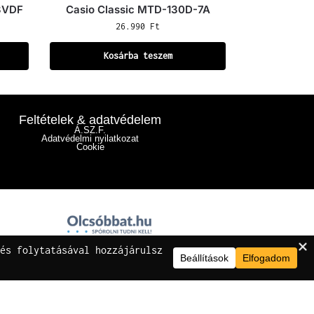
3VDF
Casio Classic MTD-130D-7A
26.990
Ft
Kosárba teszem
Feltételek & adatvédelem
Á.SZ.F.
Adatvédelmi nyilatkozat
Cookie