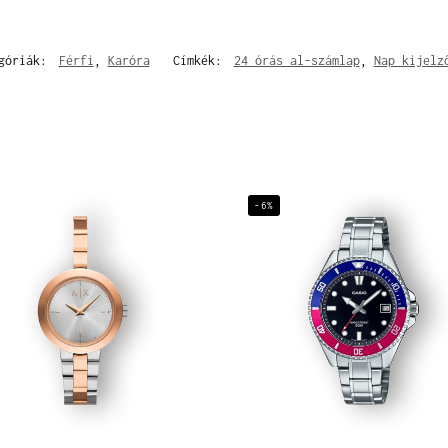
egóriák:
Férfi
,
Karóra
Címkék:
24 órás al-számlap
,
Nap kijelz
-6%