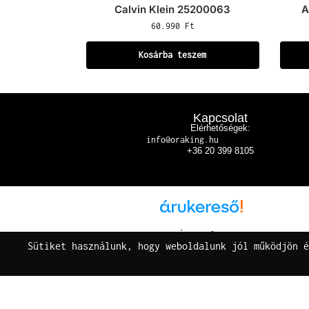
Calvin Klein 25200063
A
60.990
Ft
Kosárba teszem
Kapcsolat
Elérhetőségek:
info@oraking.hu
+36 20 399 8105
Árukereső.hu