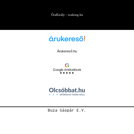
ÓraKirály - oraking.hu
Árukereső.hu
G
Google értékelések
★★★★★
Buza Gáspár E.V.