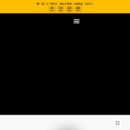
🔥 Ez a heti akciónk eddig tart:
0
14
33
01
:
:
:
NAP
ÓRA
PERC
MP