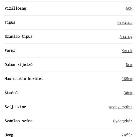
Vízállóság
50M
Típus
Divatos
Számlap típus
Analóg
Forma
Kerek
Dátum kijelző
Nem
Max csukló kerület
185mm
Átmérő
30mm
Szíj színe
Arany-ezüst
Számlap színe
Gyöngyház
Üveg
Zafír