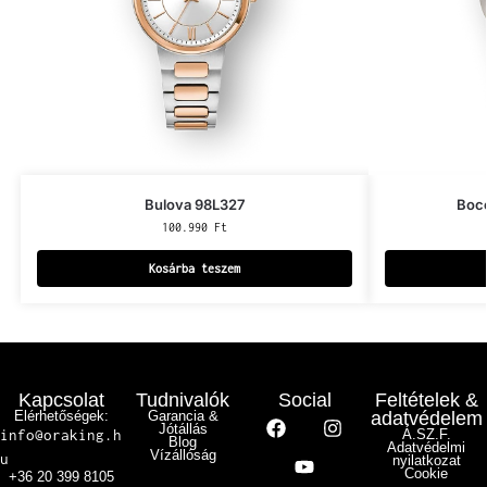
Bulova 98L327
Bocc
100.990
Ft
Kosárba teszem
Kapcsolat
Tudnivalók
Social
Feltételek &
Elérhetőségek:
Garancia &
adatvédelem
Jótállás
info@oraking.h
Á.SZ.F.
Blog
Adatvédelmi
Vízállóság
u
nyilatkozat
Cookie
+36 20 399 8105