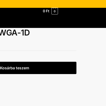
0
Ft
0
0WGA-1D
Kosárba teszem