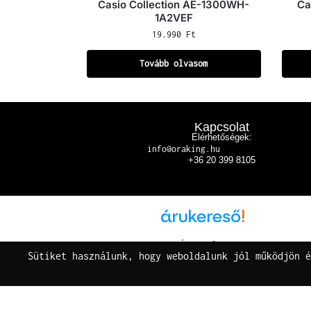
Casio Collection AE-1300WH-
Ca
1A2VEF
19.990
Ft
Tovább olvasom
Kapcsolat
Elérhetőségek:
info@oraking.hu
+36 20 399 8105
Árukereső.hu