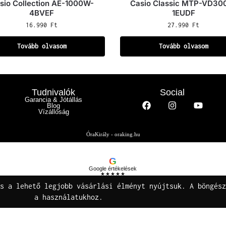
sio Collection AE-1000W-
Casio Classic MTP-VD30
4BVEF
1EUDF
16.990
Ft
27.990
Ft
Tovább olvasom
Tovább olvasom
Tudnivalók
Social
Garancia & Jótállás
Blog
Vízállóság
ÓraKirály - oraking.hu
G
Google értékelések
★★★★★
Buza Gáspár E.V.