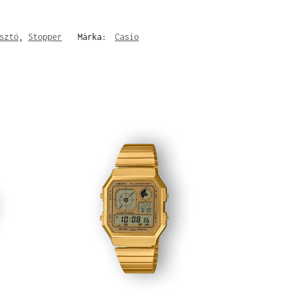
sztó
,
Stopper
Márka:
Casio