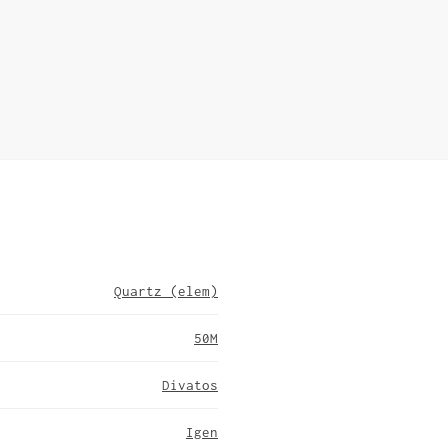
Quartz (elem)
50M
Divatos
Igen