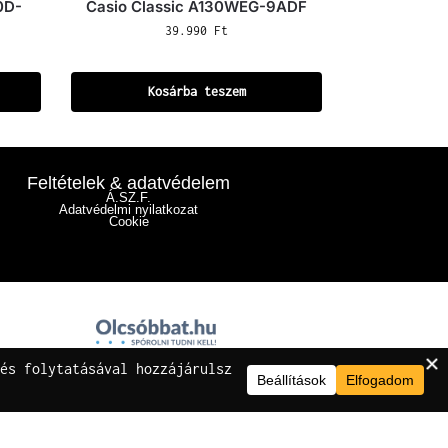
0D-
Casio Classic A130WEG-9ADF
39.990
Ft
Kosárba teszem
Feltételek & adatvédelem
Á.SZ.F.
Adatvédelmi nyilatkozat
Cookie