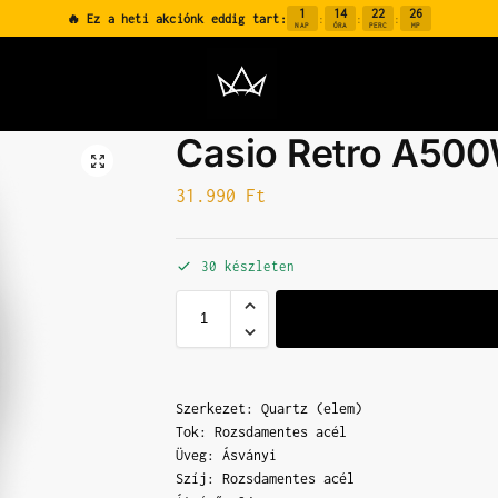
1
14
22
25
🔥 Ez a heti akciónk eddig tart:
:
:
:
NAP
ÓRA
PERC
MP
Casio Retro A50
31.990
Ft
30 készleten
Szerkezet: Quartz (elem)
Tok: Rozsdamentes acél
Üveg: Ásványi
Szíj: Rozsdamentes acél