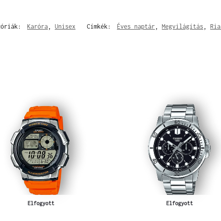
góriák:
Karóra
,
Unisex
Címkék:
Éves naptár
,
Megvilágítás
,
Ria
Elfogyott
Elfogyott