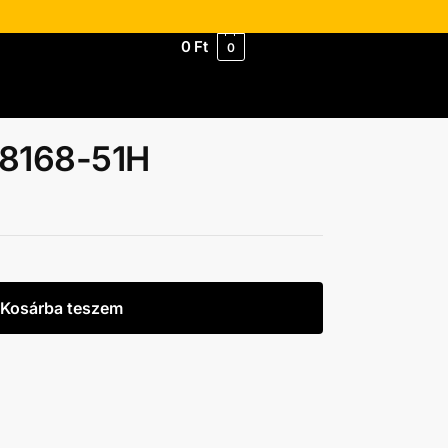
0
Ft
0
N8168-51H
Kosárba teszem