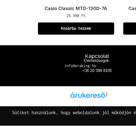
Casio Classic MTD-130D-7A
Ca
25.990
Ft
Kosárba teszem
Kapcsolat
Elérhetőségek:
info@oraking.hu
+36 20 399 8105
Árukereső.hu