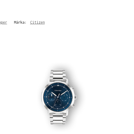
pper
Márka:
Citizen