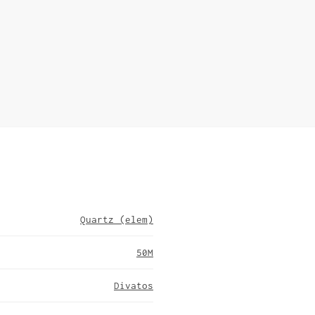
Quartz (elem)
50M
Divatos