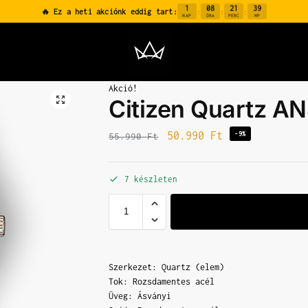
1
08
21
39
🔥 Ez a heti akciónk eddig tart:
:
:
:
NAP
ÓRA
PERC
MP
Akció!
Citizen Quartz A
50.990
Ft
-9%
55.990
Ft
7 készleten
Szerkezet: Quartz (elem)
Tok: Rozsdamentes acél
Üveg: Ásványi