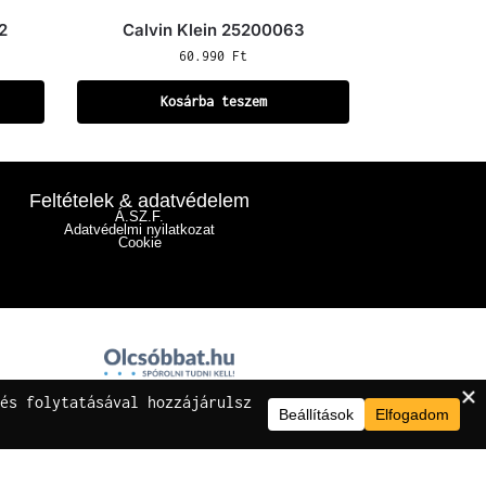
2
Calvin Klein 25200063
60.990
Ft
Kosárba teszem
Feltételek & adatvédelem
Á.SZ.F.
Adatvédelmi nyilatkozat
Cookie