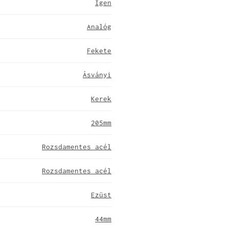
Igen
Analóg
Fekete
Ásványi
Kerek
205mm
Rozsdamentes acél
Rozsdamentes acél
Ezüst
44mm