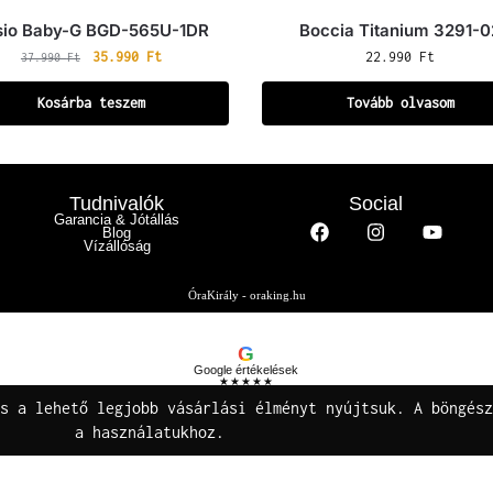
sio Baby-G BGD-565U-1DR
Boccia Titanium 3291-0
35.990
Ft
22.990
Ft
37.990
Ft
Kosárba teszem
Tovább olvasom
Tudnivalók
Social
Garancia & Jótállás
Blog
Vízállóság
ÓraKirály - oraking.hu
G
Google értékelések
★★★★★
Buza Gáspár E.V.