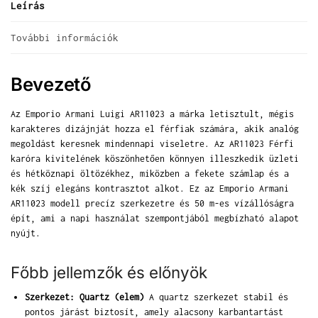
Leírás
További információk
Bevezető
Az Emporio Armani Luigi AR11023 a márka letisztult, mégis
karakteres dizájnját hozza el férfiak számára, akik analóg
megoldást keresnek mindennapi viseletre. Az AR11023 Férfi
karóra kivitelének köszönhetően könnyen illeszkedik üzleti
és hétköznapi öltözékhez, miközben a fekete számlap és a
kék szíj elegáns kontrasztot alkot. Ez az Emporio Armani
AR11023 modell precíz szerkezetre és 50 m-es vízállóságra
épít, ami a napi használat szempontjából megbízható alapot
nyújt.
Főbb jellemzők és előnyök
Szerkezet: Quartz (elem)
A quartz szerkezet stabil és
pontos járást biztosít, amely alacsony karbantartást