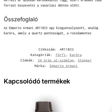
AR11023 ár azonban kereskedőtől függ, ezért érdemes több
forrást összevetni a vásárlási döntés előtt.
Összefoglaló
Az Emporio Armani AR11023 egy kiegyensúlyozott, analóg
karóra, amely a quartz pontosságát, a rozsdamentes
Cikkszám:
AR11023
Kategóriák:
Férfi
,
Karóra
Címkék:
24 órás al-számlap
,
Stopper
Márka:
Emporio Armani
Kapcsolódó termékek