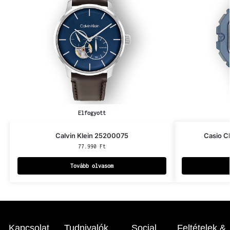
Elfogyott
Calvin Klein 25200075
Casio C
77.990
Ft
Tovább olvasom
Kapcsolat
Tudnivalók
Social
Feltételek &