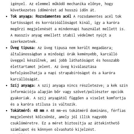
igényel. Az elemmel működő mechanika előnye, hogy
következetes időmérést ad hosszú időn át.
Tok anyaga: Rozsdamentes acél
A rozsdamentes acél tok
tartósságot és korrózióállóságot kínál, így a karóra
megőrzi megjelenését a mindennapi használat mellett is.
A masszív anyag emellett stabil védelmet nyújt a
szerkezetnek.
Üveg típusa:
Az üveg típusa nem került megadásra;
általánosságban a minőségi órák keményebb, karcálló
üveggel készülnek, ami jobb láthatóságot és hosszabb
élettartamot jelent. Az üveg kiválasztása
befolyásolhatja a napi strapabíróságot és a karóra
karcállóságát.
Szíj anyaga:
A szíj anyaga nincs részletezve; a kék szín
információja alapján bőr vagy szövet/poliészter opciók
gyakoriak. A szíj anyagától függően a viselet komfortja
és a karóra stílusa is változik.
Tokátmérő: 48 mm
A 48 mm-es tokátmérő domináns, férfias
megjelenést kölcsönöz, amely jól illik nagyobb
csuklóméretre. Ez a méret biztosítja az áttekinthető
számlapot és könnyen olvasható kijelzést.