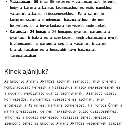
Vízállóság: 50 m
Az 50 méteres vízállóság azt jelenti,
hogy a karóra alkalmas kézmosáshoz és esős napokhoz,
valamint alkalmi fröccsenésekhez. Ez a szint jó
kompromisszum a mindennapi használathoz, de nem
helyettesíti a búvárkodásra tervezett modelleket.
Garancia: 24 hónap
A 24 hónapos gyártói garancia a
gyártási hibákra és a szerkezeti megbízhatóságra nyújt
biztonságot. A garancia segít a vásárlói bizalom
kialakításában és a hosszabb távú használat
támogatásában.
Kinek ajánljuk?
Az Emporio Armani AR11023 azoknak ajánlott, akik prefekt
kombinációját keresik a klasszikus analóg megjelenésnek és
a modern, megbízható quartz technikának. Ajánlott üzleti
környezetbe, mindennapi viseletre és azoknak, akik
értékelik a 48 mm-es, markáns tokméretet. Ha fontos Önnek a
márka presztízse, de nem ragaszkodik túlzó díszítésekhez,
akkor ez a modell megfelelő választás lehet; emellett
szempont lehet az Emporio Armani AR11023 vélemények alapján