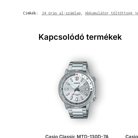
Címkék:
24 órás al-számlap
,
Akkumulátor töltöttség j
Kapcsolódó termékek
Casio Classic MTD-130D-7A
Casi