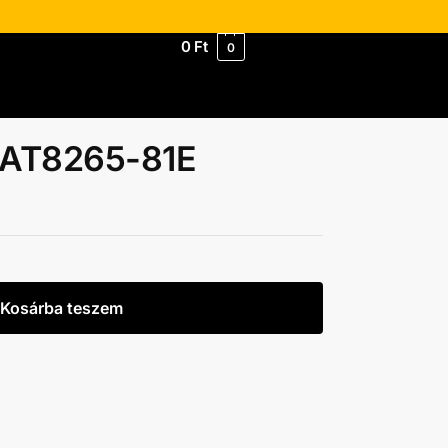
0
Ft
0
e AT8265-81E
Kosárba teszem