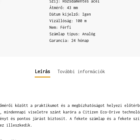
Szíj: Rozsdamentes acél
Átmérő: 43 mm
Dátum kijelző: Igen
Vízállóság: 100 m
Nem: Férfi
Számlap típus: Analóg
Garancia: 24 hónap
Leírás
További információk
őmérői között a praktikumot és a megbízhatóságot helyezi előtérb
, mindennapi viseletre szánt karóra a Citizen Eco-Drive technoló
ényt és pontos járást biztosít. A fekete számlap és a fekete szí
ez illeszkedik.