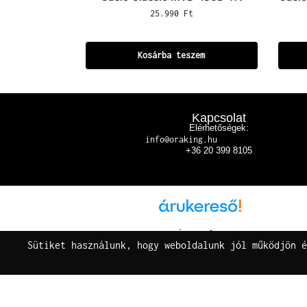
25.990
Ft
Kosárba teszem
Kapcsolat
Elérhetőségek:
info@oraking.hu
+36 20 399 8105
Árukereső.hu