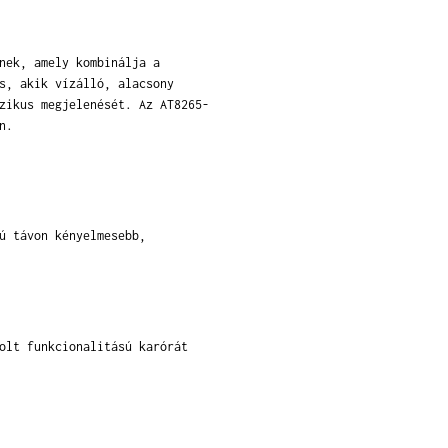
nek, amely kombinálja a
s, akik vízálló, alacsony
zikus megjelenését. Az AT8265-
n.
ú távon kényelmesebb,
olt funkcionalitású karórát