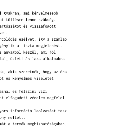
l gyakran, ami kényelmesebb
pi töltésre lenne szükség.
artósságot és visszafogott
vel.
rcolódás esélyét, így a számlap
génylik a tiszta megjelenést.
s anyagból készül, ami jól
tal, üzleti és laza alkalmakra
ak, akik szeretnék, hogy az óra
ot és kényelmes viseletet
ásnál és felszíni vízi
nt elfogadott védelem megfelel
yors információ-leolvasást tesz
ony mellett.
mát a termék megbízhatóságában.