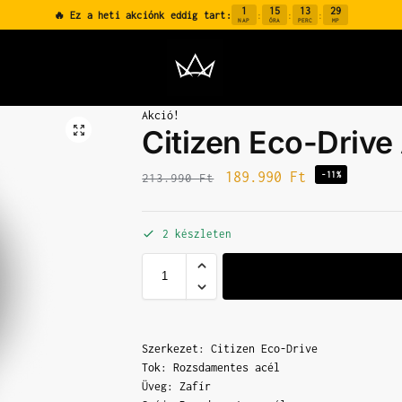
1
15
13
28
🔥 Ez a heti akciónk eddig tart:
:
:
:
NAP
ÓRA
PERC
MP
Akció!
Citizen Eco-Driv
189.990
Ft
-11%
213.990
Ft
2 készleten
Szerkezet: Citizen Eco-Drive
Tok: Rozsdamentes acél
Üveg: Zafír