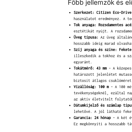
Főbb jellemzők és e
Szerkezet: Citizen Eco-Drive
használatot eredményez. A te
Tok anyaga: Rozsdamentes acé
esztétikát nyújt. A rozsdame
Üveg típusa:
Az üveg általáno
hosszabb ideig marad olvasha
Szíj anyaga és színe: Fekete
illeszkedik a tokhoz és a sz
egyaránt.
Tokátmérő: 43 mm
– A közepes-
határozott jelenlétet mutass
biztosít átlagos csuklóméret
Vízállóság: 100 m
– A 100 mét
tevékenységeknél, ezáltal na
az aktív életvitelt folytató
Dátumkijelző és számlap típu
lehetővé. A jól látható feke
Garancia: 24 hónap
– A két év
Ez megkönnyíti a hosszabb tá