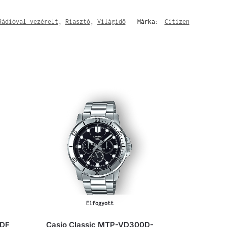
Rádióval vezérelt
,
Riasztó
,
Világidő
Márka:
Citizen
Elfogyott
ADF
Casio Classic MTP-VD300D-