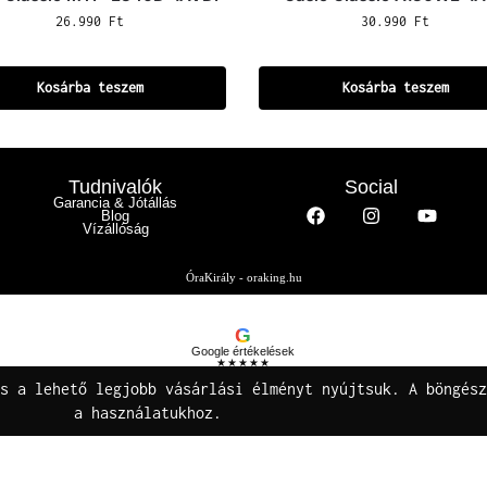
26.990
Ft
30.990
Ft
Kosárba teszem
Kosárba teszem
Tudnivalók
Social
Garancia & Jótállás
Blog
Vízállóság
ÓraKirály - oraking.hu
G
Google értékelések
★★★★★
Buza Gáspár E.V.