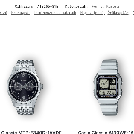
Cikkszám:
AT8265-81E
Kategóriák:
Férfi
,
Karóra
elző
,
Kronográf
,
Lumineszcens mutatók
,
Nap kijelző
,
Öröknaptár
,
o Classic MTP-E340D-1AVDF
Casio Classic A130WE-1