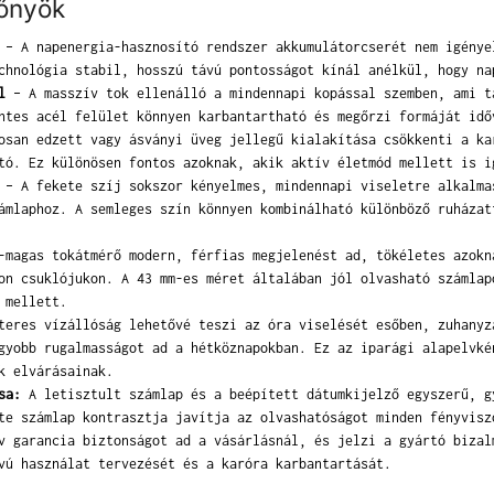
lőnyök
– A napenergia-hasznosító rendszer akkumulátorcserét nem igénye
chnológia stabil, hosszú távú pontosságot kínál anélkül, hogy na
l
– A masszív tok ellenálló a mindennapi kopással szemben, ami t
ntes acél felület könnyen karbantartható és megőrzi formáját idő
san edzett vagy ásványi üveg jellegű kialakítása csökkenti a ka
tó. Ez különösen fontos azoknak, akik aktív életmód mellett is i
– A fekete szíj sokszor kényelmes, mindennapi viseletre alkalma
ámlaphoz. A semleges szín könnyen kombinálható különböző ruházat
magas tokátmérő modern, férfias megjelenést ad, tökéletes azokn
on csuklójukon. A 43 mm-es méret általában jól olvasható számlap
 mellett.
eres vízállóság lehetővé teszi az óra viselését esőben, zuhanyz
gyobb rugalmasságot ad a hétköznapokban. Ez az iparági alapelvké
k elvárásainak.
sa:
A letisztult számlap és a beépített dátumkijelző egyszerű, g
te számlap kontrasztja javítja az olvashatóságot minden fényvisz
 garancia biztonságot ad a vásárlásnál, és jelzi a gyártó bizal
vú használat tervezését és a karóra karbantartását.