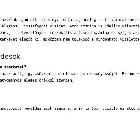
 azoknak ajánlott, akik egy időtálló, analóg férfi karórát keres
 elegáns, visszafogott dizájnt. Azok számára is ideális választá
ének, illetve előnyben részesítik a fekete számlap és szíj klass
gényeket elégít ki, miközben nem tolakodó a mindennapi viseletbe
rdések
e szerkezet?
 hasznosít, így csökkenti az elemcserék szükségességét. Ez hossz
agyományos elemes órákkal szemben.
nsúlyozott megoldás azok számára, akik tartós, vízálló és átgond