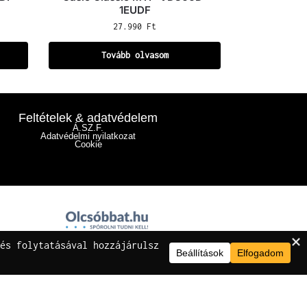
1EUDF
27.990
Ft
Tovább olvasom
Feltételek & adatvédelem
Á.SZ.F.
Adatvédelmi nyilatkozat
Cookie