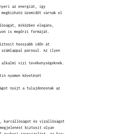
nyeri az energiát, így
 megbízható üzemidőt várnak el
lóságát, miközben elegáns,
von is megőrzi formáját.
iztosít hosszabb időn át
 számlappal párosul. Az ilyen
 alkalmi vízi tevékenységeknek.
tin nyomon követését
ágot nyújt a tulajdonosnak az
, karcállóságot és vízállóságot
megjelenést biztosít olyan
l gyakori szervizelést. Az Eco-