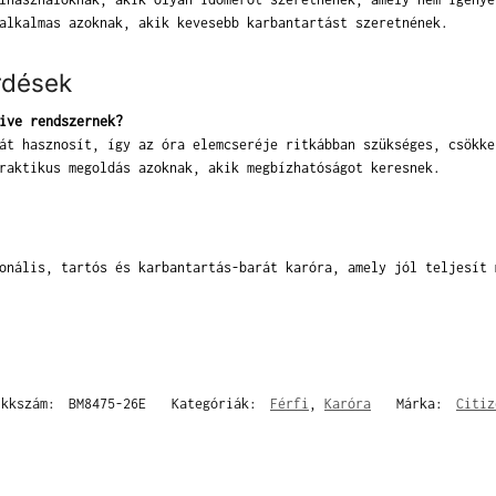
alkalmas azoknak, akik kevesebb karbantartást szeretnének.
rdések
ive rendszernek?
át hasznosít, így az óra elemcseréje ritkábban szükséges, csökke
raktikus megoldás azoknak, akik megbízhatóságot keresnek.
onális, tartós és karbantartás-barát karóra, amely jól teljesít 
ikkszám:
BM8475-26E
Kategóriák:
Férfi
,
Karóra
Márka:
Citiz