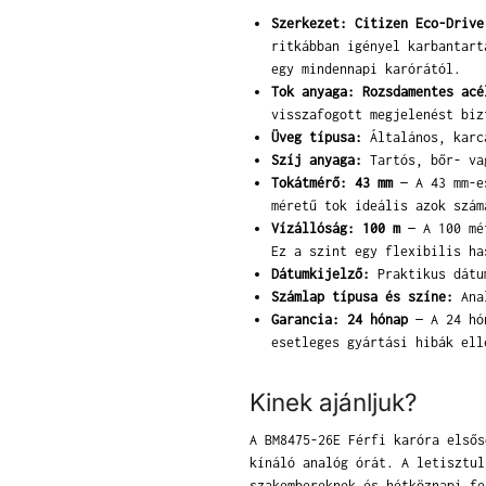
Szerkezet: Citizen Eco-Drive
ritkábban igényel karbantart
egy mindennapi karórától.
Tok anyaga: Rozsdamentes acé
visszafogott megjelenést biz
Üveg típusa:
Általános, karcá
Szíj anyaga:
Tartós, bőr- vag
Tokátmérő: 43 mm
— A 43 mm-es
méretű tok ideális azok szám
Vízállóság: 100 m
— A 100 mét
Ez a szint egy flexibilis ha
Dátumkijelző:
Praktikus dátum
Számlap típusa és színe:
Anal
Garancia: 24 hónap
— A 24 hón
esetleges gyártási hibák ell
Kinek ajánljuk?
A BM8475-26E Férfi karóra elsős
kínáló analóg órát. A letisztul
szakembereknek és hétköznapi fe