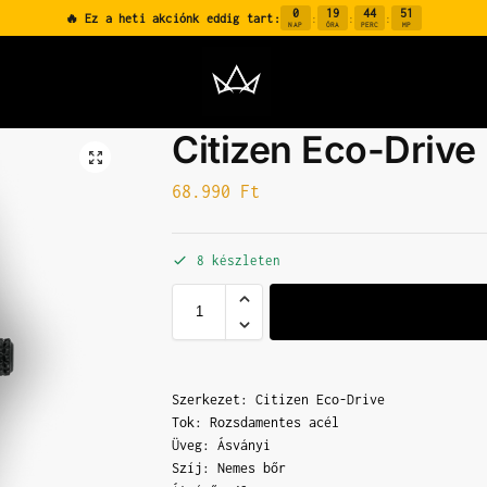
0
19
44
50
🔥 Ez a heti akciónk eddig tart:
:
:
:
NAP
ÓRA
PERC
MP
Citizen Eco-Driv
68.990
Ft
8 készleten
Szerkezet: Citizen Eco-Drive
Tok: Rozsdamentes acél
Üveg: Ásványi
Szíj: Nemes bőr