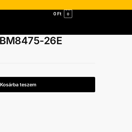
0
Ft
0
e BM8475-26E
Kosárba teszem