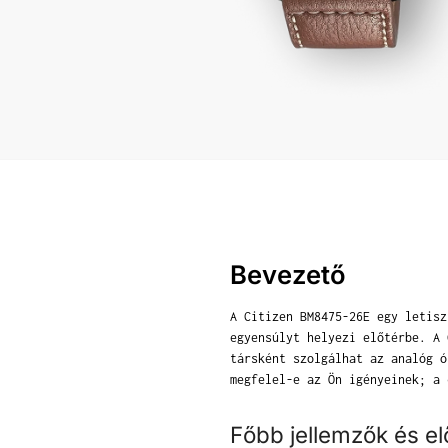
Bevezető
A Citizen BM8475-26E egy letisz
egyensúlyt helyezi előtérbe. A 
társként szolgálhat az analóg ó
megfelel-e az Ön igényeinek; a 
Főbb jellemzők és e