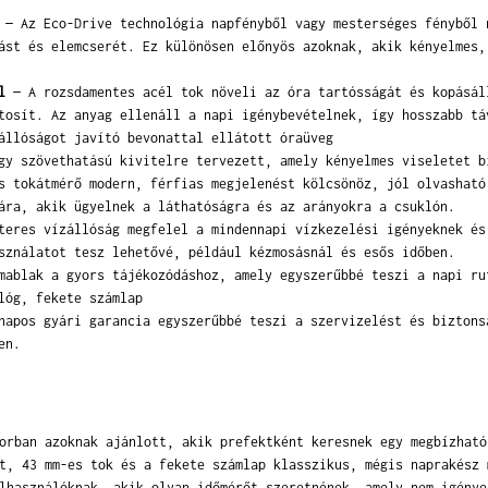
— Az Eco-Drive technológia napfényből vagy mesterséges fényből 
ást és elemcserét. Ez különösen előnyös azoknak, akik kényelmes,
l
— A rozsdamentes acél tok növeli az óra tartósságát és kopásál
tosít. Az anyag ellenáll a napi igénybevételnek, így hosszabb tá
llóságot javító bevonattal ellátott óraüveg
y szövethatású kivitelre tervezett, amely kényelmes viseletet b
 tokátmérő modern, férfias megjelenést kölcsönöz, jól olvasható
ára, akik ügyelnek a láthatóságra és az arányokra a csuklón.
eres vízállóság megfelel a mindennapi vízkezelési igényeknek és
sználatot tesz lehetővé, például kézmosásnál és esős időben.
ablak a gyors tájékozódáshoz, amely egyszerűbbé teszi a napi ru
óg, fekete számlap
apos gyári garancia egyszerűbbé teszi a szervizelést és biztons
en.
orban azoknak ajánlott, akik prefektként keresnek egy megbízható
t, 43 mm-es tok és a fekete számlap klasszikus, mégis naprakész 
lhasználóknak, akik olyan időmérőt szeretnének, amely nem igénye