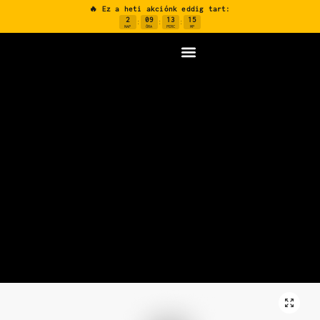
🔥 Ez a heti akciónk eddig tart:
2
09
13
14
:
:
:
NAP
ÓRA
PERC
MP