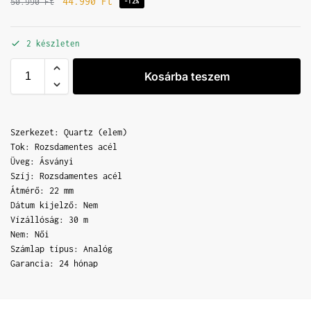
44.990
Ft
50.990
Ft
-12%
2 készleten
Kosárba teszem
Szerkezet: Quartz (elem)
Tok: Rozsdamentes acél
Üveg: Ásványi
Szíj: Rozsdamentes acél
Átmérő: 22 mm
Dátum kijelző: Nem
Vízállóság: 30 m
Nem: Női
Számlap típus: Analóg
Garancia: 24 hónap