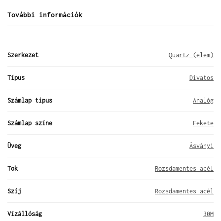
További információk
Szerkezet
Quartz (elem)
Típus
Divatos
Számlap típus
Analóg
Számlap színe
Fekete
Üveg
Ásványi
Tok
Rozsdamentes acél
Szíj
Rozsdamentes acél
Vízállóság
30M