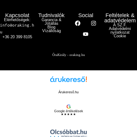
Kapcsolat
Tudnivalók
Social
Feltételek &
Elérhetőségek:
Garancia &
adatvédelem
Jótállás
info@oraking.h
Á.SZ.F.
Blog
Adatvédelmi
Vízállóság
u
nyilatkozat
Cookie
+36 20 399 8105
ÓraKirály - oraking.hu
Árukereső.hu
G
Google értékelések
★★★★★