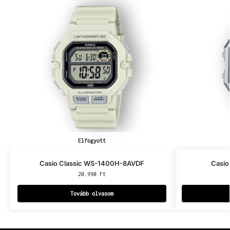
Elfogyott
Casio Classic WS-1400H-8AVDF
Casio
20.990
Ft
Tovább olvasom