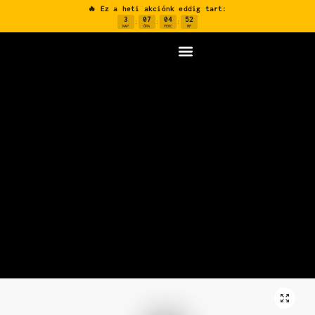
🔥 Ez a heti akciónk eddig tart:
3
07
04
52
:
:
:
NAP
ÓRA
PERC
MP