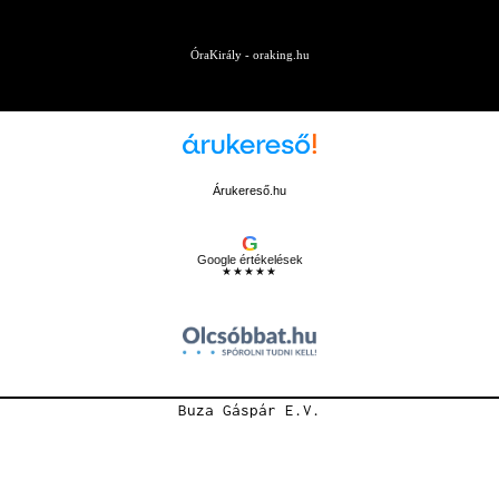
ÓraKirály - oraking.hu
Árukereső.hu
G
Google értékelések
★★★★★
Buza Gáspár E.V.