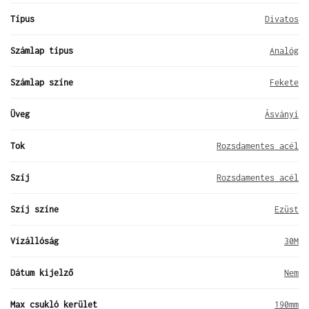
Típus
Divatos
Számlap típus
Analóg
Számlap színe
Fekete
Üveg
Ásványi
Tok
Rozsdamentes acél
Szíj
Rozsdamentes acél
Szíj színe
Ezüst
Vízállóság
30M
Dátum kijelző
Nem
Max csukló kerület
190mm