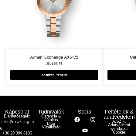
Armani Exchange AX5172
Ca
38.990
Ft
Kosárba teszem
Kapcsolat
Tudnivalók
Social
Feltételek &
Elérhetőségek:
Garancia &
adatvédelem
Jótállás
info@oraking.h
Á.SZ.F.
Blog
Adatvédelmi
Vízállóság
u
nyilatkozat
Cookie
+36 20 399 8105