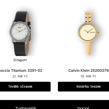
Elfogyott
occia Titanium 3291-02
Calvin Klein 25200279
22.990
Ft
55.990
Ft
Tovább olvasom
Kosárba teszem
Tudnivalók
Social