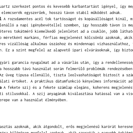
artz szerkezet pontos és kevesebb karbantartást igényel, így me
 elemcserék egyszerűek, hosszú távon stabil működést adnak.
l
A rozsdamentes acél tok tartósságot és kopásállóságot kínál, m
lenálló a napi igénybevétellel szemben, így hosszabb távon is me
teres tokátmérő kiemelkedő jelenlétet ad a csuklón, jobb láthat
b méretként markáns, férfias megjelenést kölcsönöz azoknak, akik
es vízállóság alkalmas úszáshoz és mindennapi vízhasználathoz, 
n. Ez a szint megfelel az alapvető ipari elvárásoknak, így bizto
yári garancia nyugalmat ad a vásárlás után, így a rendellenessé
a hosszabb távú használat során felmerülő problémák rendezésében
z üveg típusa ellenálló, tiszta leolvashatóságot biztosít a szá
álati értéket. A praktikus dátumfunkció kényelmes információt ad
a
A fekete szíj és a fekete számlap elegáns, koherens megjelenés
ti stílusokkal. A szíj anyagának kiválasztása hatással van a vis
erepe van a használat élményében.
asztás azoknak, akik átgondolt, erős megjelenésű karórát keresne
róra különösen megfelel azoknak, akik szeretik a nagyobb tokátmé