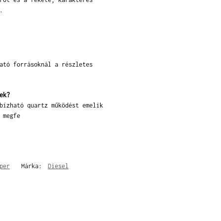
.
ató forrásoknál a részletes
ek?
bízható quartz működést emelik
 megfe
per
Márka:
Diesel