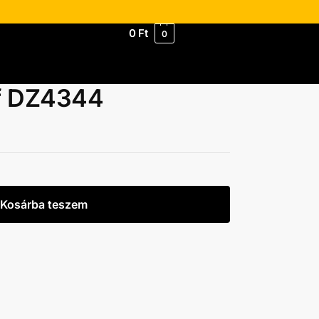
0
Ft
0
ef DZ4344
Kosárba teszem