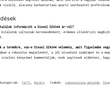
k vízálló, alacsony karbantartású quartz szerkezetet preferálnak
rdések
találok információt a Diesel DZ4344 ár-ról?
 kínálatok változnak kereskedőnként; érdemes ellenőrizni megbízh
t.
k a termékre, van-e Diesel DZ4344 vélemény, amit figyelembe vegy
ában a robusztus megjelenést, a jól olvasható számlapot és a meg
 viselési kényelmet kommentálják; ezek segítenek eldönteni, hogy
Kategóriák:
Férfi
,
Karóra
Címkék:
Lumineszcens mutatók
,
Stop