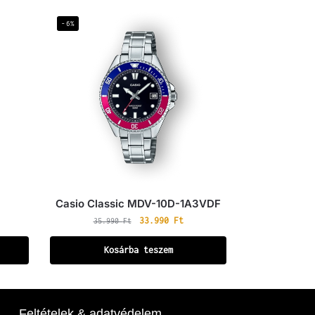
-6%
Casio Classic MDV-10D-1A3VDF
33.990
Ft
35.990
Ft
Kosárba teszem
Feltételek & adatvédelem