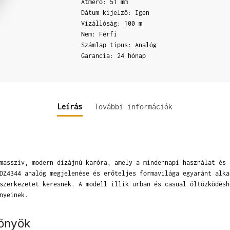
Átmérő: 51 mm
Dátum kijelző: Igen
Vízállóság: 100 m
Nem: Férfi
Számlap típus: Analóg
Garancia: 24 hónap
Leírás
További információk
masszív, modern dizájnú karóra, amely a mindennapi használat és 
DZ4344 analóg megjelenése és erőteljes formavilága egyaránt alka
szerkezetet keresnek. A modell illik urban és casual öltözködésh
nyeinek.
lőnyök