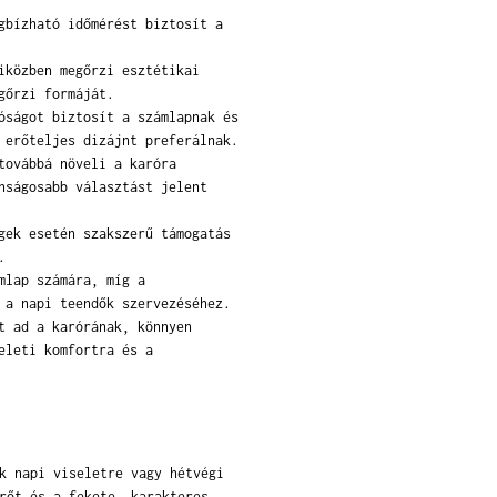
gbízható időmérést biztosít a
iközben megőrzi esztétikai
gőrzi formáját.
óságot biztosít a számlapnak és
 erőteljes dizájnt preferálnak.
továbbá növeli a karóra
nságosabb választást jelent
gek esetén szakszerű támogatás
.
mlap számára, míg a
 a napi teendők szervezéséhez.
t ad a karórának, könnyen
eleti komfortra és a
k napi viseletre vagy hétvégi
rőt és a fekete, karakteres