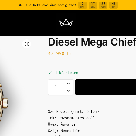
2
17
52
46
🔥 Ez a heti akciónk eddig tart:
:
:
:
NAP
ÓRA
PERC
MP
Diesel Mega Chi
43.990
Ft
4 készleten
Szerkezet: Quartz (elem)
Tok: Rozsdamentes acél
Üveg: Ásványi
Szíj: Nemes bőr