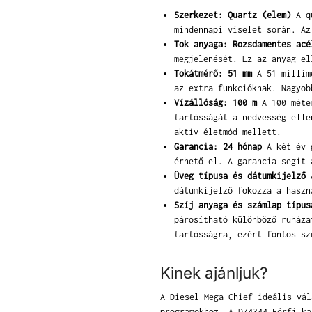
Szerkezet: Quartz (elem)
A qu
mindennapi viselet során. Az
Tok anyaga: Rozsdamentes acé
megjelenését. Ez az anyag el
Tokátmérő: 51 mm
A 51 millimé
az extra funkcióknak. Nagyob
Vízállóság: 100 m
A 100 méter
tartósságát a nedvesség elle
aktív életmód mellett.
Garancia: 24 hónap
A két év g
érhető el. A garancia segít 
Üveg típusa és dátumkijelző
A
dátumkijelző fokozza a haszn
Szíj anyaga és számlap típus
párosítható különböző ruháza
tartósságra, ezért fontos sz
Kinek ajánljuk?
A Diesel Mega Chief ideális vál
programokhoz. A DZ4344 Férfi ka