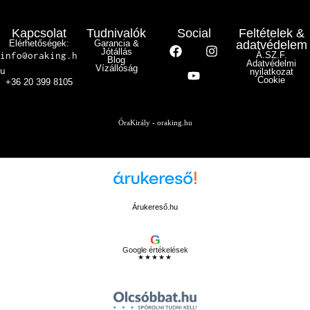
Kapcsolat
Tudnivalók
Social
Feltételek &
Elérhetőségek:
Garancia &
adatvédelem
Jótállás
info@oraking.h
Á.SZ.F.
Blog
Adatvédelmi
Vízállóság
u
nyilatkozat
Cookie
+36 20 399 8105
ÓraKirály - oraking.hu
Árukereső.hu
G
Google értékelések
★★★★★