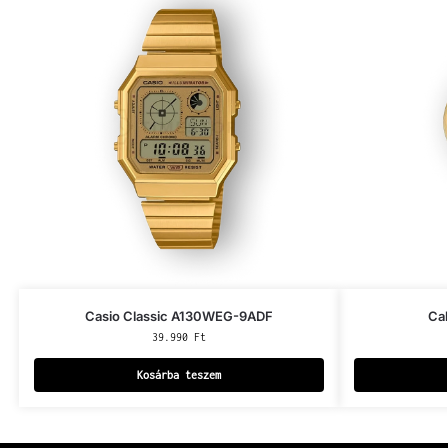
Casio Classic A130WEG-9ADF
Ca
39.990
Ft
Kosárba teszem