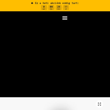
🔥 Ez a heti akciónk eddig tart:
0
00
26
10
:
:
:
NAP
ÓRA
PERC
MP