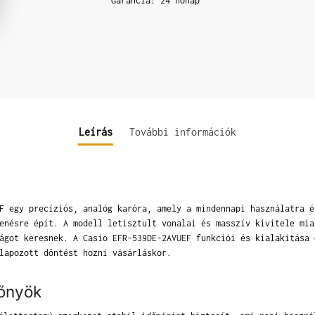
Garancia: 24 hónap
Leírás
További információk
F egy precíziós, analóg karóra, amely a mindennapi használatra é
enésre épít. A modell letisztult vonalai és masszív kivitele mia
ágot keresnek. A Casio EFR-539DE-2AVUEF funkciói és kialakítása 
lapozott döntést hozni vásárláskor.
lőnyök