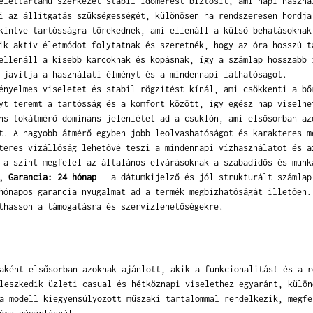
lettartamú szerkezet stabil időmérést biztosít, ami napi haszná
i az állítgatás szükségességét, különösen ha rendszeresen hordja
intve tartósságra törekednek, ami ellenáll a külső behatásoknak
ik aktív életmódot folytatnak és szeretnék, hogy az óra hosszú t
llenáll a kisebb karcoknak és kopásnak, így a számlap hosszabb 
 javítja a használati élményt és a mindennapi láthatóságot.
nyelmes viseletet és stabil rögzítést kínál, ami csökkenti a bő
yt teremt a tartósság és a komfort között, így egész nap viselhe
s tokátmérő domináns jelenlétet ad a csuklón, ami elsősorban az
t. A nagyobb átmérő egyben jobb leolvashatóságot és karakteres m
eres vízállóság lehetővé teszi a mindennapi vízhasználatot és a
 a szint megfelel az általános elvárásoknak a szabadidős és munk
, Garancia: 24 hónap
— a dátumkijelző és jól strukturált számlap
hónapos garancia nyugalmat ad a termék megbízhatóságát illetően.
thasson a támogatásra és szervizlehetőségekre.
aként elsősorban azoknak ajánlott, akik a funkcionalitást és a r
leszkedik üzleti casual és hétköznapi viselethez egyaránt, külön
a modell kiegyensúlyozott műszaki tartalommal rendelkezik, megfe