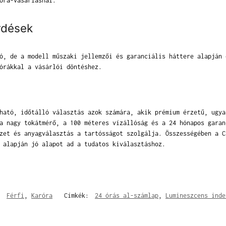
óra-vásárlásnál.
rdések
ó, de a modell műszaki jellemzői és garanciális háttere alapján 
órákkal a vásárlói döntéshez.
ható, időtálló választás azok számára, akik prémium érzetű, ugya
a nagy tokátmérő, a 100 méteres vízállóság és a 24 hónapos garan
zet és anyagválasztás a tartósságot szolgálja. Összességében a C
 alapján jó alapot ad a tudatos kiválasztáshoz.
k:
Férfi
,
Karóra
Címkék:
24 órás al-számlap
,
Lumineszcens inde