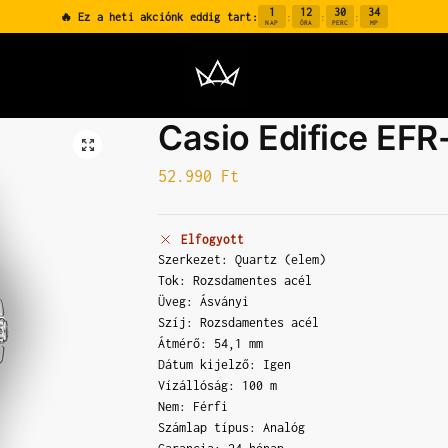
1
12
30
33
🔥 Ez a heti akciónk eddig tart:
:
:
:
NAP
ÓRA
PERC
MP
Casio Edifice E
52.990
Ft
Elfogyott
Szerkezet: Quartz (elem)
Tok: Rozsdamentes acél
Üveg: Ásványi
Szíj: Rozsdamentes acél
Átmérő: 54,1 mm
Dátum kijelző: Igen
Vízállóság: 100 m
Nem: Férfi
Számlap típus: Analóg