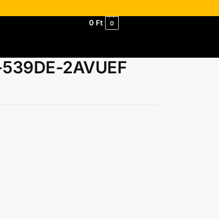
0
Ft
0
FR-539DE-2AVUEF