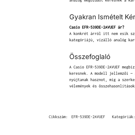
analóg megoldást keresnek a kar
Gyakran Ismételt Ké
Casio EFR-539DE-2AVUEF ár?
A konkrét árról itt nem esik sz
kategóriájú, vízálló analóg kar
Összefoglaló
A Casio EFR-539DE-2AVUEF megbíz
keresnek. A modell jellemzői — 
nyújtanak hasznot, míg a szerke
vélemények és összehasonlítások
Cikkszám:
EFR-539DE-2AVUEF
Kategóriá