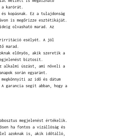
lat mellett is megbízható
 a karórát.
 és kopásnak. Ez a tulajdonság
ávon is megőrizze esztétikáját.
ideig olvasható marad. Az
rirritáció esélyét. A jól
tő marad.
oknak előnyös, akik szeretik a
egjelenést biztosít.
z alkalmi úszást, ami növeli a
anapok során egyaránt.
 megkönnyíti az idő és dátum
 A garancia segít abban, hogy a
obosztus megjelenést értékelik.
ösen ha fontos a vízállóság és
lel azoknak is, akik időtálló,