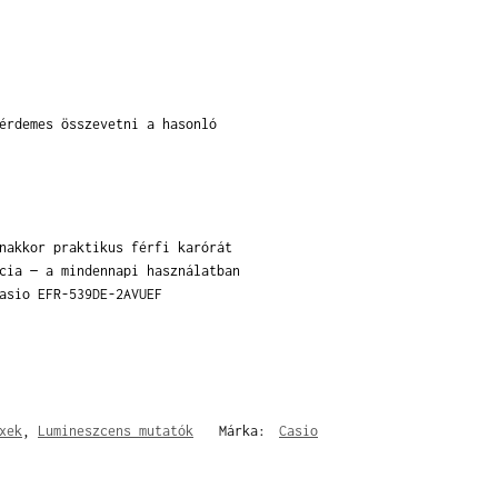
érdemes összevetni a hasonló
nakkor praktikus férfi karórát
cia — a mindennapi használatban
asio EFR-539DE-2AVUEF
xek
,
Lumineszcens mutatók
Márka:
Casio