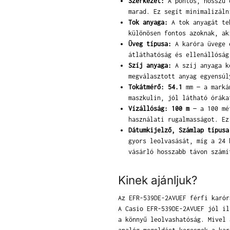
Szerkezet:
A pontos, hosszú é
marad. Ez segít minimalizáln
Tok anyaga:
A tok anyagát tek
különösen fontos azoknak, ak
Üveg típusa:
A karóra üvege e
átláthatóság és ellenállóság
Szíj anyaga:
A szíj anyaga ké
megválasztott anyag egyensúl
Tokátmérő: 54.1
mm — a markán
maszkulin, jól látható óráka
Vízállóság: 100 m
— a 100 mét
használati rugalmasságot. Ez
Dátumkijelző, Számlap típusa
gyors leolvasását, míg a 24 
vásárló hosszabb távon számí
Kinek ajánljuk?
Az EFR-539DE-2AVUEF férfi karór
A Casio EFR-539DE-2AVUEF jól il
a könnyű leolvashatóság. Mivel 