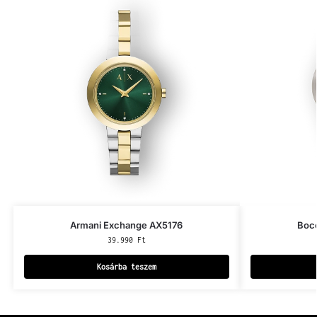
Armani Exchange AX5176
Bocc
39.990
Ft
Kosárba teszem