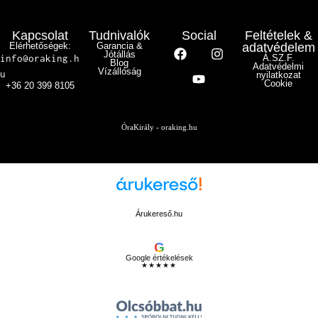
Kapcsolat
Tudnivalók
Social
Feltételek &
Elérhetőségek:
Garancia &
adatvédelem
Jótállás
info@oraking.h
Á.SZ.F.
Blog
Adatvédelmi
Vízállóság
u
nyilatkozat
Cookie
+36 20 399 8105
ÓraKirály - oraking.hu
Árukereső.hu
G
Google értékelések
★★★★★