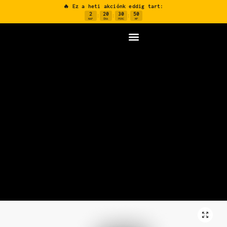
🔥 Ez a heti akciónk eddig tart:
2
20
30
49
:
:
:
NAP
ÓRA
PERC
MP