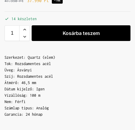
37.990
Ft
41.990
Ft
-10%
14 készleten
Kosárba teszem
Szerkezet: Quartz (elem)
Tok: Rozsdamentes acél
Üveg: Ásványi
Szíj: Rozsdamentes acél
Átmérő: 46,5 mm
Dátum kijelző: Igen
Vízállóság: 100 m
Nem: Férfi
Számlap típus: Analóg
Garancia: 24 hónap