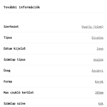
További információk
Szerkezet
Quartz (elem)
Típus
Divatos
Dátum kijelző
Igen
Számlap típus
Analóg
Üveg
Ásványi
Forma
Kerek
Max csukló kerület
205mm
Számlap színe
Kék