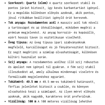
Szerkezet: Quartz (elem)
A quartz szerkezet stabil és
pontos járást biztosít, így kevés karbantartást igényel.
Ez a megoldás különösen előnyös azoknak, akik pontos,
jóval ritkábban beállítást igénylő órát keresnek.
Tok anyaga: Rozsdamentes acél
A masszív acél tok növeli
a tartósságot és az ütésállóságot, miközben megőrzi a
prémium megjelenést. Az anyag korrozió- és kopásálló,
ezért hosszú távon is esztétikusan viselhető.
Üveg típusa:
Az üveg típusa ipari szabványoknak
megfelelő, karcállóságot és jó fényáteresztést biztosít.
Ez segít megőrizni a számlap olvashatóságát, különösen
kültéri használat során.
Szíj anyaga:
A rozsdamentes acélhoz illő szíj robusztus
és ápolást nem igényel túl gyakran. A fém szíj stabil
illeszkedést ad, amely alkalmas mindennapi viseletre és
formálisabb megjelenéshez egyaránt.
Tokátmérő: 49.5 mm
A 49.5 mm-es tokátmérő határozott,
férfias jelenlétet biztosít a csuklón, és könnyen
olvashatóvá teszi a számlapot. Az ilyen méret előnyös
azoknak, akik nagyobb, karakteres órát preferálnak.
Vízállóság: 100 m
A 100 méteres vízállóság lehetővé