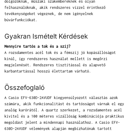
dolgozóknak, műszaki szakembereknek és olyan
felhasználóknak, akik rendszeres vízzel érintkező
tevékenységeket végeznek, de nem igényelnek
búvárfunkciókat.
Gyakran Ismételt Kérdések
Mennyire tartós a tok és a szíj?
A rozsdamentes acél tok és a fémszíj jó kopásállóságot
kínál, így rendszeres használat mellett is megőrzi
megjelenését. Rendszeres tisztítással és alapvető
karbantartással hosszú élettartam várható.
Összefoglaló
A Casio EFV-630D-2AVUDF kiegyensúlyozott választás azok
számára, akik funkcionalitást és tartósságot várnak el egy
analóg karórától. A quartz szerkezet, a rozsdamentes acél
kivitel és a 100 méteres vízállóság kombinációja praktikus
megoldást jelent a mindennapi használathoz. A Casio EFV-
630D-2AVUDF vélemények alapján megbízhatónak tartott