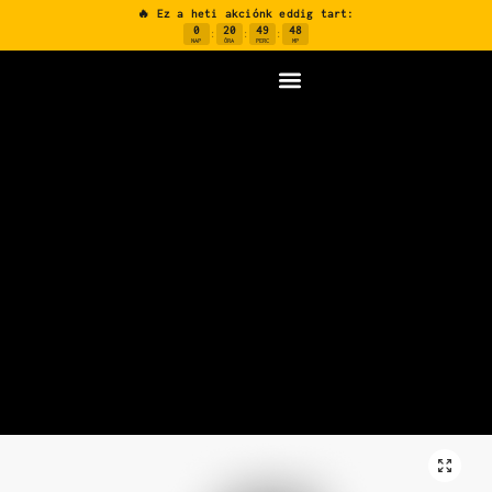
🔥 Ez a heti akciónk eddig tart:
0
20
49
48
:
:
:
NAP
ÓRA
PERC
MP