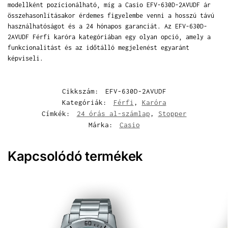
modellként pozícionálható, míg a Casio EFV-630D-2AVUDF ár
összehasonlításakor érdemes figyelembe venni a hosszú távú
használhatóságot és a 24 hónapos garanciát. Az EFV-630D-
2AVUDF Férfi karóra kategóriában egy olyan opció, amely a
funkcionalitást és az időtálló megjelenést egyaránt
képviseli.
Cikkszám:
EFV-630D-2AVUDF
Kategóriák:
Férfi
,
Karóra
Címkék:
24 órás al-számlap
,
Stopper
Márka:
Casio
Kapcsolódó termékek