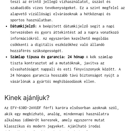
teszi az érintő jellegű vízhasználatot, úszást és
szabadidős vizes tevékenységeket. Ez a szint megfelel az
alapvető vízállósági elvárásoknak a hétköznapi és
sportos használatban.
Dátumkijelző:
A beépített dátumkijelző segít a napi
tervezésben és gyors áttekintést ad a napra vonatkozó
információkról. Az egyszerűen kezelhető megoldás
csökkenti a digitális eszközökhez való állandó
hozzáférés szükségességét.
Számlap típusa és garancia: 24 hónap
A kék számlap
tiszta kontrasztot ad a mutatóknak, javítva az
olvashatóságot nappali és esti fényviszonyok között. A
24 hónapos garancia hosszabb távú biztonságot nyújt a
vásárlónak a gyártói meghibásodások ellen.
Kinek ajánljuk?
Az EFV-630D-2AVUDF férfi karóra elsősorban azoknak szól,
akik egy megbízható, analóg, mindennapi használatra
alkalmas időmérőt keresnek, amely egyszerre mutat
klasszikus és modern jegyeket. Ajánlható irodai