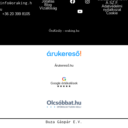
Jótállás
info@oraking.h
Á.SZ.F.
Blog
Adatvédelmi
Vízállóság
u
nyilatkozat
Cookie
+36 20 399 8105
ÓraKirály - oraking.hu
Árukereső.hu
G
Google értékelések
★★★★★
Buza Gáspár E.V.