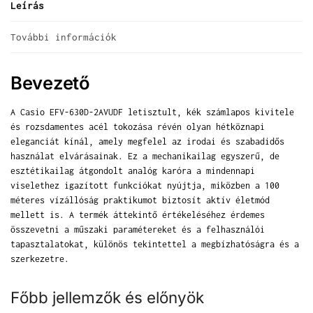
Leírás
További információk
Bevezető
A Casio EFV-630D-2AVUDF letisztult, kék számlapos kivitele
és rozsdamentes acél tokozása révén olyan hétköznapi
eleganciát kínál, amely megfelel az irodai és szabadidős
használat elvárásainak. Ez a mechanikailag egyszerű, de
esztétikailag átgondolt analóg karóra a mindennapi
viselethez igazított funkciókat nyújtja, miközben a 100
méteres vízállóság praktikumot biztosít aktív életmód
mellett is. A termék áttekintő értékeléséhez érdemes
összevetni a műszaki paramétereket és a felhasználói
tapasztalatokat, különös tekintettel a megbízhatóságra és a
szerkezetre.
Főbb jellemzők és előnyök