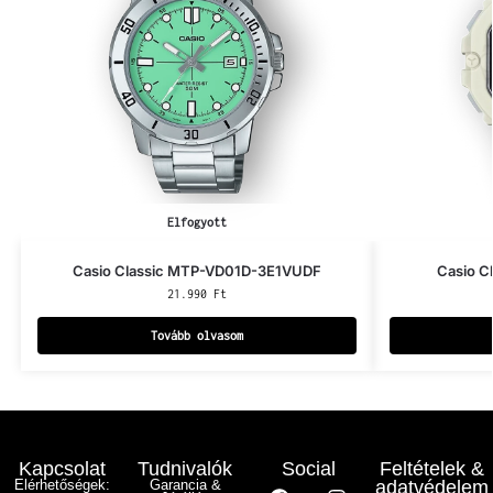
Elfogyott
Casio Classic MTP-VD01D-3E1VUDF
Casio C
21.990
Ft
Tovább olvasom
Kapcsolat
Tudnivalók
Social
Feltételek &
Elérhetőségek:
Garancia &
adatvédelem