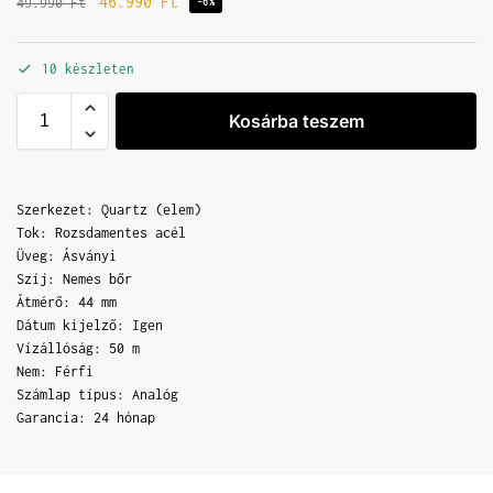
46.990
Ft
49.990
Ft
-6%
10 készleten
Kosárba teszem
Szerkezet: Quartz (elem)
Tok: Rozsdamentes acél
Üveg: Ásványi
Szíj: Nemes bőr
Átmérő: 44 mm
Dátum kijelző: Igen
Vízállóság: 50 m
Nem: Férfi
Számlap típus: Analóg
Garancia: 24 hónap