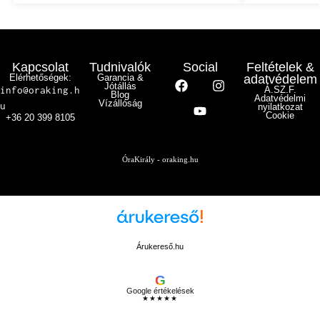
Kapcsolat
Tudnivalók
Social
Feltételek &
Elérhetőségek:
Garancia &
adatvédelem
Jótállás
info@oraking.h
Á.SZ.F.
Blog
Adatvédelmi
Vízállóság
u
nyilatkozat
Cookie
+36 20 399 8105
ÓraKirály - oraking.hu
Árukereső.hu
G
Google értékelések
★★★★★