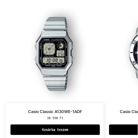
Casio Classic A130WE-1ADF
Casio Cl
30.990
Ft
Kosárba teszem