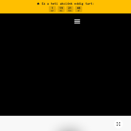
🔥 Ez a heti akciónk eddig tart:
1
19
21
45
:
:
:
NAP
ÓRA
PERC
MP