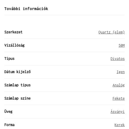
További információk
Szerkezet
Quartz (elem)
Vízállóság
50M
Típus
Divatos
Dátum kijelző
Igen
Számlap típus
Analóg
Számlap színe
Fekete
Üveg
Ásványi
Forma
Kerek