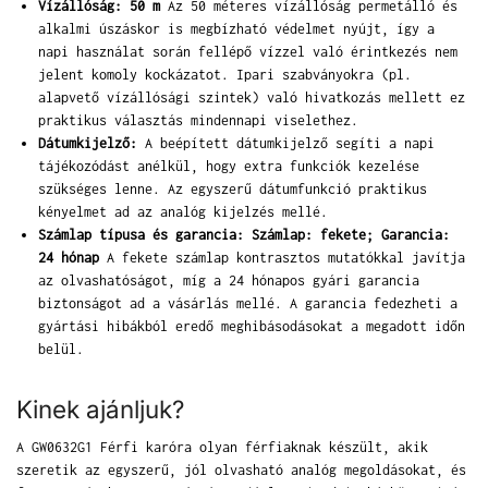
Vízállóság: 50 m
Az 50 méteres vízállóság permetálló és
alkalmi úszáskor is megbízható védelmet nyújt, így a
napi használat során fellépő vízzel való érintkezés nem
jelent komoly kockázatot. Ipari szabványokra (pl.
alapvető vízállósági szintek) való hivatkozás mellett ez
praktikus választás mindennapi viselethez.
Dátumkijelző:
A beépített dátumkijelző segíti a napi
tájékozódást anélkül, hogy extra funkciók kezelése
szükséges lenne. Az egyszerű dátumfunkció praktikus
kényelmet ad az analóg kijelzés mellé.
Számlap típusa és garancia: Számlap: fekete; Garancia:
24 hónap
A fekete számlap kontrasztos mutatókkal javítja
az olvashatóságot, míg a 24 hónapos gyári garancia
biztonságot ad a vásárlás mellé. A garancia fedezheti a
gyártási hibákból eredő meghibásodásokat a megadott időn
belül.
Kinek ajánljuk?
A GW0632G1 Férfi karóra olyan férfiaknak készült, akik
szeretik az egyszerű, jól olvasható analóg megoldásokat, és