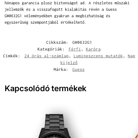
hónapos garancia plusz biztonságot ad. A részletes műszaki
jellemzők és a visszafogott kialakítás révén a Guess
GW0632G1 véleményekben gyakran a megbízhatóság és
egyszerűség szempontjából értékelhető.
Cikkszám:
GW0632G1
Kategóriák:
Férfi
,
Karóra
Címkék:
24 órás al-számlap
,
Lumineszcens mutatók
,
Nap
kijelző
Márka:
Guess
Kapcsolódó termékek