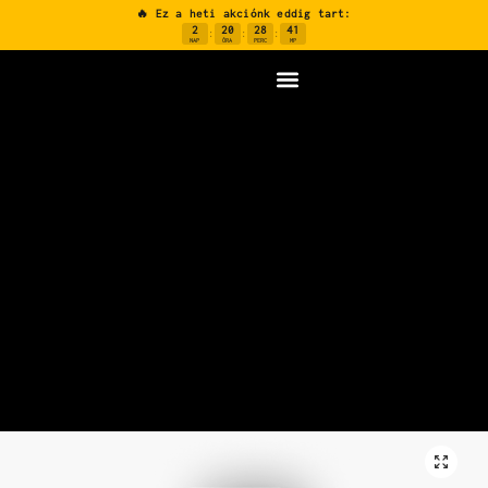
🔥 Ez a heti akciónk eddig tart:
2
20
28
40
:
:
:
NAP
ÓRA
PERC
MP