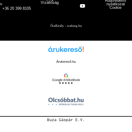
Adatvédelmi
Vízállóság
u
nyilatkozat
Cookie
+36 20 399 8105
ÓraKirály - oraking.hu
Árukereső.hu
G
Google értékelések
★★★★★
Buza Gáspár E.V.