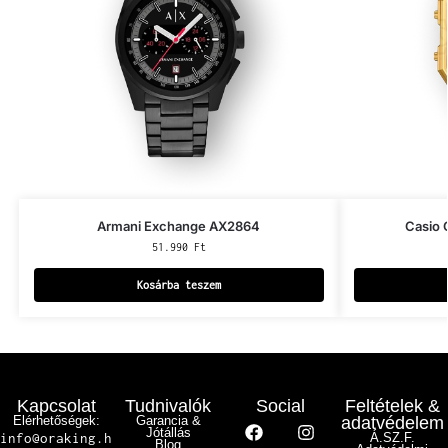
Armani Exchange AX2864
Casio
51.990
Ft
Kosárba teszem
Kapcsolat
Tudnivalók
Social
Feltételek &
Elérhetőségek:
Garancia &
adatvédelem
Jótállás
info@oraking.h
Á.SZ.F.
Blog