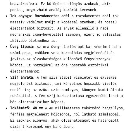
beavatkozásra. Ez különösen előnyös azoknak, akik
pontos, megbízható analóg karórát keresnek.
Tok anyaga: Rozsdamentes acél
A rozsdamentes acél tok
masszív védelmet nyújt a kopással szemben, és hosszú
élettartamot biztosít. Az anyag ellenálló a napi
mechanikai igénybevétellel szemben, ezért jó választás
aktívabb életmódhoz is.
Üveg típusa:
Az óra üvege tartós optikai védelmet ad a
számlapnak, csökkentve a karcolódás megjelenését és
javítva az olvashatóságot különböző fényviszonyok
között. Ez hozzájárul az óra hosszabb esztétikai
élettartamához.
Szíj anyaga:
A fém szíj stabil viseletet és egységes
megjelenést biztosít, ami kényelmes hosszabb viselés
esetén is; az ezüst szín semleges, könnyen kombinálható
ruházattal. A fém szíj karbantartása egyszerűbb lehet a
bőr alternatíváihoz képest.
Tokátmérő: 48 mm
A 48 milliméteres tokátmérő hangsúlyos,
férfias megjelenést kölcsönöz, jól látható számlappal.
Ez azoknak előnyös, akik olvashatóságot és határozott
dizájnt keresnek egy karórában.