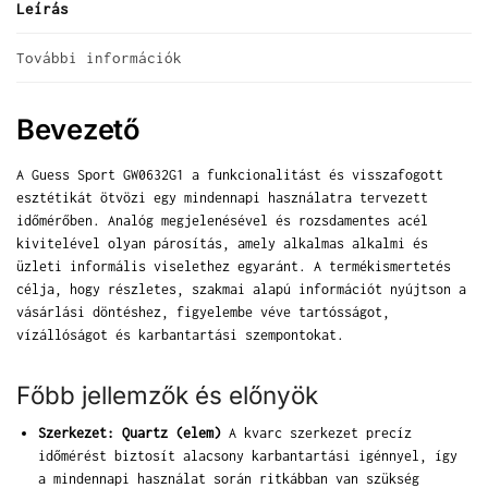
Leírás
További információk
Bevezető
A Guess Sport GW0632G1 a funkcionalitást és visszafogott
esztétikát ötvözi egy mindennapi használatra tervezett
időmérőben. Analóg megjelenésével és rozsdamentes acél
kivitelével olyan párosítás, amely alkalmas alkalmi és
üzleti informális viselethez egyaránt. A termékismertetés
célja, hogy részletes, szakmai alapú információt nyújtson a
vásárlási döntéshez, figyelembe véve tartósságot,
vízállóságot és karbantartási szempontokat.
Főbb jellemzők és előnyök
Szerkezet: Quartz (elem)
A kvarc szerkezet precíz
időmérést biztosít alacsony karbantartási igénnyel, így
a mindennapi használat során ritkábban van szükség