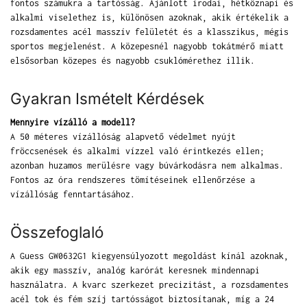
fontos számukra a tartósság. Ajánlott irodai, hétköznapi és
alkalmi viselethez is, különösen azoknak, akik értékelik a
rozsdamentes acél masszív felületét és a klasszikus, mégis
sportos megjelenést. A közepesnél nagyobb tokátmérő miatt
elsősorban közepes és nagyobb csuklómérethez illik.
Gyakran Ismételt Kérdések
Mennyire vízálló a modell?
A 50 méteres vízállóság alapvető védelmet nyújt
fröccsenések és alkalmi vízzel való érintkezés ellen;
azonban huzamos merülésre vagy búvárkodásra nem alkalmas.
Fontos az óra rendszeres tömítéseinek ellenőrzése a
vízállóság fenntartásához.
Összefoglaló
A Guess GW0632G1 kiegyensúlyozott megoldást kínál azoknak,
akik egy masszív, analóg karórát keresnek mindennapi
használatra. A kvarc szerkezet precizitást, a rozsdamentes
acél tok és fém szíj tartósságot biztosítanak, míg a 24