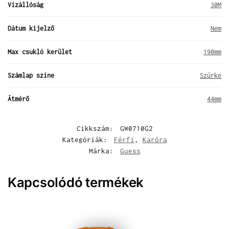
Vízállóság
30M
Dátum kijelző
Nem
Max csukló kerület
190mm
Számlap színe
Szürke
Átmérő
44mm
Cikkszám:
GW0710G2
Kategóriák:
Férfi
,
Karóra
Márka:
Guess
Kapcsolódó termékek