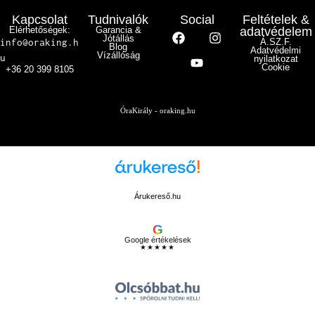
Kapcsolat
Tudnivalók
Social
Feltételek &
Elérhetőségek:
Garancia &
adatvédelem
Jótállás
info@oraking.h
Á.SZ.F.
Blog
Adatvédelmi
Vízállóság
u
nyilatkozat
Cookie
+36 20 399 8105
ÓraKirály - oraking.hu
Árukereső.hu
G
Google értékelések
★★★★★