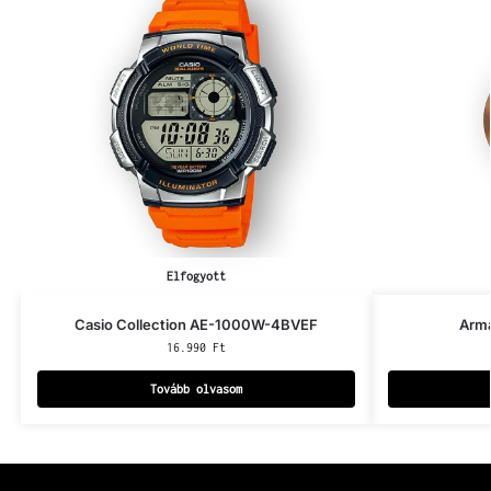
Elfogyott
Casio Collection AE-1000W-4BVEF
Arm
16.990
Ft
Tovább olvasom