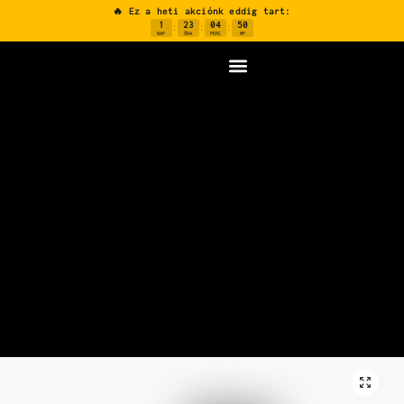
🔥 Ez a heti akciónk eddig tart:
1
23
04
49
:
:
:
NAP
ÓRA
PERC
MP