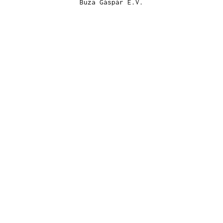
Buza Gáspár E.V.