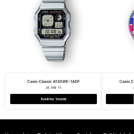
Casio Classic A130WE-1ADF
Casio 
30.990
Ft
Kosárba teszem