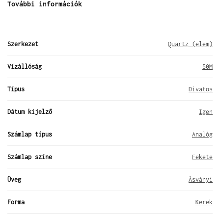
További információk
Szerkezet
Quartz (elem)
Vízállóság
50M
Típus
Divatos
Dátum kijelző
Igen
Számlap típus
Analóg
Számlap színe
Fekete
Üveg
Ásványi
Forma
Kerek