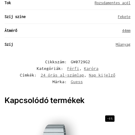
Tok
Rozsdamentes acél
Szíj színe
Fekete
Átmérő
44mm
Szíj
Műanyag
Cikkszám:
GW0729G2
Kategóriák:
Férfi
,
Karóra
Címkék:
24 órás al-számlap
,
Nap kijelző
Márka:
Guess
Kapcsolódó termékek
-6%