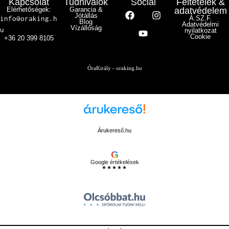
Kapcsolat
Tudnivalók
Social
Feltételek &
Elérhetőségek:
Garancia &
adatvédelem
Jótállás
info@oraking.h
Á.SZ.F.
Blog
Adatvédelmi
Vízállóság
u
nyilatkozat
Cookie
+36 20 399 8105
ÓraKirály - oraking.hu
Árukereső.hu
G
Google értékelések
★★★★★