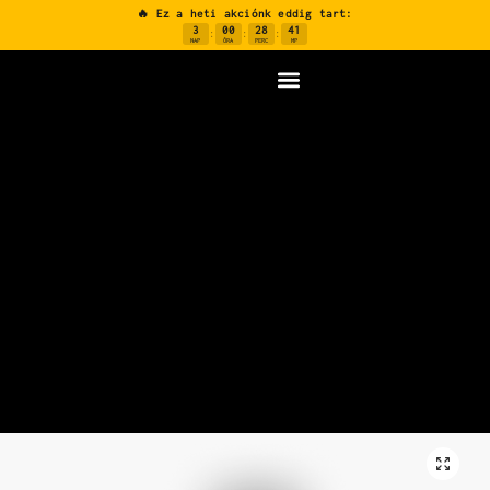
🔥 Ez a heti akciónk eddig tart:
3
00
28
40
:
:
:
NAP
ÓRA
PERC
MP