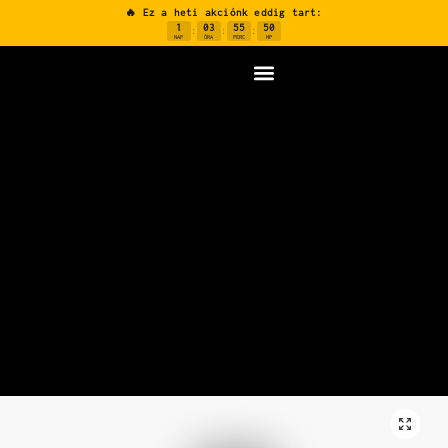
🔥 Ez a heti akciónk eddig tart:
1
03
55
49
:
:
:
NAP
ÓRA
PERC
MP