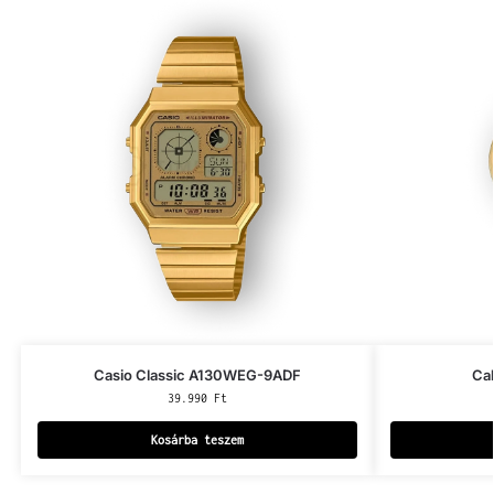
Casio Classic A130WEG-9ADF
Ca
39.990
Ft
Kosárba teszem