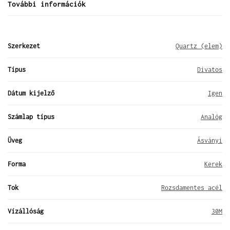
További információk
Szerkezet
Quartz (elem)
Típus
Divatos
Dátum kijelző
Igen
Számlap típus
Analóg
Üveg
Ásványi
Forma
Kerek
Tok
Rozsdamentes acél
Vízállóság
30M