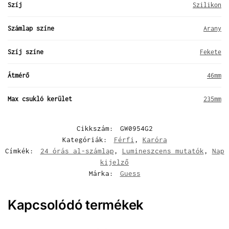
Szíj
Szilikon
Számlap színe
Arany
Szíj színe
Fekete
Átmérő
46mm
Max csukló kerület
235mm
Cikkszám:
GW0954G2
Kategóriák:
Férfi
,
Karóra
Címkék:
24 órás al-számlap
,
Lumineszcens mutatók
,
Nap
kijelző
Márka:
Guess
Kapcsolódó termékek