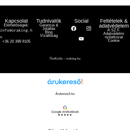
Kapcsolat
Tudnivalók
Social
Feltételek &
Elérhetőségek:
Garancia &
adatvédelem
Jótállás
info@oraking.h
Á.SZ.F.
Blog
Adatvédelmi
Vízállóság
u
nyilatkozat
Cookie
+36 20 399 8105
ÓraKirály - oraking.hu
Árukereső.hu
G
Google értékelések
★★★★★