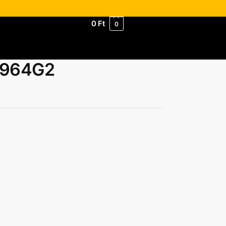
0
Ft
0
0964G2