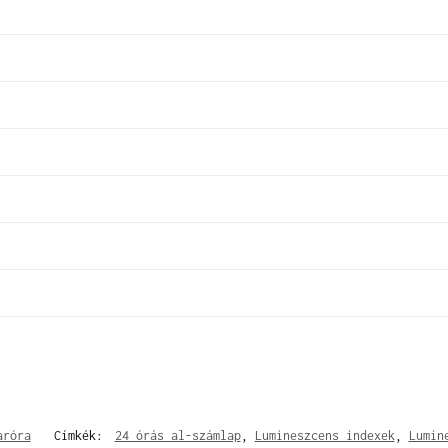
aróra
Címkék:
24 órás al-számlap
,
Lumineszcens indexek
,
Lumin