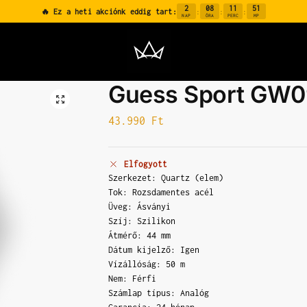
2
08
11
50
🔥 Ez a heti akciónk eddig tart:
:
:
:
NAP
ÓRA
PERC
MP
Guess Sport GW
43.990
Ft
Elfogyott
Szerkezet: Quartz (elem)
Tok: Rozsdamentes acél
Üveg: Ásványi
Szíj: Szilikon
Átmérő: 44 mm
Dátum kijelző: Igen
Vízállóság: 50 m
Nem: Férfi
Számlap típus: Analóg