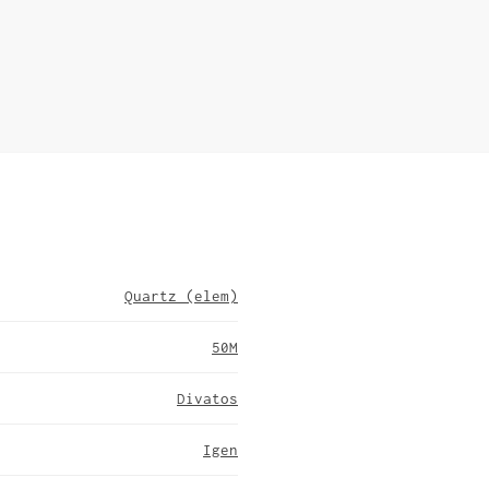
Quartz (elem)
50M
Divatos
Igen