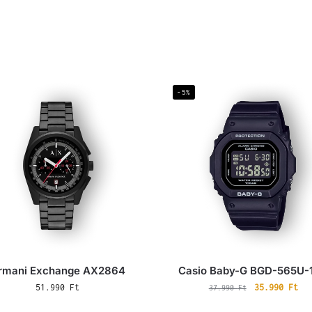
-5%
rmani Exchange AX2864
Casio Baby-G BGD-565U-
51.990
Ft
35.990
Ft
37.990
Ft