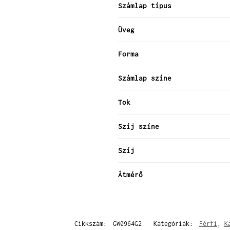
Számlap típus
Üveg
Forma
Számlap színe
Tok
Szíj színe
Szíj
Átmérő
Cikkszám:
GW0964G2
Kategóriák:
Férfi
,
K