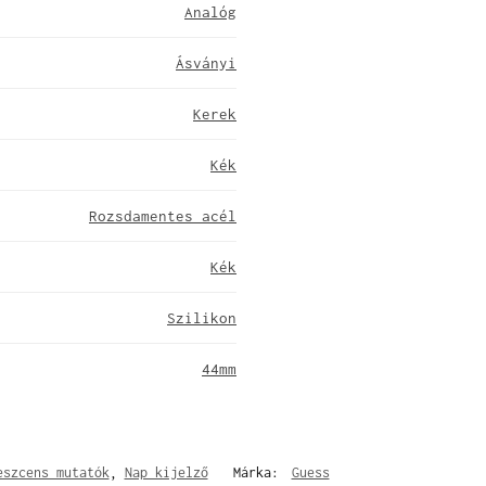
Analóg
Ásványi
Kerek
Kék
Rozsdamentes acél
Kék
Szilikon
44mm
eszcens mutatók
,
Nap kijelző
Márka:
Guess