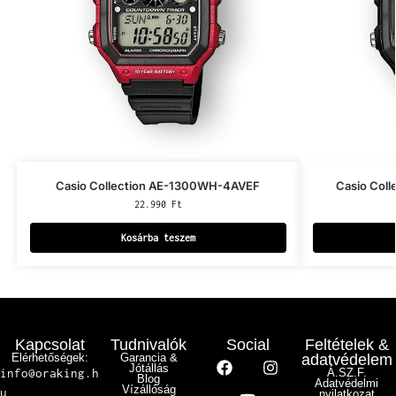
Casio Collection AE-1300WH-4AVEF
Casio Col
22.990
Ft
Kosárba teszem
Kapcsolat
Tudnivalók
Social
Feltételek &
Elérhetőségek:
Garancia &
adatvédelem
Jótállás
info@oraking.h
Á.SZ.F.
Blog
Adatvédelmi
Vízállóság
u
nyilatkozat