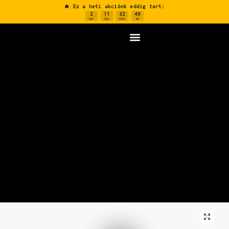
🔥 Ez a heti akciónk eddig tart:
2
11
32
48
:
:
:
NAP
ÓRA
PERC
MP