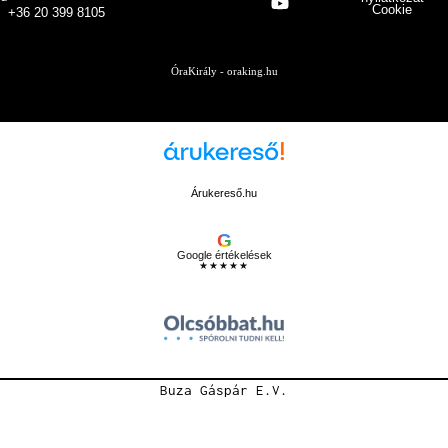
Cookie
+36 20 399 8105
ÓraKirály - oraking.hu
Árukereső.hu
G
Google értékelések
★★★★★
Buza Gáspár E.V.