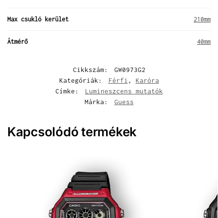
Max csukló kerület
210mm
Átmérő
40mm
Cikkszám:
GW0973G2
Kategóriák:
Férfi
,
Karóra
Címke:
Lumineszcens mutatók
Márka:
Guess
Kapcsolódó termékek