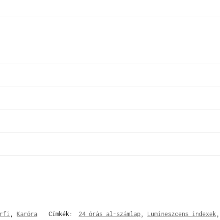
rfi
,
Karóra
Címkék:
24 órás al-számlap
,
Lumineszcens indexek