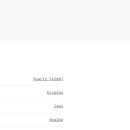
Quartz (elem)
Divatos
Igen
Analóg