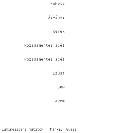
Fekete
Ásványi
Kerek
Rozsdamentes acél
Rozsdamentes acél
Ezüst
30M
42mm
,
Lumineszcens mutatók
Márka:
Guess