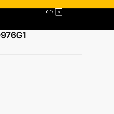
0
Ft
0
0976G1