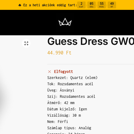
2
05
55
49
🔥 Ez a heti akciónk eddig tart:
:
:
:
NAP
ÓRA
PERC
MP
Guess Dress GW
44.990
Ft
Elfogyott
Szerkezet: Quartz (elem)
Tok: Rozsdamentes acél
Üveg: Ásványi
Szíj: Rozsdamentes acél
Átmérő: 42 mm
Dátum kijelző: Igen
Vízállóság: 30 m
Nem: Férfi
Számlap típus: Analóg