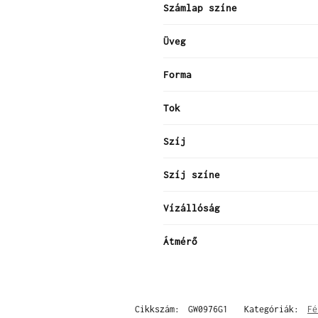
Számlap színe
Üveg
Forma
Tok
Szíj
Szíj színe
Vízállóság
Átmérő
Cikkszám:
GW0976G1
Kategóriák:
Fé