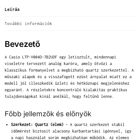
Leírás
További információk
Bevezető
A Casio LTP-V004D-7B2UDF egy letisztult, mindennapi
viseletre tervezett analóg karóra, amely ötvözi a
klasszikus formanyelvet a megbízható quartz szerkezettel. A
műszaki alapok és a visszafogott ezüst árnyalat miatt ez a
modell jól illeszkedik üzleti és hétköznapi megjelenéshez
egyaránt. A részletekre koncentráló kialakítás praktikus
tulajdonságokat kínál anélkül, hogy feltűnő lenne.
Főbb jellemzők és előnyök
Szerkezet: Quartz (elem)
– A quartz szerkezet stabil
időmérést biztosít alacsony karbantartási igénnyel, így
a napi használat során megbízhatóan működik. Az elemes