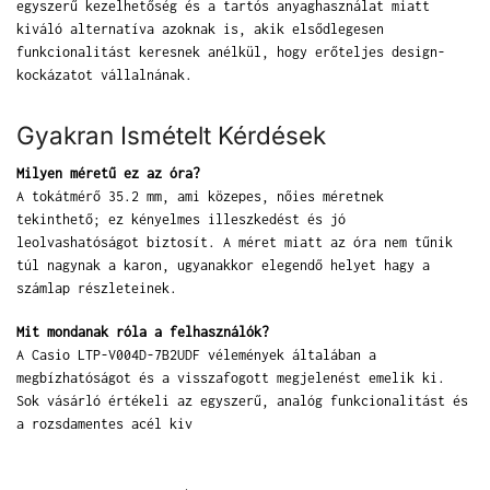
egyszerű kezelhetőség és a tartós anyaghasználat miatt
kiváló alternatíva azoknak is, akik elsődlegesen
funkcionalitást keresnek anélkül, hogy erőteljes design-
kockázatot vállalnának.
Gyakran Ismételt Kérdések
Milyen méretű ez az óra?
A tokátmérő 35.2 mm, ami közepes, nőies méretnek
tekinthető; ez kényelmes illeszkedést és jó
leolvashatóságot biztosít. A méret miatt az óra nem tűnik
túl nagynak a karon, ugyanakkor elegendő helyet hagy a
számlap részleteinek.
Mit mondanak róla a felhasználók?
A Casio LTP-V004D-7B2UDF vélemények általában a
megbízhatóságot és a visszafogott megjelenést emelik ki.
Sok vásárló értékeli az egyszerű, analóg funkcionalitást és
a rozsdamentes acél kiv