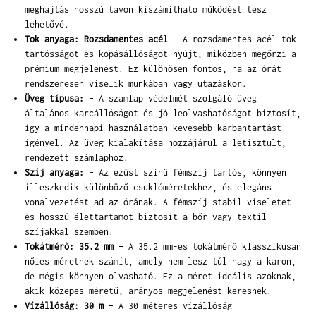
meghajtás hosszú távon kiszámítható működést tesz
lehetővé.
Tok anyaga: Rozsdamentes acél
– A rozsdamentes acél tok
tartósságot és kopásállóságot nyújt, miközben megőrzi a
prémium megjelenést. Ez különösen fontos, ha az órát
rendszeresen viselik munkában vagy utazáskor.
Üveg típusa:
– A számlap védelmét szolgáló üveg
általános karcállóságot és jó leolvashatóságot biztosít,
így a mindennapi használatban kevesebb karbantartást
igényel. Az üveg kialakítása hozzájárul a letisztult,
rendezett számlaphoz.
Szíj anyaga:
– Az ezüst színű fémszíj tartós, könnyen
illeszkedik különböző csuklóméretekhez, és elegáns
vonalvezetést ad az órának. A fémszíj stabil viseletet
és hosszú élettartamot biztosít a bőr vagy textil
szíjakkal szemben.
Tokátmérő: 35.2 mm
– A 35.2 mm-es tokátmérő klasszikusan
nőies méretnek számít, amely nem lesz túl nagy a karon,
de mégis könnyen olvasható. Ez a méret ideális azoknak,
akik közepes méretű, arányos megjelenést keresnek.
Vízállóság: 30 m
– A 30 méteres vízállóság