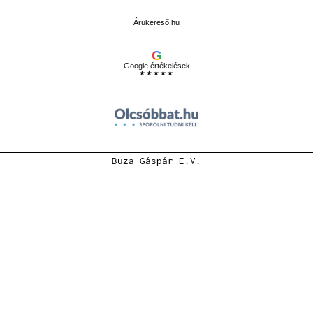
Árukereső.hu
G
Google értékelések
★★★★★
Buza Gáspár E.V.