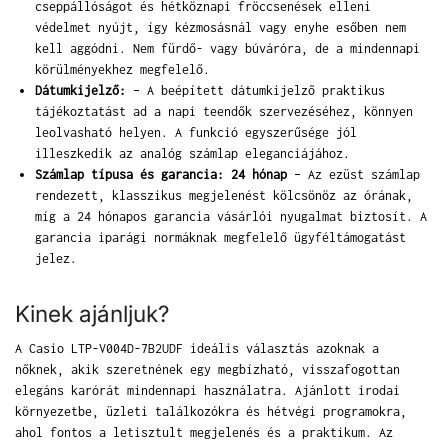
cseppállóságot és hétköznapi fröccsenések elleni
védelmet nyújt, így kézmosásnál vagy enyhe esőben nem
kell aggódni. Nem fürdő- vagy búváróra, de a mindennapi
körülményekhez megfelelő.
Dátumkijelző:
– A beépített dátumkijelző praktikus
tájékoztatást ad a napi teendők szervezéséhez, könnyen
leolvasható helyen. A funkció egyszerűsége jól
illeszkedik az analóg számlap eleganciájához.
Számlap típusa és garancia: 24 hónap
– Az ezüst számlap
rendezett, klasszikus megjelenést kölcsönöz az órának,
míg a 24 hónapos garancia vásárlói nyugalmat biztosít. A
garancia iparági normáknak megfelelő ügyféltámogatást
jelez.
Kinek ajánljuk?
A Casio LTP-V004D-7B2UDF ideális választás azoknak a
nőknek, akik szeretnének egy megbízható, visszafogottan
elegáns karórát mindennapi használatra. Ajánlott irodai
környezetbe, üzleti találkozókra és hétvégi programokra,
ahol fontos a letisztult megjelenés és a praktikum. Az