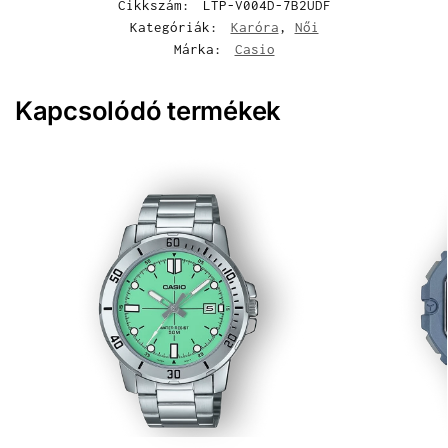
Cikkszám:
LTP-V004D-7B2UDF
Kategóriák:
Karóra
,
Női
Márka:
Casio
Kapcsolódó termékek