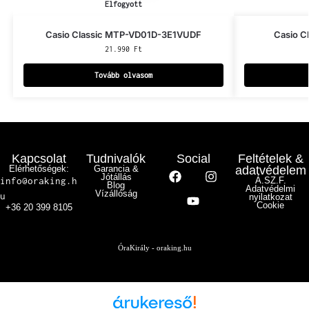
Elfogyott
Casio Classic MTP-VD01D-3E1VUDF
Casio C
21.990
Ft
Tovább olvasom
Kapcsolat
Tudnivalók
Social
Feltételek &
Elérhetőségek:
Garancia &
adatvédelem
Jótállás
info@oraking.h
Á.SZ.F.
Blog
Adatvédelmi
Vízállóság
u
nyilatkozat
Cookie
+36 20 399 8105
ÓraKirály - oraking.hu