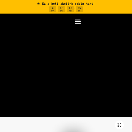
🔥 Ez a heti akciónk eddig tart:
0
18
16
34
:
:
:
NAP
ÓRA
PERC
MP