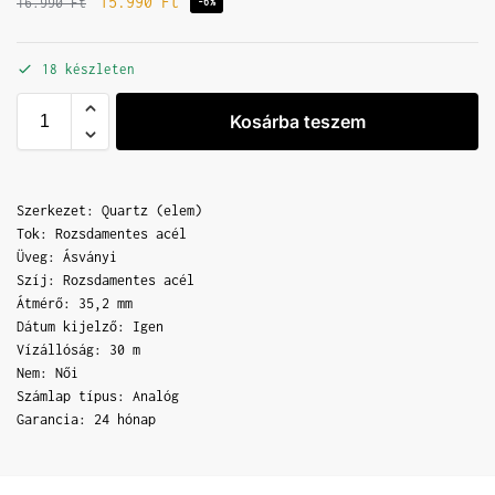
15.990
Ft
16.990
Ft
-6%
18 készleten
Kosárba teszem
Szerkezet: Quartz (elem)
Tok: Rozsdamentes acél
Üveg: Ásványi
Szíj: Rozsdamentes acél
Átmérő: 35,2 mm
Dátum kijelző: Igen
Vízállóság: 30 m
Nem: Női
Számlap típus: Analóg
Garancia: 24 hónap