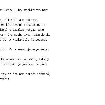
si igényű, így megbízható napi
mi ellenáll a mindennapi
 és hétköznapi ruházathoz is.
járul a számlap hosszú távú
van téve mechanikai hatásoknak.
l is. A kialakítás figyelembe
klón. Ez a méret jó egyensúlyt
 kézmosást és rövidebb, sekély
étköznapi igényeknek, például
 így az óra nem csupán időmérő,
ztosít.