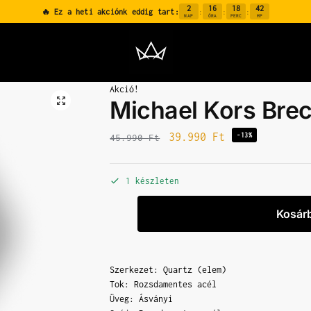
2
16
18
42
🔥 Ez a heti akciónk eddig tart:
:
:
:
NAP
ÓRA
PERC
MP
Akció!
Michael Kors Br
39.990
Ft
-13%
45.990
Ft
1 készleten
Kosár
Szerkezet: Quartz (elem)
Tok: Rozsdamentes acél
Üveg: Ásványi