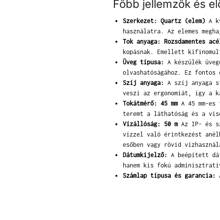
Főbb jellemzők és e
Szerkezet: Quartz (elem)
A kv
használatra. Az elemes megha
Tok anyaga: Rozsdamentes acé
kopásnak. Emellett kifinomul
Üveg típusa:
A készülék üvege
olvashatóságához. Ez fontos 
Szíj anyaga:
A szíj anyaga st
veszi az ergonomiát, így a k
Tokátmérő: 45 mm
A 45 mm-es t
teremt a láthatóság és a vis
Vízállóság: 50 m
Az IP- és sz
vízzel való érintkezést anél
esőben vagy rövid vízhasznál
Dátumkijelző:
A beépített dát
hanem kis fokú adminisztratí
Számlap típusa és garancia:
A