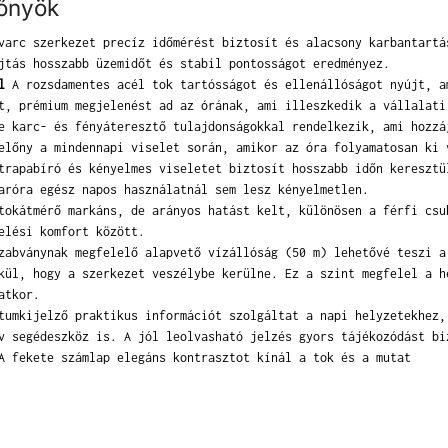
lőnyök
arc szerkezet precíz időmérést biztosít és alacsony karbantartá
jtás hosszabb üzemidőt és stabil pontosságot eredményez.
l
A rozsdamentes acél tok tartósságot és ellenállóságot nyújt, a
t, prémium megjelenést ad az órának, ami illeszkedik a vállalati
 karc- és fényáteresztő tulajdonságokkal rendelkezik, ami hozzá
előny a mindennapi viselet során, amikor az óra folyamatosan ki 
rapabíró és kényelmes viseletet biztosít hosszabb időn keresztü
aróra egész napos használatnál sem lesz kényelmetlen.
okátmérő markáns, de arányos hatást kelt, különösen a férfi csu
elési komfort között.
abványnak megfelelő alapvető vízállóság (50 m) lehetővé teszi a
kül, hogy a szerkezet veszélybe kerülne. Ez a szint megfelel a h
atkor.
umkijelző praktikus információt szolgáltat a napi helyzetekhez,
v segédeszköz is. A jól leolvasható jelzés gyors tájékozódást bi
 fekete számlap elegáns kontrasztot kínál a tok és a mutat