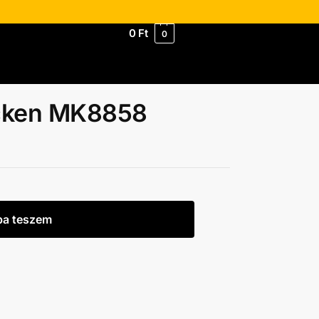
0
Ft
0
ecken MK8858
ba teszem