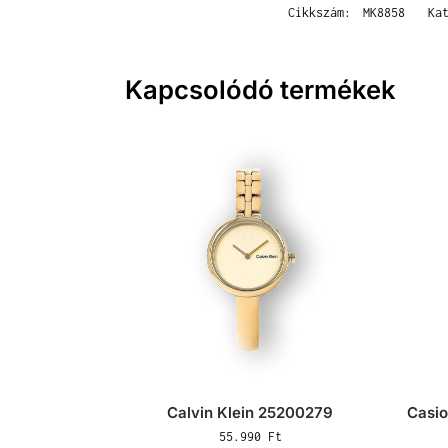
Cikkszám:
MK8858
Ka
Kapcsolódó termékek
Calvin Klein 25200279
Casi
55.990
Ft