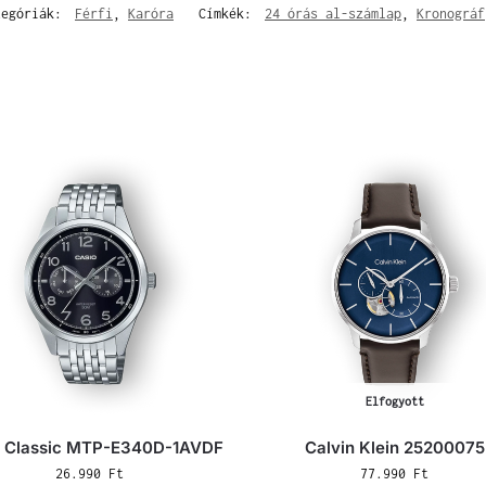
tegóriák:
Férfi
,
Karóra
Címkék:
24 órás al-számlap
,
Kronográf
Elfogyott
o Classic MTP-E340D-1AVDF
Calvin Klein 25200075
26.990
Ft
77.990
Ft