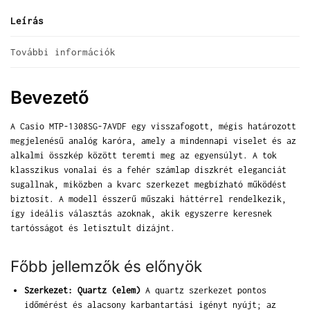
Leírás
További információk
Bevezető
A Casio MTP-1308SG-7AVDF egy visszafogott, mégis határozott
megjelenésű analóg karóra, amely a mindennapi viselet és az
alkalmi összkép között teremti meg az egyensúlyt. A tok
klasszikus vonalai és a fehér számlap diszkrét eleganciát
sugallnak, miközben a kvarc szerkezet megbízható működést
biztosít. A modell ésszerű műszaki háttérrel rendelkezik,
így ideális választás azoknak, akik egyszerre keresnek
tartósságot és letisztult dizájnt.
Főbb jellemzők és előnyök
Szerkezet: Quartz (elem)
A quartz szerkezet pontos
időmérést és alacsony karbantartási igényt nyújt; az