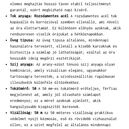
elemes meghajtás hosszú távon stabil teljesítményt
garantál, ezért megbízható napi kísérő.
Tok anyaga: Rozsdamentes acél
A rozsdamentes acél tok
kopásálló és korrózióval szemben ellenálló, ami növeli
az óra élettartamát. Ez különösen előnyös azoknak, akik
rendszeresen viselik órájukat a hétköznapokban.
Üveg típusa:
Az üveg típusa általános, mindennapi
használatra tervezett, ellenáll a kisebb karcoknak és
biztosítja a számlap jó láthatóságát; ezáltal az óra
hosszabb ideig megőrzi esztétikáját.
Szíj anyaga:
Az arany-ezüst tónusú szíj anyaga olyan
kombináció, amely vizuálisan elegáns, ugyanakkor
tartósságra tervezték; a színösszeállítás rugalmasan
illeszkedik különféle öltözékekhez.
Tokátmérő: 50
A 50 mm-es tokátmérő erőteljes, férfias
megjelenést ad, amely jól olvasható számlapot
eredményez; ez a méret azoknak ajánlott, akik
hangsúlyosabb kiegészítőt keresnek.
Vízállóság: 50 m
Az 50 méteres vízállóság praktikus
védelmet nyújt kézmosás, eső és rövidebb vízhasználat
ellen; ez a szint megfelel az általános mindennapi