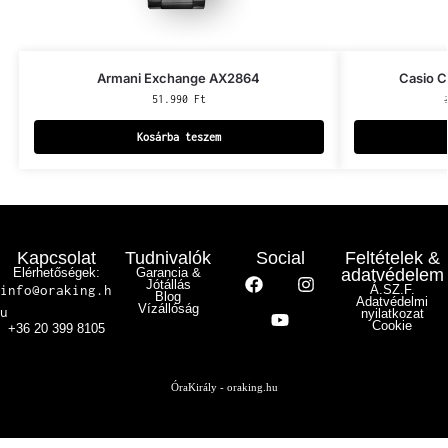
Armani Exchange AX2864
Casio 
51.990
Ft
Kosárba teszem
Kapcsolat
Tudnivalók
Social
Feltételek &
Elérhetőségek:
Garancia &
adatvédelem
Jótállás
info@oraking.h
Á.SZ.F.
Blog
Adatvédelmi
Vízállóság
u
nyilatkozat
Cookie
+36 20 399 8105
ÓraKirály - oraking.hu