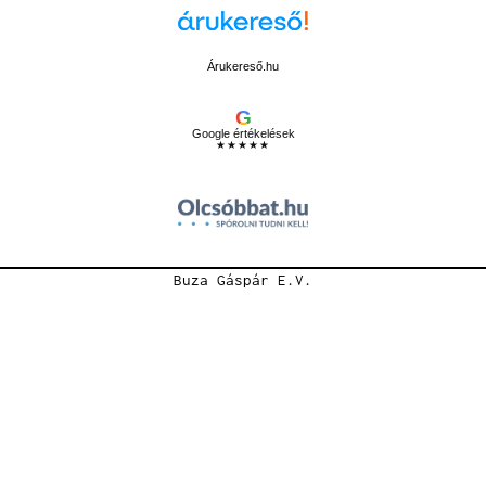
Árukereső.hu
G
Google értékelések
★★★★★
Buza Gáspár E.V.