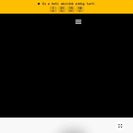
🔥 Ez a heti akciónk eddig tart:
1
21
15
17
:
:
:
NAP
ÓRA
PERC
MP