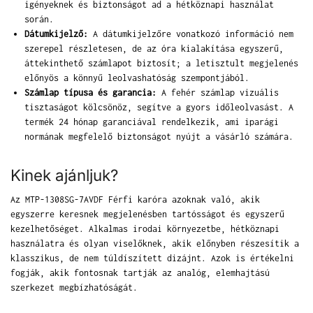
igényeknek és biztonságot ad a hétköznapi használat
során.
Dátumkijelző:
A dátumkijelzőre vonatkozó információ nem
szerepel részletesen, de az óra kialakítása egyszerű,
áttekinthető számlapot biztosít; a letisztult megjelenés
előnyös a könnyű leolvashatóság szempontjából.
Számlap típusa és garancia:
A fehér számlap vizuális
tisztaságot kölcsönöz, segítve a gyors időleolvasást. A
termék 24 hónap garanciával rendelkezik, ami iparági
normának megfelelő biztonságot nyújt a vásárló számára.
Kinek ajánljuk?
Az MTP-1308SG-7AVDF Férfi karóra azoknak való, akik
egyszerre keresnek megjelenésben tartósságot és egyszerű
kezelhetőséget. Alkalmas irodai környezetbe, hétköznapi
használatra és olyan viselőknek, akik előnyben részesítik a
klasszikus, de nem túldíszített dizájnt. Azok is értékelni
fogják, akik fontosnak tartják az analóg, elemhajtású
szerkezet megbízhatóságát.