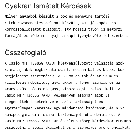
Gyakran Ismételt Kérdések
Milyen anyagból készült a tok és mennyire tartós?
A tok rozsdamentes acélból készült, ami jó kopás- és
korrózióállóságot biztosít, így hosszú távon is megőrzi
formáját és védelmet nyújt a napi igénybevétellel szemben.
Összefoglaló
A Casio MTP-1308SG-7AVDF kiegyensúlyozott választás azok
számára, akik megbízható quartz mechanikát és klasszikus
megjelenést szeretnének. A 50 mm-es tok és az 50 m-es
vízállóság robusztus, ugyanakkor a fehér számlap és az
arany-ezüst tónus elegáns, visszafogott hatást kelt. A
Casio MTP-1308SG-7AVDF vélemények alapján azok is
elégedettek lehetnek vele, akik tartósságot és
egyszerűséget keresnek egy mindennapi karórában, és a 24
hónapos garancia további biztonságot ad a döntéshez. A
Casio MTP-1308SG-7AVDF ár és elérhetőség kérdésekor érdemes
összevetni a specifikációkat és a személyes preferenciákat.