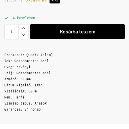
23.990
Ft
27.990
Ft
-14%
16 készleten
Kosárba teszem
Szerkezet: Quartz (elem)
Tok: Rozsdamentes acél
Üveg: Ásványi
Szíj: Rozsdamentes acél
Átmérő: 50 mm
Dátum kijelző: Igen
Vízállóság: 50 m
Nem: Férfi
Számlap típus: Analóg
Garancia: 24 hónap