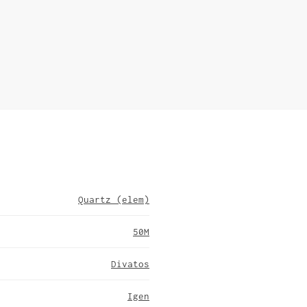
Quartz (elem)
50M
Divatos
Igen