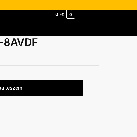
0
Ft
0
B-8AVDF
ba teszem