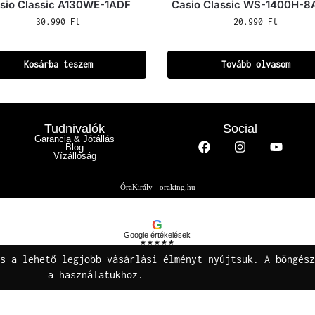
sio Classic A130WE-1ADF
Casio Classic WS-1400H-
30.990
Ft
20.990
Ft
Kosárba teszem
Tovább olvasom
Tudnivalók
Social
Garancia & Jótállás
Blog
Vízállóság
ÓraKirály - oraking.hu
G
Google értékelések
★★★★★
Buza Gáspár E.V.