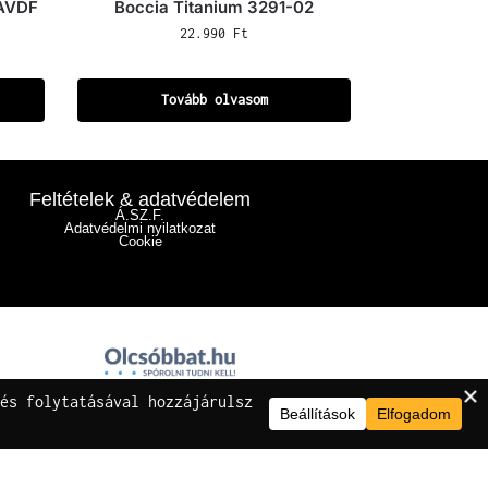
8AVDF
Boccia Titanium 3291-02
22.990
Ft
Tovább olvasom
Feltételek & adatvédelem
Á.SZ.F.
Adatvédelmi nyilatkozat
Cookie