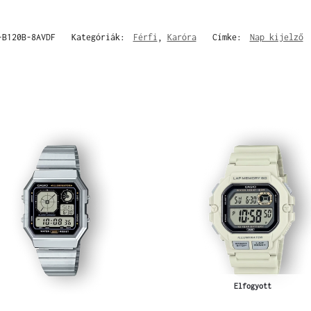
-B120B-8AVDF
Kategóriák:
Férfi
,
Karóra
Címke:
Nap kijelző
Elfogyott