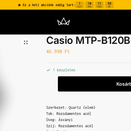
1
10
11
58
🔥 Ez a heti akciónk eddig tart:
:
:
:
NAP
ÓRA
PERC
MP
Casio MTP-B120
46.990
Ft
1 készleten
Kosár
Szerkezet: Quartz (elem)
Tok: Rozsdamentes acél
Üveg: Ásványi
Szíj: Rozsdamentes acél