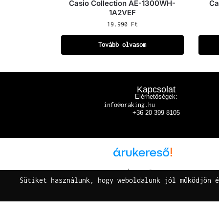
Casio Collection AE-1300WH-
Ca
1A2VEF
19.990
Ft
Tovább olvasom
Kapcsolat
Elérhetőségek:
info@oraking.hu
+36 20 399 8105
Árukereső.hu