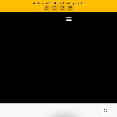
🔥 Ez a heti akciónk eddig tart:
6
18
53
15
:
:
:
NAP
ÓRA
PERC
MP