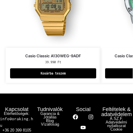
Casio Classic A130WEG-9ADF
Casio Cl
39.990
Ft
Kosárba teszem
Kapcsolat
Tudnivalók
Social
Feltételek &
Elérhetőségek:
Garancia &
adatvédelem
Jótállás
info@oraking.h
Á.SZ.F.
Blog
Adatvédelmi
Vízállóság
u
nyilatkozat
Cookie
+36 20 399 8105