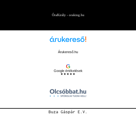
ÓraKirály - oraking.hu
Árukereső.hu
G
Google értékelések
★★★★★
Buza Gáspár E.V.