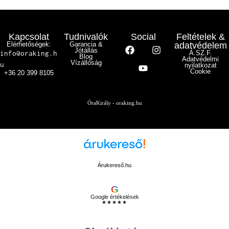
Kapcsolat
Tudnivalók
Social
Feltételek &
Elérhetőségek:
Garancia &
adatvédelem
Jótállás
info@oraking.h
Á.SZ.F.
Blog
Adatvédelmi
Vízállóság
u
nyilatkozat
Cookie
+36 20 399 8105
ÓraKirály - oraking.hu
Árukereső.hu
G
Google értékelések
★★★★★