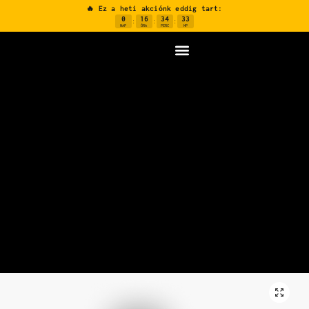
🔥 Ez a heti akciónk eddig tart:
0
16
34
32
:
:
:
NAP
ÓRA
PERC
MP