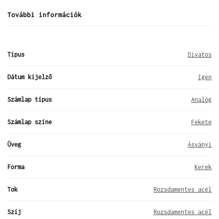
További információk
Típus
Divatos
Dátum kijelző
Igen
Számlap típus
Analóg
Számlap színe
Fekete
Üveg
Ásványi
Forma
Kerek
Tok
Rozsdamentes acél
Szíj
Rozsdamentes acél