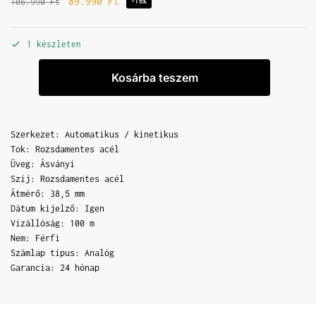
89.990
Ft
106.990
Ft
-16%
1 készleten
Kosárba teszem
Szerkezet: Automatikus / kinetikus
Tok: Rozsdamentes acél
Üveg: Ásványi
Szíj: Rozsdamentes acél
Átmérő: 38,5 mm
Dátum kijelző: Igen
Vízállóság: 100 m
Nem: Férfi
Számlap típus: Analóg
Garancia: 24 hónap