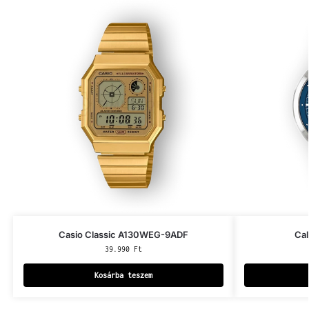
Casio Classic A130WEG-9ADF
Cal
39.990
Ft
Kosárba teszem