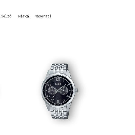
ijelző
Márka:
Maserati