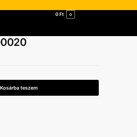
0
Ft
0
00020
Kosárba teszem