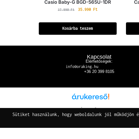
Casio Baby-G BGD-565U-1DR
C
35.990
Ft
37.990
Ft
Kosárba teszem
Kapcsolat
Elérhetőségek:
info@oraking.hu
+36 20 399 8105
Árukereső.hu