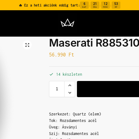
6
21
12
52
🔥 Ez a heti akciónk eddig tart:
:
:
:
NAP
ÓRA
PERC
MP
Maserati R88531
56.990
Ft
14 készleten
Szerkezet: Quartz (elem)
Tok: Rozsdamentes acél
Üveg: Ásványi
Szíj: Rozsdamentes acél