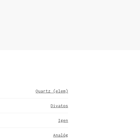
Quartz (elem)
Divatos
Igen
Analóg