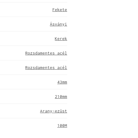
Fekete
Ásványi
Kerek
Rozsdamentes acél
Rozsdamentes acél
43mm
210mm
Arany-ezüst
100M