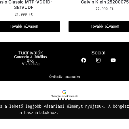
asio Classic MTP-VD01D-
Calvin Klein 25200075
3E1VUDF
77.990
Ft
21.990
Ft
Tovább olvasom
Tovább olvasom
Tudnivalók
Social
Garancia & Jótállás
Blog
Vízállóság
ÓraKirály - oraking.hu
G
Google értékelések
★★★★★
Buza Gáspár E.V.