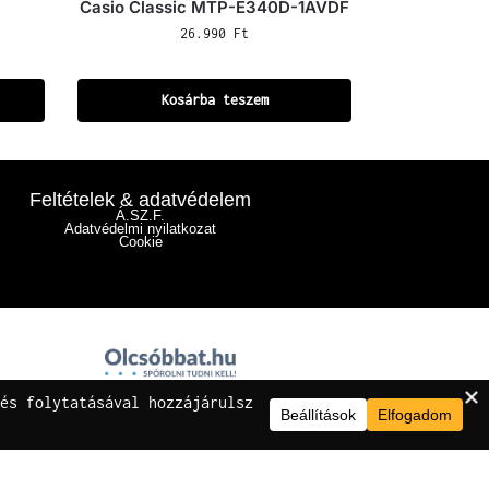
Casio Classic MTP-E340D-1AVDF
26.990
Ft
Kosárba teszem
Feltételek & adatvédelem
Á.SZ.F.
Adatvédelmi nyilatkozat
Cookie