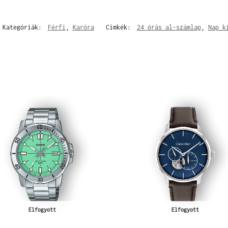
Kategóriák:
Férfi
,
Karóra
Címkék:
24 órás al-számlap
,
Nap k
Elfogyott
Elfogyott