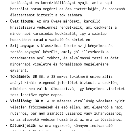
tartósságot és korrózióállóságot nyújt, ami a napi
használat során megőrzi az óra esztétikáját, és hosszabb
élettartamot biztosít a tok számára.
Üveg típusa:
Az óra üvege minőségi, karcálló
kristálszerű védelemmel rendelkezik, ami csökkenti a
mindennapi karcolódás kockázatát, így a számlap
hosszabban marad olvasható és sértetlen.
Szíj anyaga:
A klasszikus fekete szíj kényelmes és
tartós anyagból készült, amely jól illeszkedik a
rozsdamentes acél tokhoz, és alkalmassá teszi az órát
mindennapi viseletre és formálisabb megjelenésre
egyaránt.
Tokátmérő: 38 mm.
A 38 mm-es tokátmérő univerzális
arányt kínál: elegendő jelenlétet biztosít a csuklón,
miközben nem válik túlmasszívvá, így kényelmes viseletet
tesz lehetővé egész napra.
Vízállóság: 30 m.
A 30 méteres vízállóság védelmet nyújt
véletlen fröccsenések és eső ellen, ami elegendő a napi
rutinhoz, bár nem ajánlott úszáshoz vagy zuhanyozáshoz;
ez az alapvető védelem hozzájárul az óra tartósságához.
Dátumkijelző:
Az óra egyszerű, könnyen leolvasható