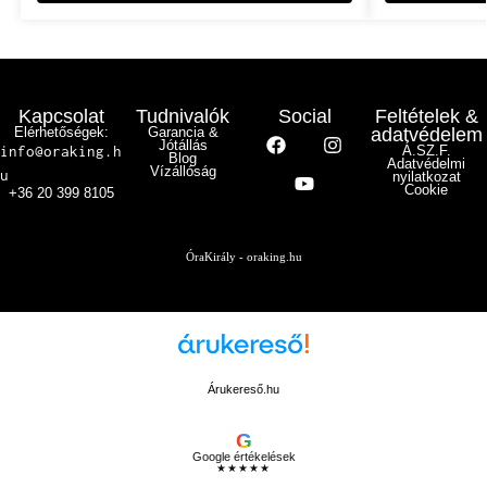
Kapcsolat
Tudnivalók
Social
Feltételek &
Elérhetőségek:
Garancia &
adatvédelem
Jótállás
info@oraking.h
Á.SZ.F.
Blog
Adatvédelmi
Vízállóság
u
nyilatkozat
Cookie
+36 20 399 8105
ÓraKirály - oraking.hu
Árukereső.hu
G
Google értékelések
★★★★★