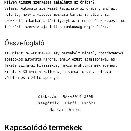
Milyen típusú szerkezet található az órában?
Válasz: Automata szerkezet található az órában, ami azt
jelenti, hogy a viselés mozgása tartja járatban. Ez
csökkenti a karbantartási igényt az elemcseréhez képest, de
időnkénti szerviz ajánlott a pontosság megőrzéséhez.
Összefoglaló
Az Orient RA-AP0104S30B egy mérsékelt méretű, rozsdamentes
acéltokos automata karóra, amely ezüst számlapjával és
fekete szíjával klasszikus, mégis praktikus megjelenést
kínál. A 30 m-es vízállóság, a karcálló üveg jellegű
védelem és a 24 hónapos gar
Cikkszám:
RA-AP0104S30B
Kategóriák:
Férfi
,
Karóra
Márka:
Orient
Kapcsolódó termékek