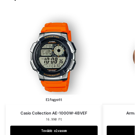
Elfogyott
Casio Collection AE-1000W-4BVEF
Arm
16.990
Ft
Tovább olvasom