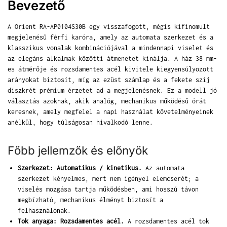
Bevezető
A Orient RA-AP0104S30B egy visszafogott, mégis kifinomult
megjelenésű férfi karóra, amely az automata szerkezet és a
klasszikus vonalak kombinációjával a mindennapi viselet és
az elegáns alkalmak közötti átmenetet kínálja. A ház 38 mm-
es átmérője és rozsdamentes acél kivitele kiegyensúlyozott
arányokat biztosít, míg az ezüst számlap és a fekete szíj
diszkrét prémium érzetet ad a megjelenésnek. Ez a modell jó
választás azoknak, akik analóg, mechanikus működésű órát
keresnek, amely megfelel a napi használat követelményeinek
anélkül, hogy túlságosan hivalkodó lenne.
Főbb jellemzők és előnyök
Szerkezet: Automatikus / kinetikus.
Az automata
szerkezet kényelmes, mert nem igényel elemcserét; a
viselés mozgása tartja működésben, ami hosszú távon
megbízható, mechanikus élményt biztosít a
felhasználónak.
Tok anyaga: Rozsdamentes acél.
A rozsdamentes acél tok