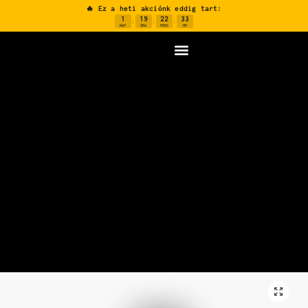
🔥 Ez a heti akciónk eddig tart:
1
19
22
32
:
:
:
NAP
ÓRA
PERC
MP