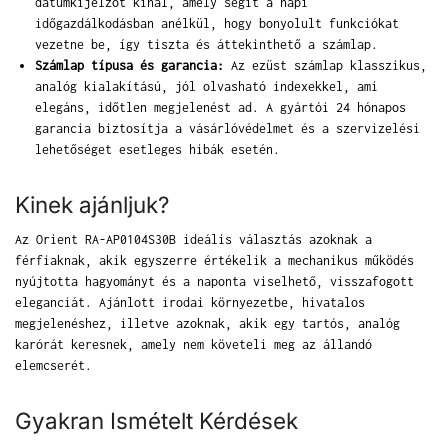
dátumkijelzőt kínál, amely segít a napi
időgazdálkodásban anélkül, hogy bonyolult funkciókat
vezetne be, így tiszta és áttekinthető a számlap.
Számlap típusa és garancia:
Az ezüst számlap klasszikus,
analóg kialakítású, jól olvasható indexekkel, ami
elegáns, időtlen megjelenést ad. A gyártói 24 hónapos
garancia biztosítja a vásárlóvédelmet és a szervizelési
lehetőséget esetleges hibák esetén.
Kinek ajánljuk?
Az Orient RA-AP0104S30B ideális választás azoknak a
férfiaknak, akik egyszerre értékelik a mechanikus működés
nyújtotta hagyományt és a naponta viselhető, visszafogott
eleganciát. Ajánlott irodai környezetbe, hivatalos
megjelenéshez, illetve azoknak, akik egy tartós, analóg
karórát keresnek, amely nem követeli meg az állandó
elemcserét.
Gyakran Ismételt Kérdések