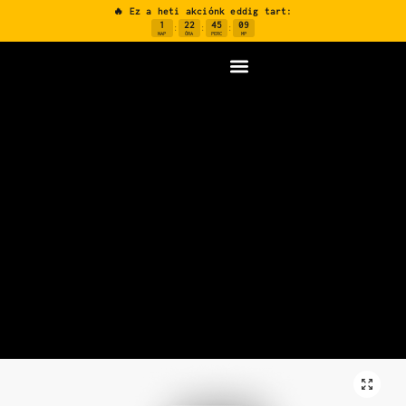
🔥 Ez a heti akciónk eddig tart:
1
22
45
08
:
:
:
NAP
ÓRA
PERC
MP