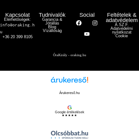
Kapcsolat
Tudnivalók
Social
Feltételek &
Elérhetőségek:
Garancia &
adatvédelem
Jótállás
info@oraking.h
Á.SZ.F.
Blog
Adatvédelmi
Vízállóság
u
nyilatkozat
Cookie
+36 20 399 8105
ÓraKirály - oraking.hu
Árukereső.hu
G
Google értékelések
★★★★★