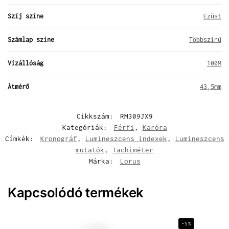
Szíj színe
Ezüst
Számlap színe
Többszínű
Vízállóság
100M
Átmérő
43,5mm
Cikkszám:
RM309JX9
Kategóriák:
Férfi
,
Karóra
Címkék:
Kronográf
,
Lumineszcens indexek
,
Lumineszcens
mutatók
,
Tachiméter
Márka:
Lorus
Kapcsolódó termékek
-5%