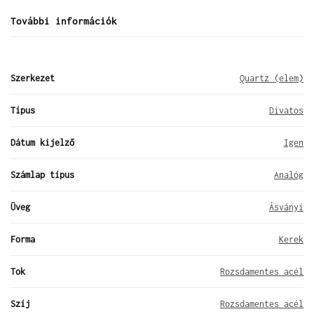
További információk
Szerkezet
Quartz (elem)
Típus
Divatos
Dátum kijelző
Igen
Számlap típus
Analóg
Üveg
Ásványi
Forma
Kerek
Tok
Rozsdamentes acél
Szíj
Rozsdamentes acél