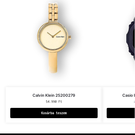
Calvin Klein 25200279
Casio
54.990
Ft
Kosárba teszem