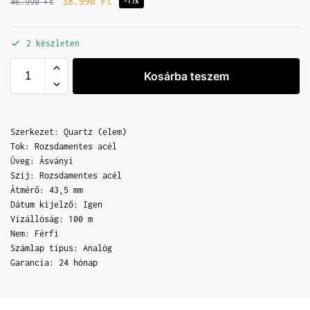
38.990
Ft
46.990
Ft
-17%
2 készleten
Kosárba teszem
Szerkezet: Quartz (elem)
Tok: Rozsdamentes acél
Üveg: Ásványi
Szíj: Rozsdamentes acél
Átmérő: 43,5 mm
Dátum kijelző: Igen
Vízállóság: 100 m
Nem: Férfi
Számlap típus: Analóg
Garancia: 24 hónap