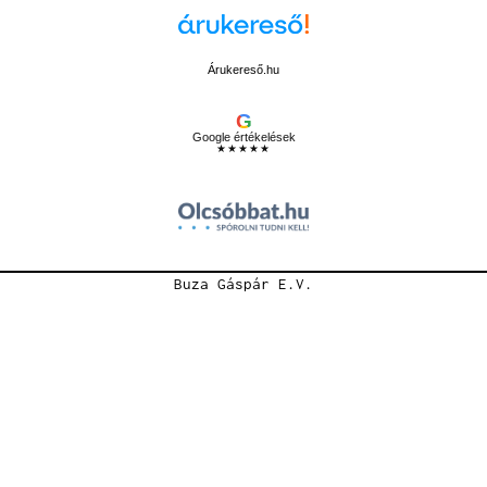
Árukereső.hu
G
Google értékelések
★★★★★
Buza Gáspár E.V.