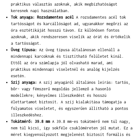
praktikus választás azoknak, akik megbízhatóságot
keresnek napi használatban.
Tok anyaga: Rozsdamentes acél
A rozsdamentes acél tok
tartósságot és karcállóságot ad, ugyanakkor megőrzi az
óra esztétikáját hosszú távon. Ez különösen fontos
azoknak, akik rendszeresen viselik az órát és értékelik
a tartósságot.
Üveg típusa:
Az üveg típusa általánosan ellenáll a
mindennapi karcoknak és tisztítható felületet kínál.
Ettől az óra számlapja jól olvasható marad, ami
praktikus mindennapi viseletnél és analóg kijelzés
esetén.
Szíj anyaga:
A szíj anyagáról általános leírás: tartós,
bőr- vagy fémszerű megoldás jellemző a hasonló
modellekre; kényelmes illeszkedést és hosszú
élettartamot biztosít. A szíj kialakítása támogatja a
folyamatos viseletet, és egyszerűen állítható a pontos
illeszkedéshez.
Tokátmérő: 39.8 mm
A 39.8 mm-es tokátmérő nem túl nagy,
nem túl kicsi, így sokféle csuklóméreten jól mutat. Ez a
méret kiegyensúlyozott megjelenést biztosít formális és