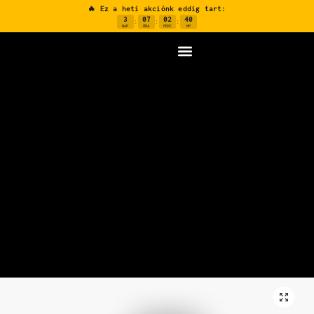
🔥 Ez a heti akciónk eddig tart:
3
07
02
39
:
:
:
NAP
ÓRA
PERC
MP