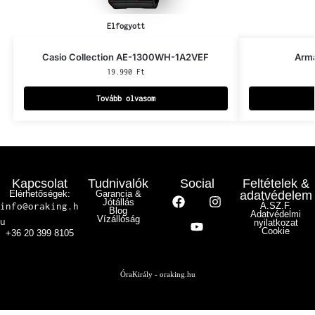
Elfogyott
Casio Collection AE-1300WH-1A2VEF
Arm
19.990
Ft
Tovább olvasom
Kapcsolat
Tudnivalók
Social
Feltételek &
Elérhetőségek:
Garancia &
adatvédelem
Jótállás
info@oraking.h
Á.SZ.F.
Blog
Adatvédelmi
Vízállóság
u
nyilatkozat
Cookie
+36 20 399 8105
ÓraKirály - oraking.hu