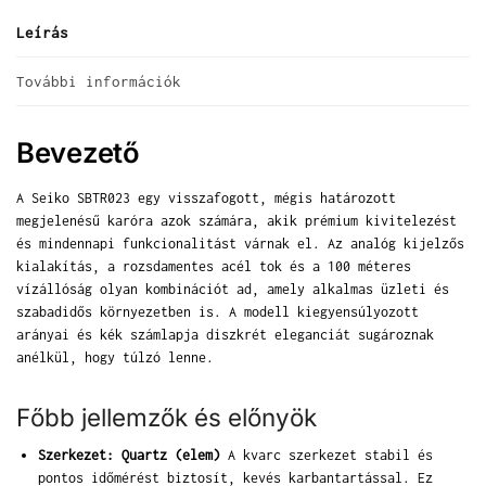
Leírás
További információk
Bevezető
A Seiko SBTR023 egy visszafogott, mégis határozott
megjelenésű karóra azok számára, akik prémium kivitelezést
és mindennapi funkcionalitást várnak el. Az analóg kijelzős
kialakítás, a rozsdamentes acél tok és a 100 méteres
vízállóság olyan kombinációt ad, amely alkalmas üzleti és
szabadidős környezetben is. A modell kiegyensúlyozott
arányai és kék számlapja diszkrét eleganciát sugároznak
anélkül, hogy túlzó lenne.
Főbb jellemzők és előnyök
Szerkezet: Quartz (elem)
A kvarc szerkezet stabil és
pontos időmérést biztosít, kevés karbantartással. Ez