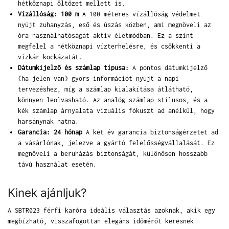
hétköznapi öltözet mellett is.
Vízállóság: 100 m
A 100 méteres vízállóság védelmet
nyújt zuhanyzás, eső és úszás közben, ami megnöveli az
óra használhatóságát aktív életmódban. Ez a szint
megfelel a hétköznapi vízterhelésre, és csökkenti a
vízkár kockázatát.
Dátumkijelző és számlap típusa:
A pontos dátumkijelző
(ha jelen van) gyors információt nyújt a napi
tervezéshez, míg a számlap kialakítása átlátható,
könnyen leolvasható. Az analóg számlap stílusos, és a
kék számlap árnyalata vizuális fókuszt ad anélkül, hogy
harsánynak hatna.
Garancia: 24 hónap
A két év garancia biztonságérzetet ad
a vásárlónak, jelezve a gyártó felelősségvállalását. Ez
megnöveli a beruházás biztonságát, különösen hosszabb
távú használat esetén.
Kinek ajánljuk?
A SBTR023 férfi karóra ideális választás azoknak, akik egy
megbízható, visszafogottan elegáns időmérőt keresnek