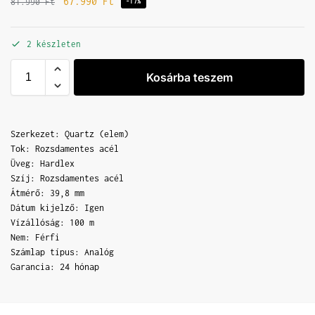
67.990
Ft
81.990
Ft
-17%
2 készleten
Kosárba teszem
Szerkezet: Quartz (elem)
Tok: Rozsdamentes acél
Üveg: Hardlex
Szíj: Rozsdamentes acél
Átmérő: 39,8 mm
Dátum kijelző: Igen
Vízállóság: 100 m
Nem: Férfi
Számlap típus: Analóg
Garancia: 24 hónap