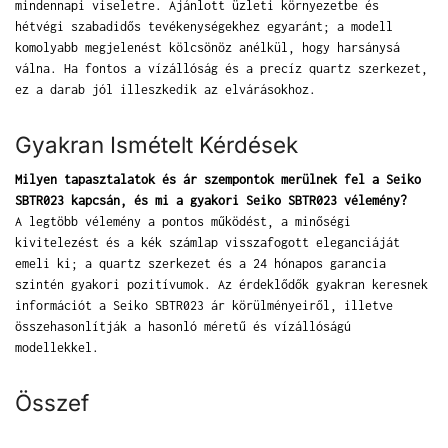
mindennapi viseletre. Ajánlott üzleti környezetbe és
hétvégi szabadidős tevékenységekhez egyaránt; a modell
komolyabb megjelenést kölcsönöz anélkül, hogy harsánysá
válna. Ha fontos a vízállóság és a precíz quartz szerkezet,
ez a darab jól illeszkedik az elvárásokhoz.
Gyakran Ismételt Kérdések
Milyen tapasztalatok és ár szempontok merülnek fel a Seiko
SBTR023 kapcsán, és mi a gyakori Seiko SBTR023 vélemény?
A legtöbb vélemény a pontos működést, a minőségi
kivitelezést és a kék számlap visszafogott eleganciáját
emeli ki; a quartz szerkezet és a 24 hónapos garancia
szintén gyakori pozitívumok. Az érdeklődők gyakran keresnek
információt a Seiko SBTR023 ár körülményeiről, illetve
összehasonlítják a hasonló méretű és vízállóságú
modellekkel.
Összef