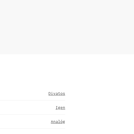
Divatos
Igen
Analóg