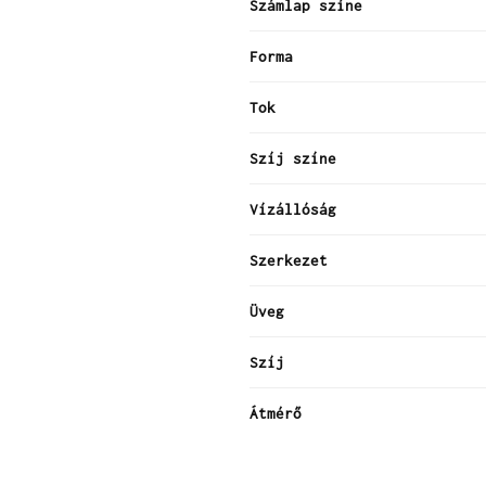
Számlap színe
Forma
Tok
Szíj színe
Vízállóság
Szerkezet
Üveg
Szíj
Átmérő