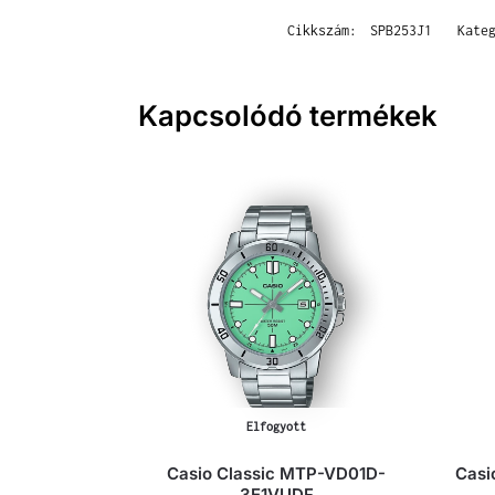
Cikkszám:
SPB253J1
Kate
Kapcsolódó termékek
Elfogyott
Casio Classic MTP-VD01D-
Casi
3E1VUDF