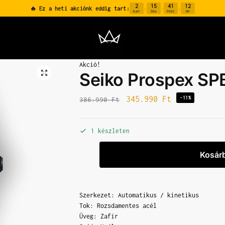
2
15
41
11
🔥 Ez a heti akciónk eddig tart:
:
:
:
NAP
ÓRA
PERC
MP
Akció!
Seiko Prospex SP
345.990
Ft
-11%
386.990
Ft
1 készleten
Kosár
Szerkezet: Automatikus / kinetikus
Tok: Rozsdamentes acél
Üveg: Zafír