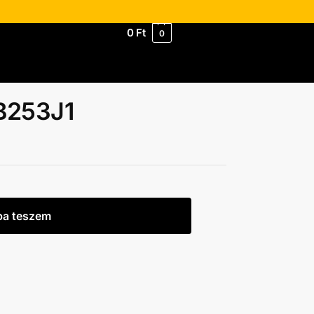
0
Ft
0
B253J1
ba teszem