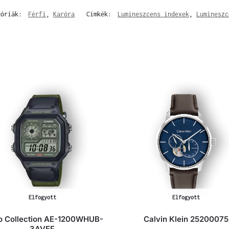
góriák:
Férfi
,
Karóra
Címkék:
Lumineszcens indexek
,
Lumineszc
Elfogyott
Elfogyott
o Collection AE-1200WHUB-
Calvin Klein 25200075
3AVEF