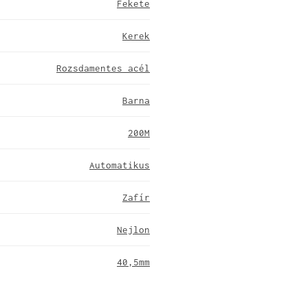
Fekete
Kerek
Rozsdamentes acél
Barna
200M
Automatikus
Zafír
Nejlon
40,5mm