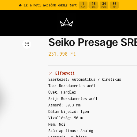
1
16
34
35
🔥 Ez a heti akciónk eddig tart:
:
:
:
NAP
ÓRA
PERC
MP
Seiko Presage SR
231.990
Ft
Elfogyott
Szerkezet: Automatikus / kinetikus
Tok: Rozsdamentes acél
Üveg: Hardlex
Szíj: Rozsdamentes acél
Átmérő: 30,3 mm
Dátum kijelző: Igen
Vízállóság: 50 m
Nem: Női
Számlap típus: Analóg