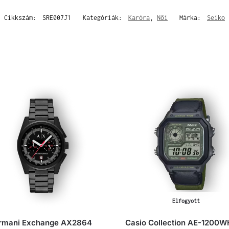
Cikkszám:
SRE007J1
Kategóriák:
Karóra
,
Női
Márka:
Seiko
Elfogyott
rmani Exchange AX2864
Casio Collection AE-1200