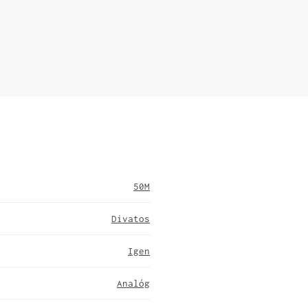
50M
Divatos
Igen
Analóg