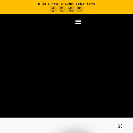
🔥 Ez a heti akciónk eddig tart:
4
01
41
08
:
:
:
NAP
ÓRA
PERC
MP