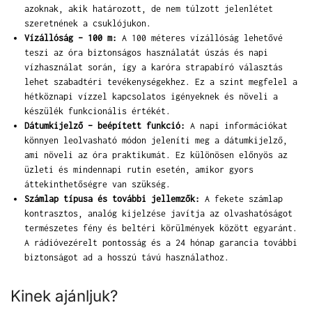
azoknak, akik határozott, de nem túlzott jelenlétet
szeretnének a csuklójukon.
Vízállóság – 100 m:
A 100 méteres vízállóság lehetővé
teszi az óra biztonságos használatát úszás és napi
vízhasználat során, így a karóra strapabíró választás
lehet szabadtéri tevékenységekhez. Ez a szint megfelel a
hétköznapi vízzel kapcsolatos igényeknek és növeli a
készülék funkcionális értékét.
Dátumkijelző – beépített funkció:
A napi információkat
könnyen leolvasható módon jeleníti meg a dátumkijelző,
ami növeli az óra praktikumát. Ez különösen előnyös az
üzleti és mindennapi rutin esetén, amikor gyors
áttekinthetőségre van szükség.
Számlap típusa és további jellemzők:
A fekete számlap
kontrasztos, analóg kijelzése javítja az olvashatóságot
természetes fény és beltéri körülmények között egyaránt.
A rádióvezérelt pontosság és a 24 hónap garancia további
biztonságot ad a hosszú távú használathoz.
Kinek ajánljuk?