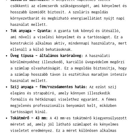
csökkenti az elemcserék szükségességét, ami kényelmet és
hosszabb üzemidőt biztosít. A szoláris megoldás
környezetbarát és megbízható energiaellátást nyújt napi
használat mellett.
Tok anyaga – Gyanta:
A gyanta tok könnyű és ütésálló,
ami növeli a viselési kényelmet és a tartósságot. Ez a
konstrukció alkalmas aktív, mindennapi használatra, mert
ellenáll a külső behatásoknak.
Üveg típusa – általános karóraüveg:
A használati
körülményekhez illeszkedő, karcálló üvegvédelem megőrzi
a számlap olvashatóságát. Ez a megoldás biztosítja, hogy
a számlap hosszabb távon is esztétikus maradjon intenzív
használat mellett.
Szíj anyaga – fém/rozsdamentes hatás:
Az ezüst szíj
elegáns és strapabíró, amely könnyen illeszkedik
formális és hétköznapi viselethez egyaránt. A fémes
megjelenés professzionális benyomást kelt, miközben
tartósságot kínál.
Tokátmérő – 43 mm:
A 43 mm-es tokátmérő kiegyensúlyozott
méretet ad, amely jól látható számlapot és kényelmes
viseletet eredményez. Ez a méret különösen alkalmas