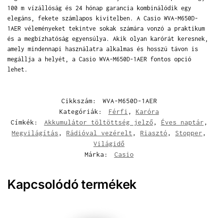
100 m vízállóság és 24 hónap garancia kombinálódik egy
elegáns, fekete számlapos kivitelben. A Casio WVA-M650D-
1AER véleményeket tekintve sokak számára vonzó a praktikum
és a megbízhatóság egyensúlya. Akik olyan karórát keresnek,
amely mindennapi használatra alkalmas és hosszú távon is
megállja a helyét, a Casio WVA-M650D-1AER fontos opció
lehet.
Cikkszám:
WVA-M650D-1AER
Kategóriák:
Férfi
,
Karóra
Címkék:
Akkumulátor töltöttség jelző
,
Éves naptár
,
Megvilágítás
,
Rádióval vezérelt
,
Riasztó
,
Stopper
,
Világidő
Márka:
Casio
Kapcsolódó termékek