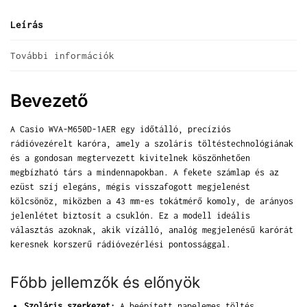
Leírás
További információk
Bevezető
A Casio WVA-M650D-1AER egy időtálló, precíziós
rádióvezérelt karóra, amely a szoláris töltéstechnológiának
és a gondosan megtervezett kivitelnek köszönhetően
megbízható társ a mindennapokban. A fekete számlap és az
ezüst szíj elegáns, mégis visszafogott megjelenést
kölcsönöz, miközben a 43 mm-es tokátmérő komoly, de arányos
jelenlétet biztosít a csuklón. Ez a modell ideális
választás azoknak, akik vízálló, analóg megjelenésű karórát
keresnek korszerű rádióvezérlési pontossággal.
Főbb jellemzők és előnyök
Szoláris szerkezet:
A beépített napelemes töltés