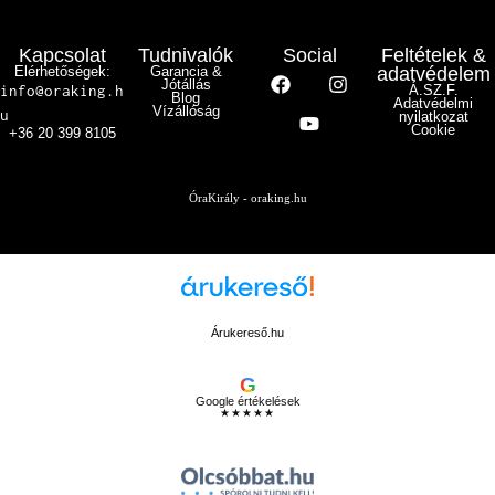
Kapcsolat
Tudnivalók
Social
Feltételek &
Elérhetőségek:
Garancia &
adatvédelem
Jótállás
info@oraking.h
Á.SZ.F.
Blog
Adatvédelmi
Vízállóság
u
nyilatkozat
Cookie
+36 20 399 8105
ÓraKirály - oraking.hu
Árukereső.hu
G
Google értékelések
★★★★★