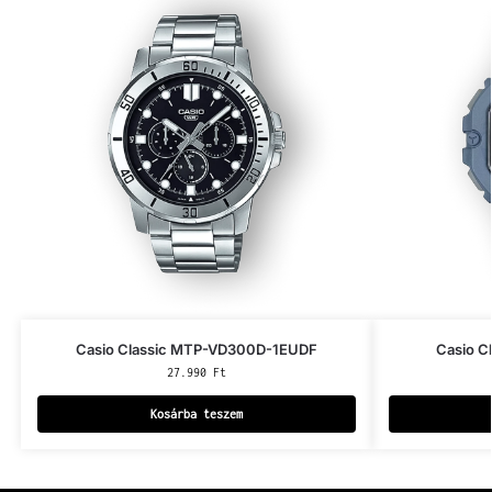
Casio Classic MTP-VD300D-1EUDF
Casio C
27.990
Ft
Kosárba teszem