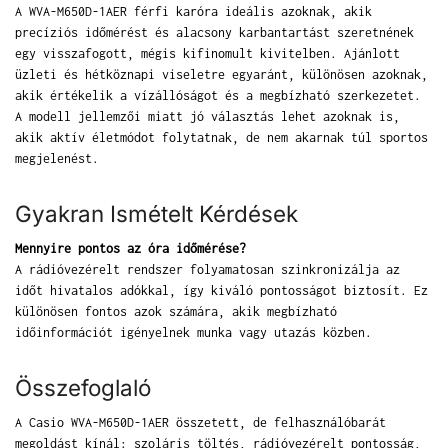
A WVA-M650D-1AER férfi karóra ideális azoknak, akik
precíziós időmérést és alacsony karbantartást szeretnének
egy visszafogott, mégis kifinomult kivitelben. Ajánlott
üzleti és hétköznapi viseletre egyaránt, különösen azoknak,
akik értékelik a vízállóságot és a megbízható szerkezetet.
A modell jellemzői miatt jó választás lehet azoknak is,
akik aktív életmódot folytatnak, de nem akarnak túl sportos
megjelenést.
Gyakran Ismételt Kérdések
Mennyire pontos az óra időmérése?
A rádióvezérelt rendszer folyamatosan szinkronizálja az
időt hivatalos adókkal, így kiváló pontosságot biztosít. Ez
különösen fontos azok számára, akik megbízható
időinformációt igényelnek munka vagy utazás közben.
Összefoglaló
A Casio WVA-M650D-1AER összetett, de felhasználóbarát
megoldást kínál: szoláris töltés, rádióvezérelt pontosság,