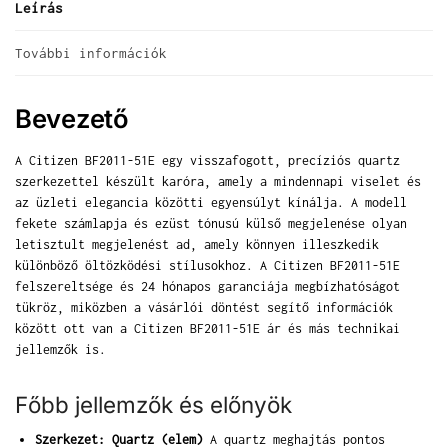
Leírás
További információk
Bevezető
A Citizen BF2011-51E egy visszafogott, precíziós quartz
szerkezettel készült karóra, amely a mindennapi viselet és
az üzleti elegancia közötti egyensúlyt kínálja. A modell
fekete számlapja és ezüst tónusú külső megjelenése olyan
letisztult megjelenést ad, amely könnyen illeszkedik
különböző öltözködési stílusokhoz. A Citizen BF2011-51E
felszereltsége és 24 hónapos garanciája megbízhatóságot
tükröz, miközben a vásárlói döntést segítő információk
között ott van a Citizen BF2011-51E ár és más technikai
jellemzők is.
Főbb jellemzők és előnyök
Szerkezet: Quartz (elem)
A quartz meghajtás pontos