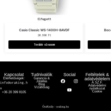
Elfogyott
Casio Classic WS-1400H-8AVDF
Bocc
20.990
Ft
Tovább olvasom
Kapcsolat
Tudnivalók
Social
Feltételek &
Elérhetőségek:
Garancia &
adatvédelem
Jótállás
info@oraking.h
Á.SZ.F.
Blog
Adatvédelmi
Vízállóság
u
nyilatkozat
Cookie
+36 20 399 8105
ÓraKirály - oraking.hu