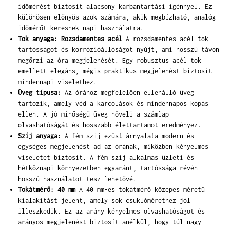
időmérést biztosít alacsony karbantartási igénnyel. Ez
különösen előnyös azok számára, akik megbízható, analóg
időmérőt keresnek napi használatra.
Tok anyaga: Rozsdamentes acél
A rozsdamentes acél tok
tartósságot és korrózióállóságot nyújt, ami hosszú távon
megőrzi az óra megjelenését. Egy robusztus acél tok
emellett elegáns, mégis praktikus megjelenést biztosít
mindennapi viselethez.
Üveg típusa:
Az órához megfelelően ellenálló üveg
tartozik, amely véd a karcolások és mindennapos kopás
ellen. A jó minőségű üveg növeli a számlap
olvashatóságát és hosszabb élettartamot eredményez.
Szíj anyaga:
A fém szíj ezüst árnyalata modern és
egységes megjelenést ad az órának, miközben kényelmes
viseletet biztosít. A fém szíj alkalmas üzleti és
hétköznapi környezetben egyaránt, tartóssága révén
hosszú használatot tesz lehetővé.
Tokátmérő: 40 mm
A 40 mm-es tokátmérő közepes méretű
kialakítást jelent, amely sok csuklómérethez jól
illeszkedik. Ez az arány kényelmes olvashatóságot és
arányos megjelenést biztosít anélkül, hogy túl nagy