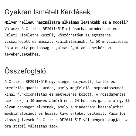
Gyakran Ismételt Kérdések
Milyen jellegű használatra alkalmas leginkább ez a modell?
Válasz: A Citizen BF2011-51E elsősorban mindennapi és
üzleti viseletre készül, köszönhetően az egyszerre
visszafogott és masszív kialakításának. Az 50 m vízállóság
és a quartz pontosság rugalmasságot ad a hétköznapi
tevékenységekhez.
Összefoglaló
A Citizen BF2011-51E egy kiegyensúlyozott, tartós és
precíziós quartz karóra, amely megfelelő kompromisszumot
kínál funkcionalitás és megjelenés között. A rozsdamentes
acél tok, a 40 mm-es átmérő és a 24 hónapos garancia együtt
olyan csomagot alkotnak, amely a mindennapi használatban
megbízhatóságot és hosszú távú értéket biztosít. Vásárlói
visszajelzések és Citizen BF2011-51E vélemények alapján az
óra stabil választás azok