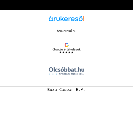
Árukereső.hu
G
Google értékelések
★★★★★
Buza Gáspár E.V.