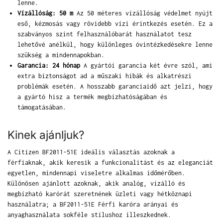
lenne.
Vízállóság: 50 m
Az 50 méteres vízállóság védelmet nyújt
eső, kézmosás vagy rövidebb vízi érintkezés esetén. Ez a
szabványos szint felhasználóbarát használatot tesz
lehetővé anélkül, hogy különleges óvintézkedésekre lenne
szükség a mindennapokban.
Garancia: 24 hónap
A gyártói garancia két évre szól, ami
extra biztonságot ad a műszaki hibák és alkatrészi
problémák esetén. A hosszabb garanciaidő azt jelzi, hogy
a gyártó hisz a termék megbízhatóságában és
támogatásában.
Kinek ajánljuk?
A Citizen BF2011-51E ideális választás azoknak a
férfiaknak, akik keresik a funkcionalitást és az eleganciát
egyetlen, mindennapi viseletre alkalmas időmérőben.
Különösen ajánlott azoknak, akik analóg, vízálló és
megbízható karórát szeretnének üzleti vagy hétköznapi
használatra; a BF2011-51E Férfi karóra arányai és
anyaghasználata sokféle stílushoz illeszkednek.