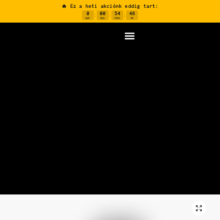
🔥 Ez a heti akciónk eddig tart:
0
00
54
45
:
:
:
NAP
ÓRA
PERC
MP