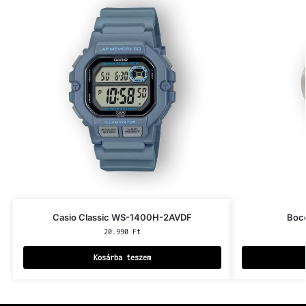
Casio Classic WS-1400H-2AVDF
Bocc
20.990
Ft
Kosárba teszem