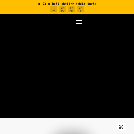
🔥 Ez a heti akciónk eddig tart:
3
06
15
05
:
:
:
NAP
ÓRA
PERC
MP