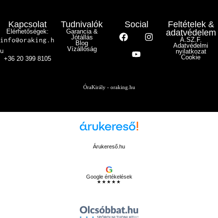
Kapcsolat
Tudnivalók
Social
Feltételek &
Elérhetőségek:
Garancia &
adatvédelem
Jótállás
info@oraking.h
Á.SZ.F.
Blog
Adatvédelmi
Vízállóság
u
nyilatkozat
Cookie
+36 20 399 8105
ÓraKirály - oraking.hu
Árukereső.hu
G
Google értékelések
★★★★★