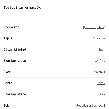
További információk
Szerkezet
Quartz (elem)
Típus
Divatos
Dátum kijelző
Igen
Számlap típus
Analóg
Üveg
Ásványi
Forma
Kerek
Számlap színe
Kék
Tok
Rozsdamentes acél