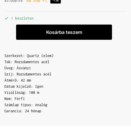
40.990
Ft
47.990
Ft
-15%
1 készleten
Kosárba teszem
Szerkezet: Quartz (elem)
Tok: Rozsdamentes acél
Üveg: Ásványi
Szíj: Rozsdamentes acél
Átmérő: 42 mm
Dátum kijelző: Igen
Vízállóság: 100 m
Nem: Férfi
Számlap típus: Analóg
Garancia: 24 hónap