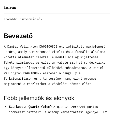
Leírás
További információk
Bevezető
A Daniel Wellington DW00100822 egy letisztult megjelenésű
karóra, amely a mindennapi viselet és a formális alkalmak
közötti átmenetet célozza. A modell analóg kijelzéssel,
fekete számlappal és ezüst árnyalatú szíjjal rendelkezik,
így könnyen illeszthető különböző ruhatárakhoz. A Daniel
Wellington DW00100822 esetében a hangsúly a
funkcionalitáson és a tartósságon van, ezért érdemes
megismerni a részleteket a vásárlási döntés előtt.
Főbb jellemzők és előnyök
Szerkezet: Quartz (elem)
A quartz szerkezet pontos
időmérést biztosít, alacsony karbantartási igénnyel. Ez