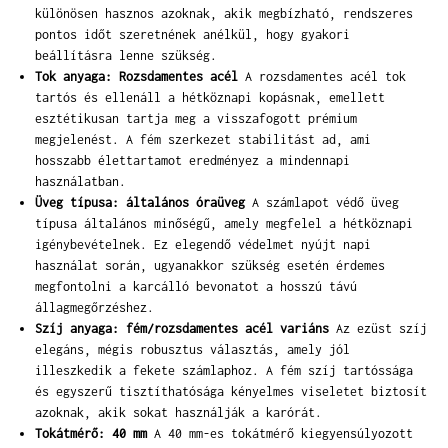
különösen hasznos azoknak, akik megbízható, rendszeres
pontos időt szeretnének anélkül, hogy gyakori
beállításra lenne szükség.
Tok anyaga: Rozsdamentes acél
A rozsdamentes acél tok
tartós és ellenáll a hétköznapi kopásnak, emellett
esztétikusan tartja meg a visszafogott prémium
megjelenést. A fém szerkezet stabilitást ad, ami
hosszabb élettartamot eredményez a mindennapi
használatban.
Üveg típusa: általános óraüveg
A számlapot védő üveg
típusa általános minőségű, amely megfelel a hétköznapi
igénybevételnek. Ez elegendő védelmet nyújt napi
használat során, ugyanakkor szükség esetén érdemes
megfontolni a karcálló bevonatot a hosszú távú
állagmegőrzéshez.
Szíj anyaga: fém/rozsdamentes acél variáns
Az ezüst szíj
elegáns, mégis robusztus választás, amely jól
illeszkedik a fekete számlaphoz. A fém szíj tartóssága
és egyszerű tisztíthatósága kényelmes viseletet biztosít
azoknak, akik sokat használják a karórát.
Tokátmérő: 40 mm
A 40 mm-es tokátmérő kiegyensúlyozott