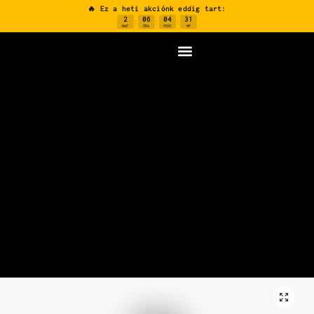
🔥 Ez a heti akciónk eddig tart:
2
06
04
30
:
:
:
NAP
ÓRA
PERC
MP