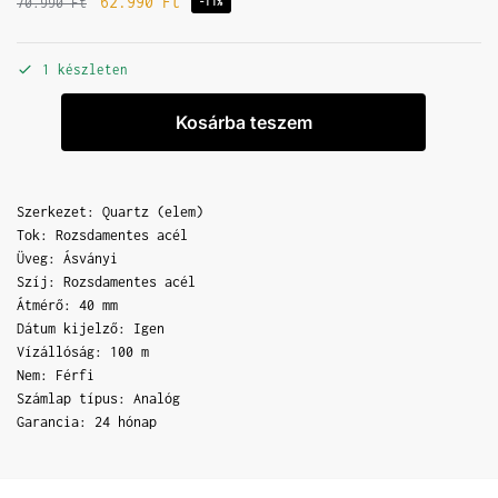
62.990
Ft
70.990
Ft
-11%
1 készleten
Kosárba teszem
Szerkezet: Quartz (elem)
Tok: Rozsdamentes acél
Üveg: Ásványi
Szíj: Rozsdamentes acél
Átmérő: 40 mm
Dátum kijelző: Igen
Vízállóság: 100 m
Nem: Férfi
Számlap típus: Analóg
Garancia: 24 hónap