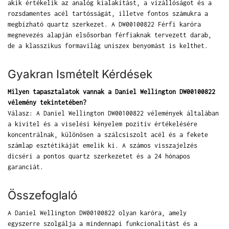
akik értékelik az analóg kialakítást, a vízállóságot és a
rozsdamentes acél tartósságát, illetve fontos számukra a
megbízható quartz szerkezet. A DW00100822 Férfi karóra
megnevezés alapján elsősorban férfiaknak tervezett darab,
de a klasszikus formavilág uniszex benyomást is kelthet.
Gyakran Ismételt Kérdések
Milyen tapasztalatok vannak a Daniel Wellington DW00100822
vélemény tekintetében?
Válasz: A Daniel Wellington DW00100822 vélemények általában
a kivitel és a viselési kényelem pozitív értékelésére
koncentrálnak, különösen a szálcsiszolt acél és a fekete
számlap esztétikáját emelik ki. A számos visszajelzés
dicséri a pontos quartz szerkezetet és a 24 hónapos
garanciát.
Összefoglaló
A Daniel Wellington DW00100822 olyan karóra, amely
egyszerre szolgálja a mindennapi funkcionalitást és a