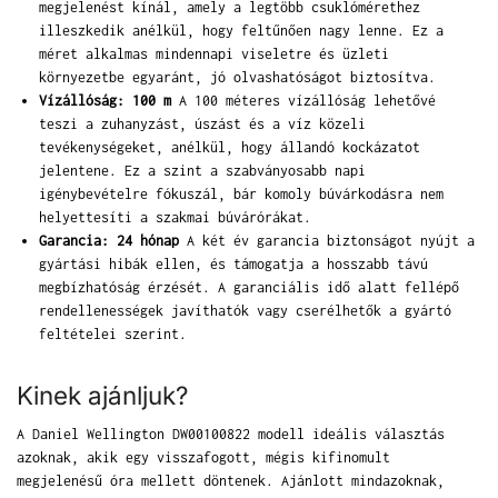
megjelenést kínál, amely a legtöbb csuklómérethez
illeszkedik anélkül, hogy feltűnően nagy lenne. Ez a
méret alkalmas mindennapi viseletre és üzleti
környezetbe egyaránt, jó olvashatóságot biztosítva.
Vízállóság: 100 m
A 100 méteres vízállóság lehetővé
teszi a zuhanyzást, úszást és a víz közeli
tevékenységeket, anélkül, hogy állandó kockázatot
jelentene. Ez a szint a szabványosabb napi
igénybevételre fókuszál, bár komoly búvárkodásra nem
helyettesíti a szakmai búvárórákat.
Garancia: 24 hónap
A két év garancia biztonságot nyújt a
gyártási hibák ellen, és támogatja a hosszabb távú
megbízhatóság érzését. A garanciális idő alatt fellépő
rendellenességek javíthatók vagy cserélhetők a gyártó
feltételei szerint.
Kinek ajánljuk?
A Daniel Wellington DW00100822 modell ideális választás
azoknak, akik egy visszafogott, mégis kifinomult
megjelenésű óra mellett döntenek. Ajánlott mindazoknak,