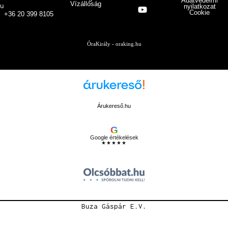
Adatvédelmi
Vízállóság
u
nyilatkozat
Cookie
+36 20 399 8105
ÓraKirály - oraking.hu
Árukereső.hu
G
Google értékelések
★★★★★
Buza Gáspár E.V.