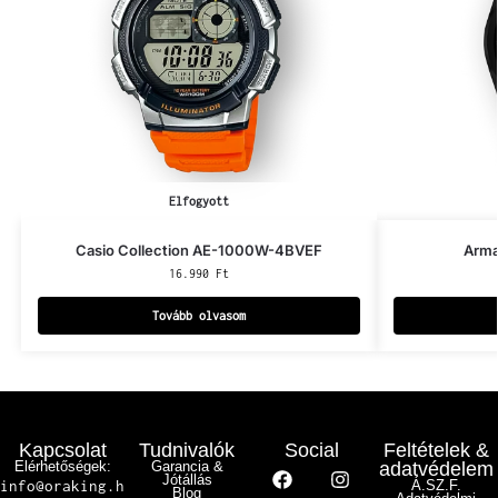
Elfogyott
Casio Collection AE-1000W-4BVEF
Arma
16.990
Ft
Tovább olvasom
Kapcsolat
Tudnivalók
Social
Feltételek &
Elérhetőségek:
Garancia &
adatvédelem
Jótállás
info@oraking.h
Á.SZ.F.
Blog