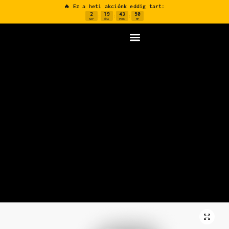
🔥 Ez a heti akciónk eddig tart:
2
19
43
49
:
:
:
NAP
ÓRA
PERC
MP