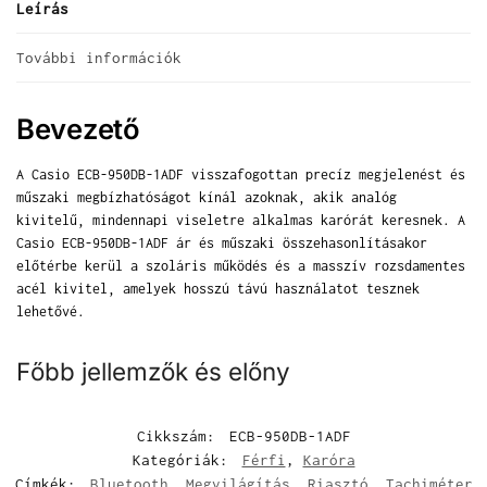
Leírás
További információk
Bevezető
A Casio ECB-950DB-1ADF visszafogottan precíz megjelenést és
műszaki megbízhatóságot kínál azoknak, akik analóg
kivitelű, mindennapi viseletre alkalmas karórát keresnek. A
Casio ECB-950DB-1ADF ár és műszaki összehasonlításakor
előtérbe kerül a szoláris működés és a masszív rozsdamentes
acél kivitel, amelyek hosszú távú használatot tesznek
lehetővé.
Főbb jellemzők és előny
Cikkszám:
ECB-950DB-1ADF
Kategóriák:
Férfi
,
Karóra
Címkék:
Bluetooth
,
Megvilágítás
,
Riasztó
,
Tachiméter