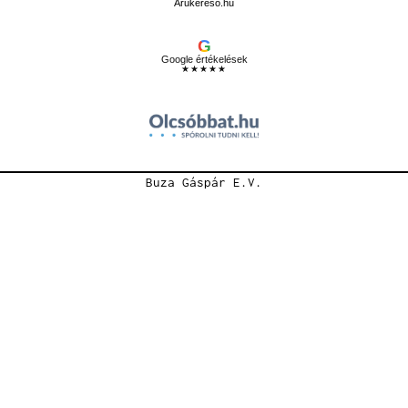
Árukereső.hu
G
Google értékelések
★★★★★
Buza Gáspár E.V.