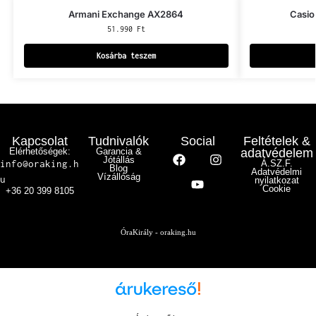
Armani Exchange AX2864
Casio
51.990
Ft
Kosárba teszem
Kapcsolat
Tudnivalók
Social
Feltételek &
Elérhetőségek:
Garancia &
adatvédelem
Jótállás
info@oraking.h
Á.SZ.F.
Blog
Adatvédelmi
Vízállóság
u
nyilatkozat
Cookie
+36 20 399 8105
ÓraKirály - oraking.hu