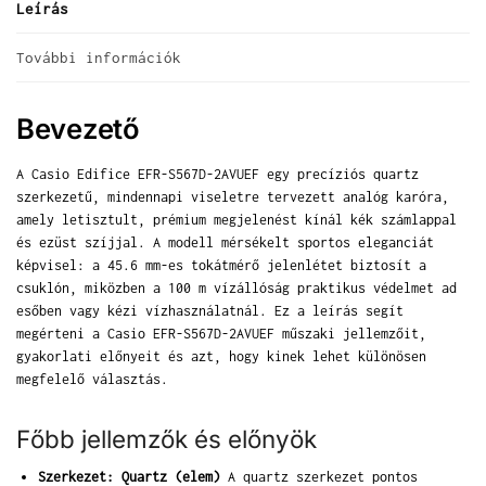
Leírás
További információk
Bevezető
A Casio Edifice EFR-S567D-2AVUEF egy precíziós quartz
szerkezetű, mindennapi viseletre tervezett analóg karóra,
amely letisztult, prémium megjelenést kínál kék számlappal
és ezüst szíjjal. A modell mérsékelt sportos eleganciát
képvisel: a 45.6 mm-es tokátmérő jelenlétet biztosít a
csuklón, miközben a 100 m vízállóság praktikus védelmet ad
esőben vagy kézi vízhasználatnál. Ez a leírás segít
megérteni a Casio EFR-S567D-2AVUEF műszaki jellemzőit,
gyakorlati előnyeit és azt, hogy kinek lehet különösen
megfelelő választás.
Főbb jellemzők és előnyök
Szerkezet: Quartz (elem)
A quartz szerkezet pontos