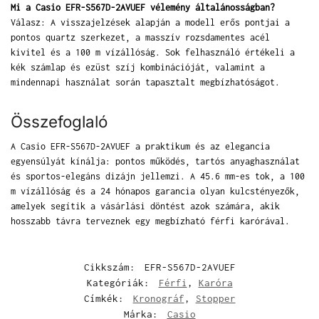
Mi a Casio EFR-S567D-2AVUEF vélemény általánosságban?
Válasz: A visszajelzések alapján a modell erős pontjai a
pontos quartz szerkezet, a masszív rozsdamentes acél
kivitel és a 100 m vízállóság. Sok felhasználó értékeli a
kék számlap és ezüst szíj kombinációját, valamint a
mindennapi használat során tapasztalt megbízhatóságot.
Összefoglaló
A Casio EFR-S567D-2AVUEF a praktikum és az elegancia
egyensúlyát kínálja: pontos működés, tartós anyaghasználat
és sportos-elegáns dizájn jellemzi. A 45.6 mm-es tok, a 100
m vízállóság és a 24 hónapos garancia olyan kulcstényezők,
amelyek segítik a vásárlási döntést azok számára, akik
hosszabb távra terveznek egy megbízható férfi karórával.
Cikkszám:
EFR-S567D-2AVUEF
Kategóriák:
Férfi
,
Karóra
Címkék:
Kronográf
,
Stopper
Márka:
Casio