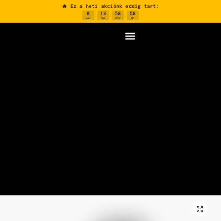
🔥 Ez a heti akciónk eddig tart:
0
13
58
57
:
:
:
NAP
ÓRA
PERC
MP