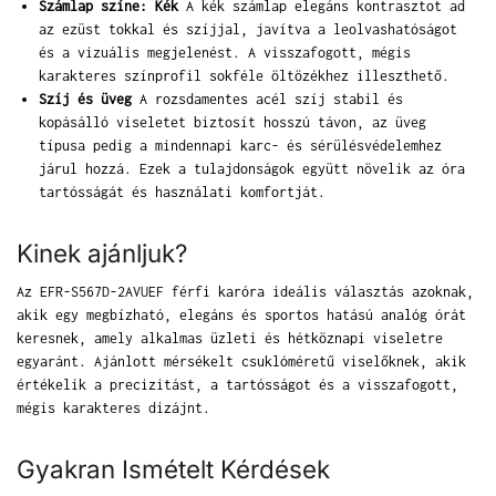
Számlap színe: Kék
A kék számlap elegáns kontrasztot ad
az ezüst tokkal és szíjjal, javítva a leolvashatóságot
és a vizuális megjelenést. A visszafogott, mégis
karakteres színprofil sokféle öltözékhez illeszthető.
Szíj és üveg
A rozsdamentes acél szíj stabil és
kopásálló viseletet biztosít hosszú távon, az üveg
típusa pedig a mindennapi karc- és sérülésvédelemhez
járul hozzá. Ezek a tulajdonságok együtt növelik az óra
tartósságát és használati komfortját.
Kinek ajánljuk?
Az EFR-S567D-2AVUEF férfi karóra ideális választás azoknak,
akik egy megbízható, elegáns és sportos hatású analóg órát
keresnek, amely alkalmas üzleti és hétköznapi viseletre
egyaránt. Ajánlott mérsékelt csuklóméretű viselőknek, akik
értékelik a precizitást, a tartósságot és a visszafogott,
mégis karakteres dizájnt.
Gyakran Ismételt Kérdések