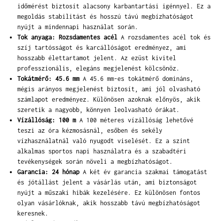
időmérést biztosít alacsony karbantartási igénnyel. Ez a
megoldás stabilitást és hosszú távú megbízhatóságot
nyújt a mindennapi használat során.
Tok anyaga: Rozsdamentes acél
A rozsdamentes acél tok és
szíj tartósságot és karcállóságot eredményez, ami
hosszabb élettartamot jelent. Az ezüst kivitel
professzionális, elegáns megjelenést kölcsönöz.
Tokátmérő: 45.6 mm
A 45.6 mm-es tokátmérő domináns,
mégis arányos megjelenést biztosít, ami jól olvasható
számlapot eredményez. Különösen azoknak előnyös, akik
szeretik a nagyobb, könnyen leolvasható órákat.
Vízállóság: 100 m
A 100 méteres vízállóság lehetővé
teszi az óra kézmosásnál, esőben és sekély
vízhasználatnál való nyugodt viselését. Ez a szint
alkalmas sportos napi használatra és a szabadtéri
tevékenységek során növeli a megbízhatóságot.
Garancia: 24 hónap
A két év garancia szakmai támogatást
és jótállást jelent a vásárlás után, ami biztonságot
nyújt a műszaki hibák kezelésére. Ez különösen fontos
olyan vásárlóknak, akik hosszabb távú megbízhatóságot
keresnek.