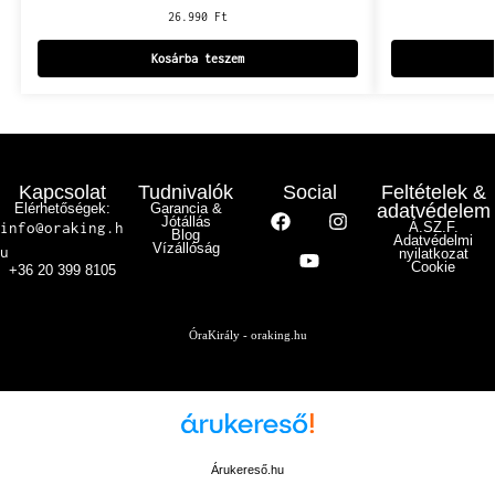
26.990
Ft
Kosárba teszem
Kapcsolat
Tudnivalók
Social
Feltételek &
Elérhetőségek:
Garancia &
adatvédelem
Jótállás
info@oraking.h
Á.SZ.F.
Blog
Adatvédelmi
Vízállóság
u
nyilatkozat
Cookie
+36 20 399 8105
ÓraKirály - oraking.hu
Árukereső.hu