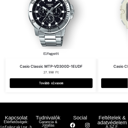
Elfogyott
Casio Classic MTP-VD300D-1EUDF
Casio C
27.990
Ft
Tovább olvasom
Kapcsolat
Tudnivalók
Social
Feltételek &
Elérhetőségek:
Garancia &
adatvédelem
Jótállás
info@oraking.h
Á.SZ.F.