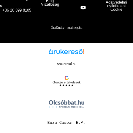
Blog
Adatvédelmi
Vízállóság
u
nyilatkozat
Cookie
+36 20 399 8105
ÓraKirály - oraking.hu
Árukereső.hu
G
Google értékelések
★★★★★
Buza Gáspár E.V.