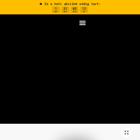
🔥 Ez a heti akciónk eddig tart:
1
21
02
12
:
:
:
NAP
ÓRA
PERC
MP