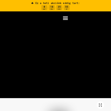
🔥 Ez a heti akciónk eddig tart:
0
18
35
54
:
:
:
NAP
ÓRA
PERC
MP