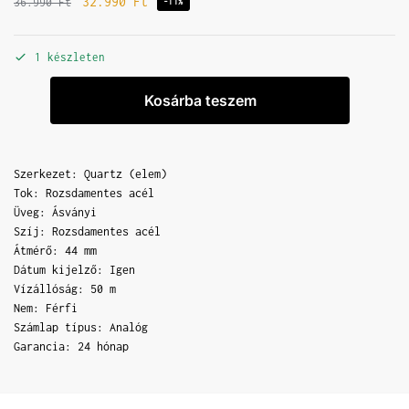
32.990
Ft
36.990
Ft
-11%
1 készleten
Kosárba teszem
Szerkezet: Quartz (elem)
Tok: Rozsdamentes acél
Üveg: Ásványi
Szíj: Rozsdamentes acél
Átmérő: 44 mm
Dátum kijelző: Igen
Vízállóság: 50 m
Nem: Férfi
Számlap típus: Analóg
Garancia: 24 hónap