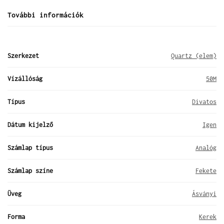
További információk
Szerkezet
Quartz (elem)
Vízállóság
50M
Típus
Divatos
Dátum kijelző
Igen
Számlap típus
Analóg
Számlap színe
Fekete
Üveg
Ásványi
Forma
Kerek