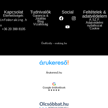
Kapcsolat
Tudnivalók
Social
Feltételek &
Elérhetőségek:
Garancia &
adatvédelem
Jótállás
info@oraking.h
Á.SZ.F.
Blog
Adatvédelmi
Vízállóság
u
nyilatkozat
Cookie
+36 20 399 8105
ÓraKirály - oraking.hu
Árukereső.hu
G
Google értékelések
★★★★★