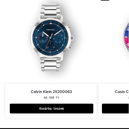
Calvin Klein 25200063
Casio 
60.990
Ft
Kosárba teszem