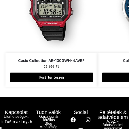
Casio Collection AE-1300WH-4AVEF
Cal
22.990
Ft
Kosárba teszem
Kapcsolat
Tudnivalók
Social
Feltételek &
Elérhetőségek:
Garancia &
adatvédelem
Jótállás
info@oraking.h
Á.SZ.F.
Blog
Adatvédelmi
Vízállóság
u
nyilatkozat