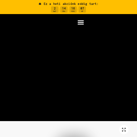
🔥 Ez a heti akciónk eddig tart:
2
14
16
06
:
:
:
NAP
ÓRA
PERC
MP