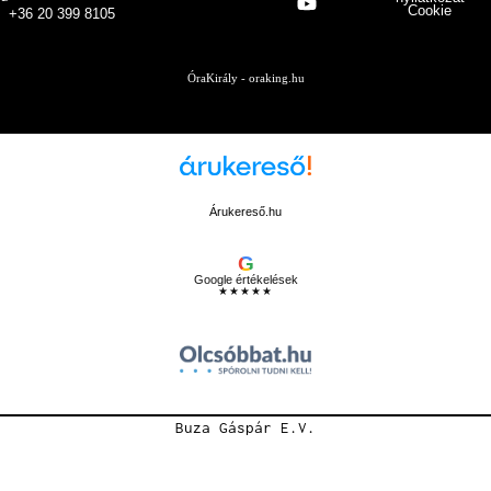
Cookie
+36 20 399 8105
ÓraKirály - oraking.hu
Árukereső.hu
G
Google értékelések
★★★★★
Buza Gáspár E.V.