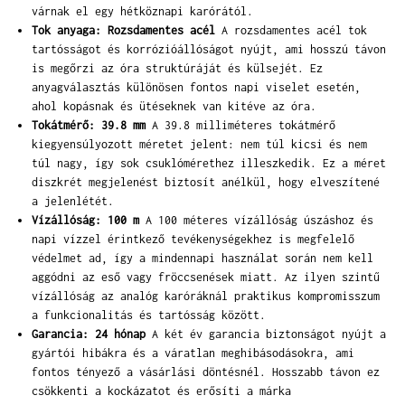
várnak el egy hétköznapi karórától.
Tok anyaga: Rozsdamentes acél
A rozsdamentes acél tok
tartósságot és korrózióállóságot nyújt, ami hosszú távon
is megőrzi az óra struktúráját és külsejét. Ez
anyagválasztás különösen fontos napi viselet esetén,
ahol kopásnak és ütéseknek van kitéve az óra.
Tokátmérő: 39.8 mm
A 39.8 milliméteres tokátmérő
kiegyensúlyozott méretet jelent: nem túl kicsi és nem
túl nagy, így sok csuklómérethez illeszkedik. Ez a méret
diszkrét megjelenést biztosít anélkül, hogy elveszítené
a jelenlétét.
Vízállóság: 100 m
A 100 méteres vízállóság úszáshoz és
napi vízzel érintkező tevékenységekhez is megfelelő
védelmet ad, így a mindennapi használat során nem kell
aggódni az eső vagy fröccsenések miatt. Az ilyen szintű
vízállóság az analóg karóráknál praktikus kompromisszum
a funkcionalitás és tartósság között.
Garancia: 24 hónap
A két év garancia biztonságot nyújt a
gyártói hibákra és a váratlan meghibásodásokra, ami
fontos tényező a vásárlási döntésnél. Hosszabb távon ez
csökkenti a kockázatot és erősíti a márka