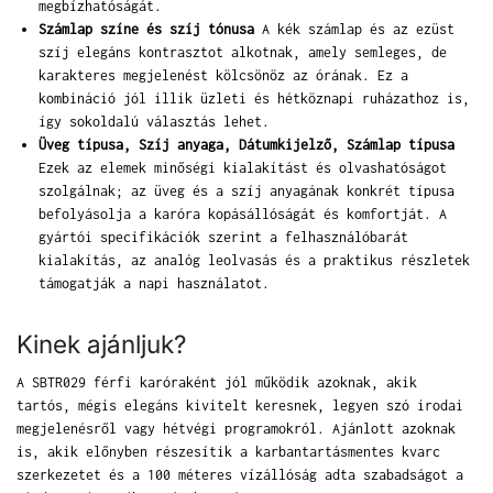
megbízhatóságát.
Számlap színe és szíj tónusa
A kék számlap és az ezüst
szíj elegáns kontrasztot alkotnak, amely semleges, de
karakteres megjelenést kölcsönöz az órának. Ez a
kombináció jól illik üzleti és hétköznapi ruházathoz is,
így sokoldalú választás lehet.
Üveg típusa, Szíj anyaga, Dátumkijelző, Számlap típusa
Ezek az elemek minőségi kialakítást és olvashatóságot
szolgálnak; az üveg és a szíj anyagának konkrét típusa
befolyásolja a karóra kopásállóságát és komfortját. A
gyártói specifikációk szerint a felhasználóbarát
kialakítás, az analóg leolvasás és a praktikus részletek
támogatják a napi használatot.
Kinek ajánljuk?
A SBTR029 férfi karóraként jól működik azoknak, akik
tartós, mégis elegáns kivitelt keresnek, legyen szó irodai
megjelenésről vagy hétvégi programokról. Ajánlott azoknak
is, akik előnyben részesítik a karbantartásmentes kvarc
szerkezetet és a 100 méteres vízállóság adta szabadságot a