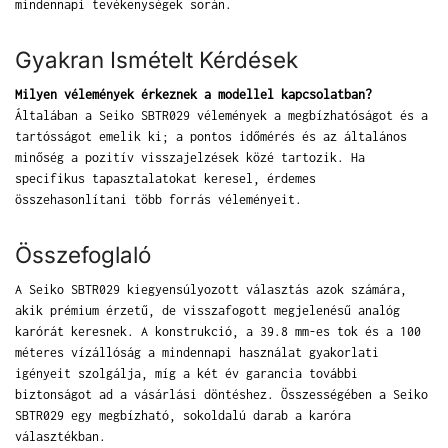
mindennapi tevékenységek során.
Gyakran Ismételt Kérdések
Milyen vélemények érkeznek a modellel kapcsolatban?
Általában a Seiko SBTR029 vélemények a megbízhatóságot és a
tartósságot emelik ki; a pontos időmérés és az általános
minőség a pozitív visszajelzések közé tartozik. Ha
specifikus tapasztalatokat keresel, érdemes
összehasonlítani több forrás véleményeit.
Összefoglaló
A Seiko SBTR029 kiegyensúlyozott választás azok számára,
akik prémium érzetű, de visszafogott megjelenésű analóg
karórát keresnek. A konstrukció, a 39.8 mm-es tok és a 100
méteres vízállóság a mindennapi használat gyakorlati
igényeit szolgálja, míg a két év garancia további
biztonságot ad a vásárlási döntéshez. Összességében a Seiko
SBTR029 egy megbízható, sokoldalú darab a karóra
választékban.