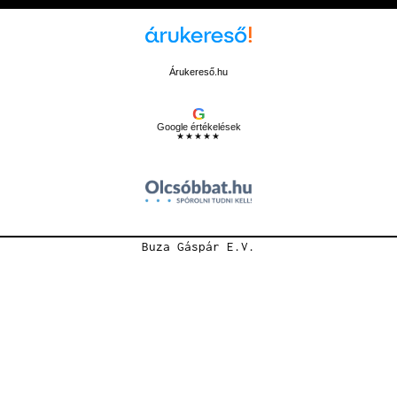
Árukereső.hu
G
Google értékelések
★★★★★
Buza Gáspár E.V.