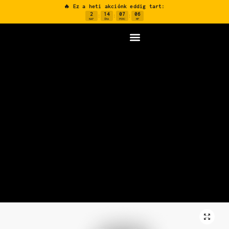
🔥 Ez a heti akciónk eddig tart:
2
14
07
05
:
:
:
NAP
ÓRA
PERC
MP