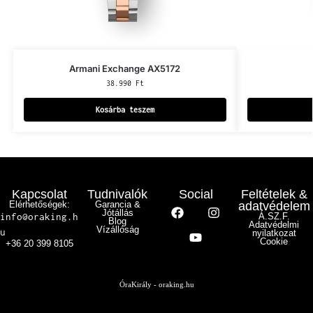
Armani Exchange AX5172
38.990
Ft
Kosárba teszem
Kapcsolat
Tudnivalók
Social
Feltételek &
Elérhetőségek:
Garancia &
adatvédelem
Jótállás
info@oraking.h
Á.SZ.F.
Blog
Adatvédelmi
Vízállóság
u
nyilatkozat
Cookie
+36 20 399 8105
ÓraKirály - oraking.hu