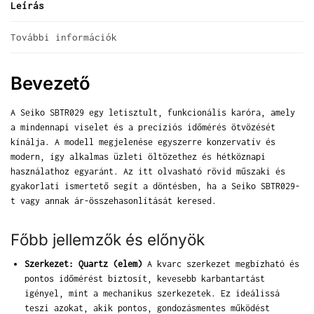
Leírás
További információk
Bevezető
A Seiko SBTR029 egy letisztult, funkcionális karóra, amely
a mindennapi viselet és a precíziós időmérés ötvözését
kínálja. A modell megjelenése egyszerre konzervatív és
modern, így alkalmas üzleti öltözethez és hétköznapi
használathoz egyaránt. Az itt olvasható rövid műszaki és
gyakorlati ismertető segít a döntésben, ha a Seiko SBTR029-
t vagy annak ár-összehasonlítását keresed.
Főbb jellemzők és előnyök
Szerkezet: Quartz (elem)
A kvarc szerkezet megbízható és
pontos időmérést biztosít, kevesebb karbantartást
igényel, mint a mechanikus szerkezetek. Ez ideálissá
teszi azokat, akik pontos, gondozásmentes működést